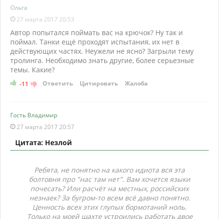
Ольга
27 марта 2017 20:53
Автор попытался поймать вас на крючок? Ну так и
поймал. Танки ещё проходят испытания, их нет в
действующих частях. Неужели не ясно? Загрыли тему
тролинга. Необходимо знать другие, более серьезные
темы. Какие?
Ответить
Цитировать
Жалоба
-11
Гость Владимир
27 марта 2017 20:57
Цитата: Незлой
Ребята, не понятно на какого идиота вся эта
болтовня про "нас там нет". Вам хочется языки
почесать? Или расчёт на местных, российских
незнаек? За бугром-то всем всё давно понятно.
Ценность всех этих глупых бормотаний ноль.
Только на моей шахте устроились работать двое