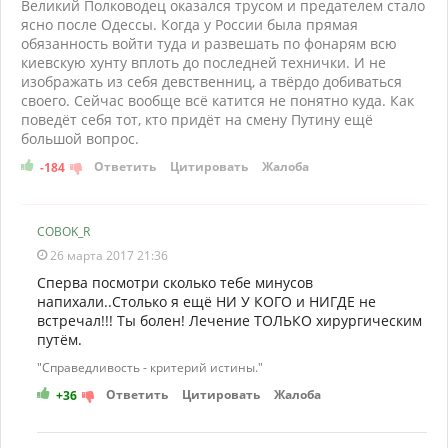
Великий Полководец оказался трусом и предателем стало
ясно после Одессы. Когда у России была прямая
обязанность войти туда и развешать по фонарям всю
киевскую хунту вплоть до последней технички. И не
изображать из себя девственниц, а твёрдо добиваться
своего. Сейчас вообще всё катится не понятно куда. Как
поведёт себя тот, кто придёт на смену Путину ещё
большой вопрос.
Ответить
Цитировать
Жалоба
-184
COBOK_R
26 марта 2017 21:36
Сперва посмотри сколько тебе минусов
напихали..Столько я ещё НИ У КОГО и НИГДЕ не
встречал!!! Ты болен! Лечение ТОЛЬКО хирургическим
путём.
"Справедливость - критерий истины."
Ответить
Цитировать
Жалоба
+36