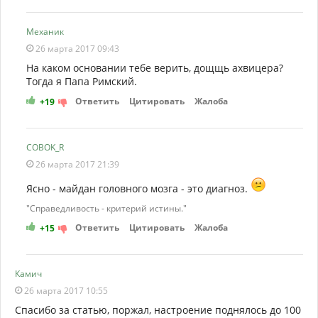
Механик
26 марта 2017 09:43
На каком основании тебе верить, дощщь ахвицера?
Тогда я Папа Римский.
Ответить
Цитировать
Жалоба
+19
COBOK_R
26 марта 2017 21:39
Ясно - майдан головного мозга - это диагноз.
"Справедливость - критерий истины."
Ответить
Цитировать
Жалоба
+15
Камич
26 марта 2017 10:55
Спасибо за статью, поржал, настроение поднялось до 100