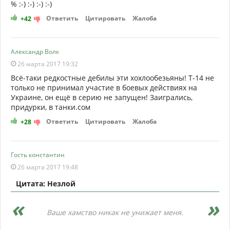
% :-) :-) :-) :-)
Ответить
Цитировать
Жалоба
+42
Александр Волк
26 марта 2017 19:32
Всё-таки редкостные дебилы эти хохлообезьяны! Т-14 не
только не принимал участие в боевых действиях на
Украине, он ещё в серию не запущен! Заигрались,
придурки, в танки.сом
Ответить
Цитировать
Жалоба
+28
Гость константин
26 марта 2017 19:48
Цитата: Незлой
Ваше хамство никак не унижает меня.