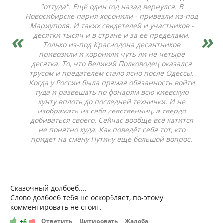
"оттуда". Ещё один год назад вернулся. В
Новосибирске парня хоронили - привезли из-под
Мариуполя. И таких свидетелей и участников -
десятки тысяч и в стране и за её пределами.
Только из-под Краснодона десантников
привозили и хоронили чуть ли не четыре
десятка. То, что Великий Полководец оказался
трусом и предателем стало ясно после Одессы.
Когда у России была прямая обязанность войти
туда и развешать по фонарям всю киевскую
хунту вплоть до последней технички. И не
изображать из себя девственниц, а твёрдо
добиваться своего. Сейчас вообще всё катится
не понятно куда. Как поведёт себя тот, кто
придёт на смену Путину ещё большой вопрос.
Сказочный долбоеб....
Слово долбоеб тебя не оскорбляет, по-этому
комментировать не стоит.
Ответить
Цитировать
Жалоба
+6