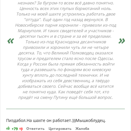
незнаек? За бугром-то всем всё давно понятно.
Ценность всех этих глупых бормотаний ноль.
Только на моей шахте устроились работать двое
"оттуда". Ещё один год назад вернулся. В
Новосибирске парня хоронили - привезли из-под
Мариуполя. И таких свидетелей и участников -
десятки тысяч и в стране и за её пределами.
Только из-под Краснодона десантников
привозили и хоронили чуть ли не четыре
десятка. То, что Великий Полководец оказался
трусом и предателем стало ясно после Одессы.
Когда у России была прямая обязанность войти
туда и развешать по фонарям всю киевскую
хунту вплоть до последней технички. И не
изображать из себя девственниц, а твёрдо
добиваться своего. Сейчас вообще всё катится
не понятно куда. Как поведёт себя тот, кто
придёт на смену Путину ещё большой вопрос.
Пиздабол.На шахте он работает.)))Мышкоблудец.
Ответить
Цитировать
Жалоба
+79