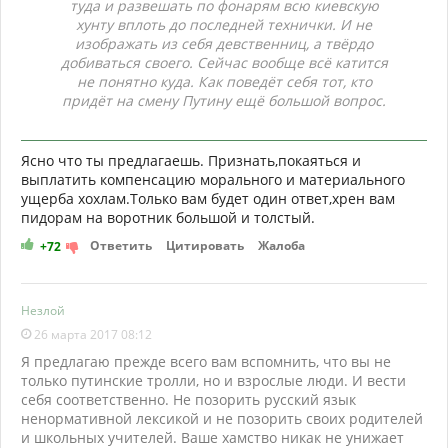
туда и развешать по фонарям всю киевскую
хунту вплоть до последней технички. И не
изображать из себя девственниц, а твёрдо
добиваться своего. Сейчас вообще всё катится
не понятно куда. Как поведёт себя тот, кто
придёт на смену Путину ещё большой вопрос.
Ясно что ты предлагаешь. Признать,покаяться и
выплатить компенсацию морального и материального
ущерба хохлам.Только вам будет один ответ,хрен вам
пидорам на воротник большой и толстый.
Ответить
Цитировать
Жалоба
+72
Незлой
26 марта 2017 08:12
Я предлагаю прежде всего вам вспомнить, что вы не
только путинские тролли, но и взрослые люди. И вести
себя соответственно. Не позорить русский язык
ненормативной лексикой и не позорить своих родителей
и школьных учителей. Ваше хамство никак не унижает