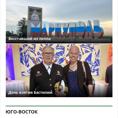
Восставший из пепла
День взятия Бастилии
ЮГО-ВОСТОК