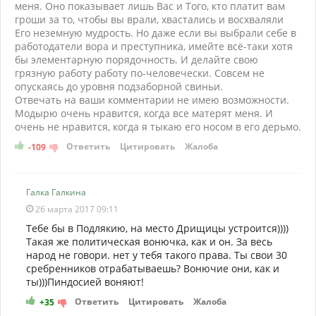
меня. Оно показывает лишь Вас и Того, кто платит вам
гроши за то, чтобы вы врали, хвастались и восхваляли
Его неземную мудрость. Но даже если вы выбрали себе в
работодатели вора и преступника, имейте всё-таки хотя
бы элементарную порядочность. И делайте свою
грязную работу работу по-человечески. Совсем не
опускаясь до уровня подзаборной свиньи.
Отвечать на ваши комментарии не имею возможности.
Модырю очень нравится, когда все матерят меня. И
очень не нравится, когда я тыкаю его носом в его дерьмо.
Ответить
Цитировать
Жалоба
-109
Галка Галкина
26 марта 2017 09:11
Тебе бы в Подлякию, на место Дрищицы устроится))))
Такая же политическая вонючка, как и он. За весь
народ не говори. нет у тебя такого права. Ты свои 30
сребренников отрабатываешь? Вонючие они, как и
ты)))Пиндосией воняют!
Ответить
Цитировать
Жалоба
+35