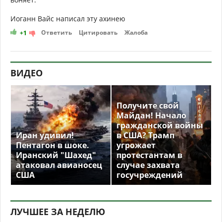
Иоганн Вайс написал эту ахинею
Ответить
Цитировать
Жалоба
+1
ВИДЕО
Получите свой
Майдан! Начало
гражданской войны
Иран удивил!
в США? Трамп
Пентагон в шоке.
угрожает
Иранский "Шахед"
протестантам в
атаковал авианосец
случае захвата
США
госучреждений
ЛУЧШЕЕ ЗА НЕДЕЛЮ