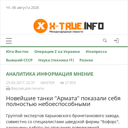
Чт, 06 августа 2026
Юго-Восток
Операция Z на Украине
Инопресса
Бывший СССР
Наука (техника IT)
Разное
АНАЛИТИКА ИНФОРМАЦИЯ МНЕНИЕ
25-03-2017, 22:37
MASTER
27 853
Версия для печати
Новейшие танки "Армата" показали себя
полностью небоеспособными
Группой экспертов Харьковского бронетанкового завода,
совместно со специалистами шведской фирмы "Бофорс",
закончены работы по описанию повреждений