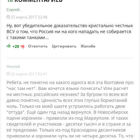
Сергей.
25 марта 2017 22:46
Ну, вот убедительное доказательство кристально честных
ВСУ о том, что Россия ни на кого нападать не собирается
с такими танками...
Ответить
Цитировать
Жалоба
+20
Незлой
26 марта 2017 02:41
Ребята, не понятно на какого идиота вся эта болтовня про
"нас там нет". Вам хочется языки почесать? Или расчёт
на местных, российских незнаек? За бугром-то всем всё
давно понятно. Ценность всех этих глупых бормотаний
ноль. Только на моей шахте устроились работать двое
"оттуда". Ещё один год назад вернулся. В Новосибирске
парня хоронили - привезли из-под Мариуполя. И таких
свидетелей и участников - десятки тысяч и в стране и за
её пределами. Только из-под Краснодона десантников
привозили и хоронили чуть ли не четыре десятка. То, что