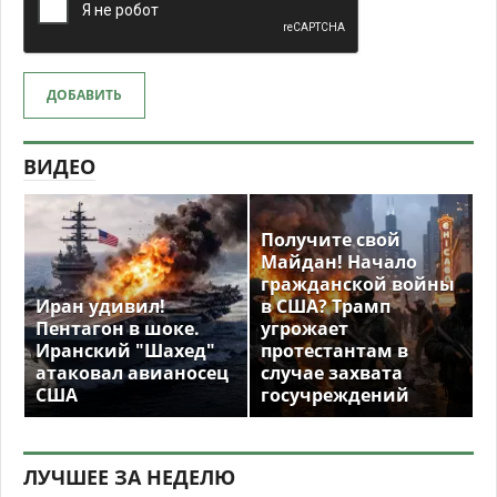
ДОБАВИТЬ
ВИДЕО
Получите свой
Майдан! Начало
гражданской войны
Иран удивил!
в США? Трамп
Пентагон в шоке.
угрожает
Иранский "Шахед"
протестантам в
атаковал авианосец
случае захвата
США
госучреждений
ЛУЧШЕЕ ЗА НЕДЕЛЮ