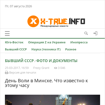
Пт, 07 августа 2026
Юго-Восток
Операция Z на Украине
Инопресса
Бывший СССР
Наука (техника IT)
Разное
БЫВШИЙ СССР
ФОТО И ДОКУМЕНТЫ
/
25-03-2017, 16:59
Frezy Grant
3 046
Версия для печати
День Воли в Минске. Что известно к
этому часу