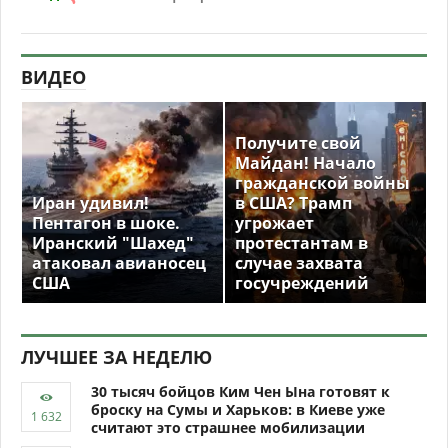
ВИДЕО
Получите свой
Майдан! Начало
гражданской войны
Иран удивил!
в США? Трамп
Пентагон в шоке.
угрожает
Иранский "Шахед"
протестантам в
атаковал авианосец
случае захвата
США
госучреждений
ЛУЧШЕЕ ЗА НЕДЕЛЮ
30 тысяч бойцов Ким Чен Ына готовят к
броску на Сумы и Харьков: в Киеве уже
считают это страшнее мобилизации