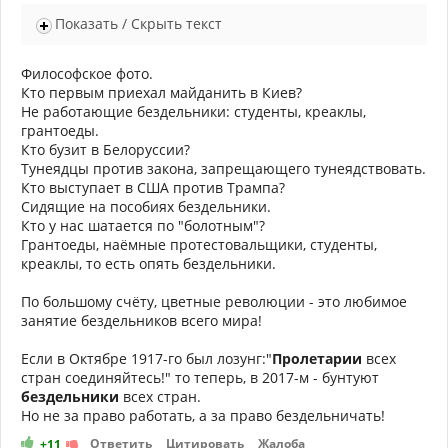
Показать / Скрыть текст
Философское фото.
Кто первым приехал майданить в Киев?
Не работающие бездельники: студенты, креаклы,
грантоеды.
Кто бузит в Белоруссии?
Тунеядцы против закона, запрещающего тунеядствовать.
Кто выступает в США против Трампа?
Сидящие на пособиях бездельники.
Кто у нас шатается по "болотным"?
Грантоеды, наёмные протестовальщики, студенты,
креаклы, то есть опять бездельники.
По большому счёту, цветные революции - это любимое
занятие бездельников всего мира!
Если в Октябре 1917-го был лозунг:"
Пролетарии
всех
стран соединяйтесь!" то теперь, в 2017-м - бунтуют
бездельники
всех стран.
Но не за право работать, а за право бездельничать!
Ответить
Цитировать
Жалоба
+11