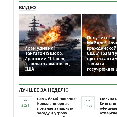
ВИДЕО
Получите св
Майдан! Нач
Иран удивил!
гражданской
Пентагон в шоке.
США? Трамп 
Иранский "Шахед"
протестантам
атаковал авианосец
захвата
США
госучрежден
ЛУЧШЕЕ ЗА НЕДЕЛЮ
Семь бомб Лаврова:
Москва н
Кремль впервые
Кингсто
признал западную
официал
засаду и угрозу
отвергл