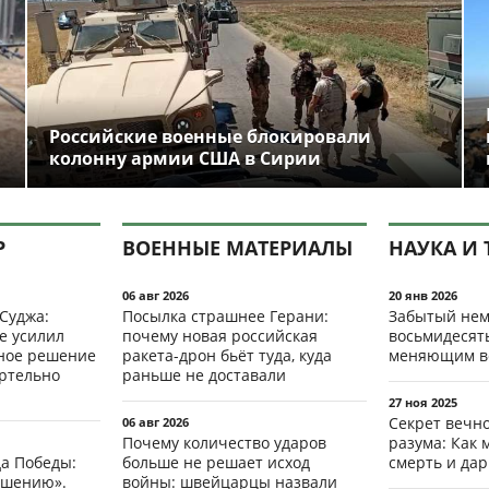
Российские военные блокировали
колонну армии США в Сирии
Р
ВОЕННЫЕ МАТЕРИАЛЫ
НАУКА И 
06 авг 2026
20 янв 2026
 Суджа:
Посылка страшнее Герани:
Забытый нем
е усилил
почему новая российская
восьмидесят
мное решение
ракета-дрон бьёт туда, куда
меняющим в
ертельно
раньше не доставали
27 ноя 2025
Секрет вечн
06 авг 2026
Почему количество ударов
разума: Как 
да Победы:
больше не решает исход
смерть и да
ршению».
войны: швейцарцы назвали