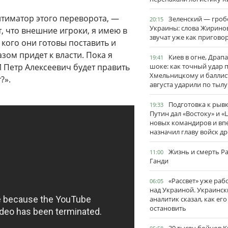
итиматор этого переворота, —
Зеленский — гро
20:15
Украины: слова Жирино
т, что внешние игроки, я имею в
звучат уже как пригово
 кого они готовы поставить и
азом придет к власти. Пока я
Киев в огне, Драп
19:41
 И Петр Алексеевич будет править
шоке: как точный удар 
Хмельницкому и баллис
?».
августа ударили по тылу
Подготовка к рывк
19:33
Путин дал «Востоку» и «
новых командиров и вп
назначил главу войск д
Жизнь и смерть Р
11:00
Ганди
«Рассвет» уже раб
06:05
над Украиной. Украинск
аналитик сказал, как его
остановить