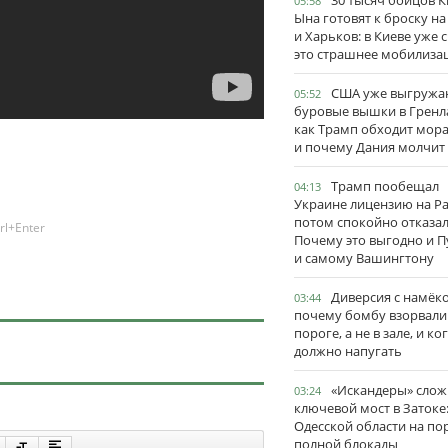
30 тысяч бойцов 
05:58
Ына готовят к броску н
и Харьков: в Киеве уже 
это страшнее мобилиза
США уже выгружа
05:52
буровые вышки в Гренл
как Трамп обходит мор
и почему Дания молчит
Трамп пообещал
04:13
Украине лицензию на Pat
потом спокойно отказал
rl+Enter
Почему это выгодно и П
и самому Вашингтону
Диверсия с намёк
03:44
почему бомбу взорвали
пороге, а не в зале, и ко
должно напугать
«Искандеры» сло
03:24
ключевой мост в Затоке
Одесской области на по
полной блокады