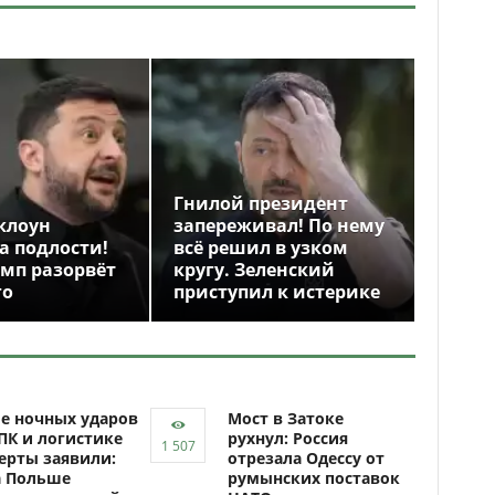
Гнилой президент
клоун
запереживал! По нему
а подлости!
всё решил в узком
амп разорвёт
кругу. Зеленский
го
приступил к истерике
е ночных ударов
Мост в Затоке
ПК и логистике
рухнул: Россия
ерты заявили:
отрезала Одессу от
а Польше
румынских поставок