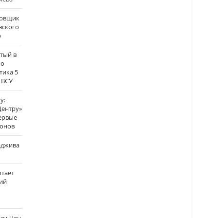
бовщик
вского
р
атый в
по
тика 5
 ВСУ
у:
Центру»
ервые
ронов
аджива
отает
ий