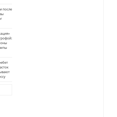
и после
вы
рг
рация»
трофой:
роны
темпы
ребет
асток
зывают
ссу