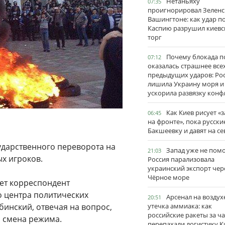
Нетаньяху
07:35
проигнорировал Зеленс
Вашингтоне: как удар п
Каспию разрушил киевс
торг
Почему блокада п
07:12
оказалась страшнее все
предыдущих ударов: Ро
лишила Украину моря и
ускорила развязку конф
Как Киев рисует «
06:45
на фронте», пока русски
Бакшеевку и давят на се
ударственного переворота на
Запад уже не пом
21:03
х игроков.
Россия парализовала
украинский экспорт чер
Чёрное море
ает корреспондент
о центра политических
Арсенал на воздух
20:51
инский, отвечая на вопрос,
утечка аммиака: как
российские ракеты за ча
я смена режима.
перепахали логистику К