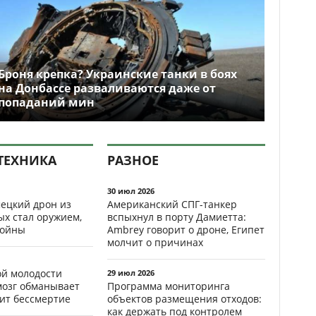
Броня крепка? Украинские танки в боях
на Донбассе разваливаются даже от
попаданий мин
ТЕХНИКА
РАЗНОЕ
30 июл 2026
ецкий дрон из
Американский СПГ-танкер
ых стал оружием,
вспыхнул в порту Дамиетта:
ойны
Ambrey говорит о дроне, Египет
молчит о причинах
ой молодости
29 июл 2026
мозг обманывает
Программа мониторинга
рит бессмертие
объектов размещения отходов:
как держать под контролем