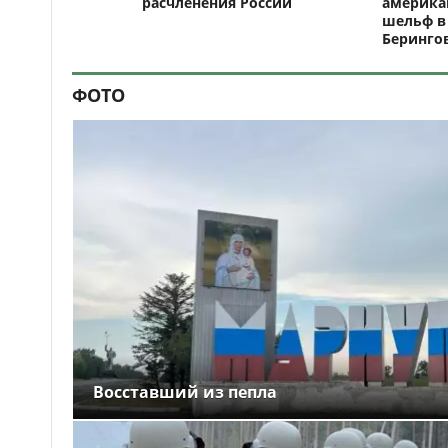
расчленения России
америка
шельф в
Беринго
ФОТО
Восставший из пепла