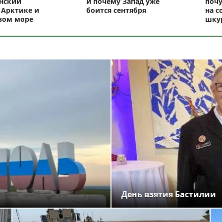
нский
и почему Запад уже
почу
 Арктике и
боится сентября
на с
вом море
шку
День взятия Бастилии