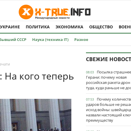
 УКРАИНЕ
ПОЛИТИКА
ЭКОНОМИКА
ОБЩЕСТВО
ВОЕН
Бывший СССР
Наука (техника IT)
Разное
СВЕЖИЕ НОВОС
ечати
Посылка страшне
 На кого теперь
08:03
Герани: почему новая
российская ракета-дрон
туда, куда раньше не до
Почему количеств
07:53
ударов больше не реша
исход войны: швейцарц
назвали настоящий клю
преимуществу