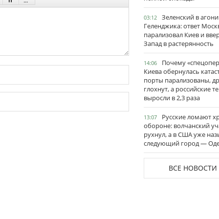
Зеленский в агони
03:12
Геленджика: ответ Моск
парализовал Киев и вве
Запад в растерянность
Почему «спецопе
14:06
Киева обернулась катас
порты парализованы, д
глохнут, а российские 
выросли в 2,3 раза
Русские ломают х
13:07
обороне: волчанский уч
рухнул, а в США уже на
следующий город — Оде
ВСЕ НОВОСТИ