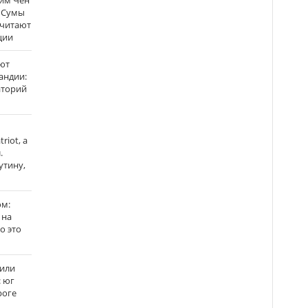
Ким Чен
а Сумы
считают
ции
ют
андии:
аторий
riot, а
.
утину,
ом:
 на
го это
жили
: юг
роге