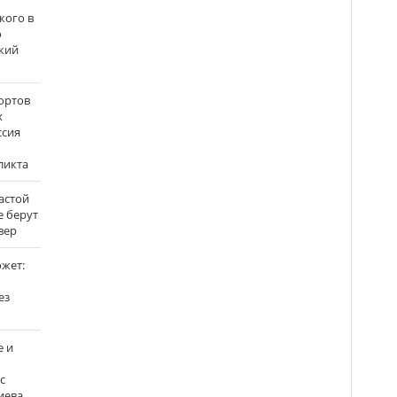
кого в
о
кий
ортов
х
ссия
ликта
застой
е берут
вер
ожет:
ез
е и
с
иева