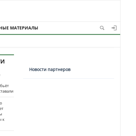
НЫЕ МАТЕРИАЛЫ
ТИ
Новости партнеров
е
 бьёт
ставали
о
ет
ы
ч к