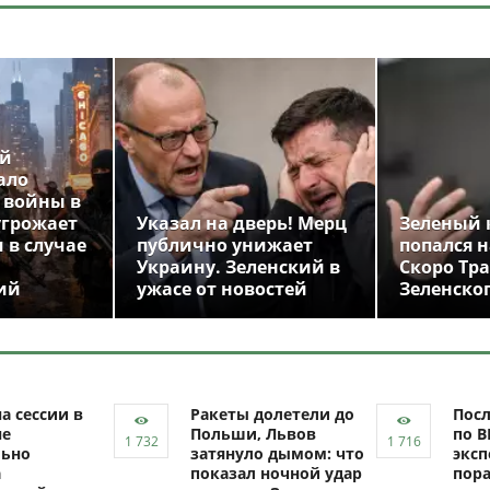
ой
ало
 войны в
угрожает
Указал на дверь! Мерц
Зеленый 
 в случае
публично унижает
попался н
Украину. Зеленский в
Скоро Тр
ий
ужасе от новостей
Зеленско
а сессии в
Ракеты долетели до
Посл
не
Польши, Львов
по В
ьно
затянуло дымом: что
эксп
а
показал ночной удар
пор