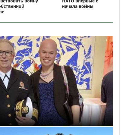
вствовать войну
НАТО впервые с
обственной
начала войны
ре