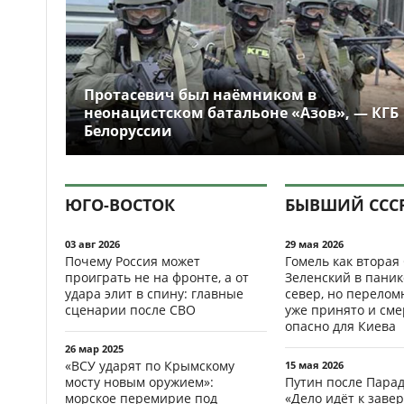
Протасевич был наёмником в
неонацистском батальоне «Азов», — КГБ
Белоруссии
ЮГО-ВОСТОК
БЫВШИЙ ССС
03 авг 2026
29 мая 2026
Почему Россия может
Гомель как вторая
проиграть не на фронте, а от
Зеленский в паник
удара элит в спину: главные
север, но перело
сценарии после СВО
уже принято и см
опасно для Киева
26 мар 2025
«ВСУ ударят по Крымскому
15 мая 2026
мосту новым оружием»:
Путин после Пара
морское перемирие под
«Дело идёт к заве