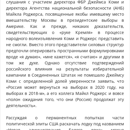
слушания с участием директора ФБР Джеймса Коми и
директора Агентства национальной безопасности (АНБ)
Майкла Роджерса, посвященные якобы имевшему место
вмешательству Москвы в президентские выборы в
Америке. Как и прежде, никаких доказательств,
свидетельствующих о «руке Кремля» в процессе
народного волеизъявления Коми и Роджерс представить
не смогли. Вместо этого представители силовых структур
предпочли оперировать пространными формулировками
вроде «я думаю», «мне кажется», «я считаю» и другими в
том же духе. Однако отсутствие подтверждений
российского влияния на результаты избирательной
кампании в Соединенных Штатах не помешало Джеймсу
Коми с определенной долей уверенности заявить, что
«Россия может вернуться на выборах в 2020 году, на
выборах в 2018-м», а его коллега Майкл Роджерс и вовсе
«полон ожидания того, что они (Россия) продолжат эту
деятельность».
Рассуждая о перманентных попытках части
политической элиты США раскачать лодку под названием
«Новая администрация Белого дома» можно