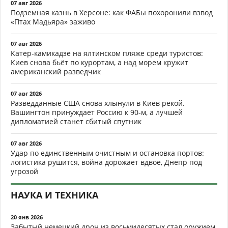
07 авг 2026
Подземная казнь в Херсоне: как ФАБы похоронили взвод
«Птах Мадьяра» заживо
07 авг 2026
Катер-камикадзе на ялтинском пляже среди туристов:
Киев снова бьёт по курортам, а над морем кружит
американский разведчик
07 авг 2026
Разведданные США снова хлынули в Киев рекой.
Вашингтон принуждает Россию к 90-м, а лучшей
дипломатией станет сбитый спутник
07 авг 2026
Удар по единственным очистным и остановка портов:
логистика рушится, война дорожает вдвое, Днепр под
угрозой
НАУКА И ТЕХНИКА
20 янв 2026
Забытый немецкий дрон из восьмидесятых стал оружием,