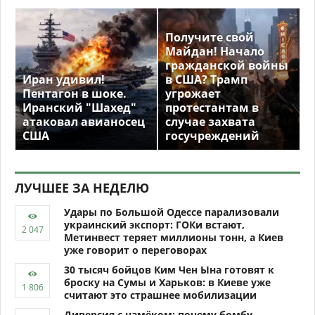
Получите свой
Майдан! Начало
гражданской войны
Иран удивил!
в США? Трамп
Пентагон в шоке.
угрожает
Иранский "Шахед"
протестантам в
атаковал авианосец
случае захвата
США
госучреждений
ЛУЧШЕЕ ЗА НЕДЕЛЮ
Удары по Большой Одессе парализовали
украинский экспорт: ГОКи встают,
Метинвест теряет миллионы тонн, а Киев
уже говорит о переговорах
30 тысяч бойцов Ким Чен Ына готовят к
броску на Сумы и Харьков: в Киеве уже
считают это страшнее мобилизации
Диверсия с намёком: почему бомбу