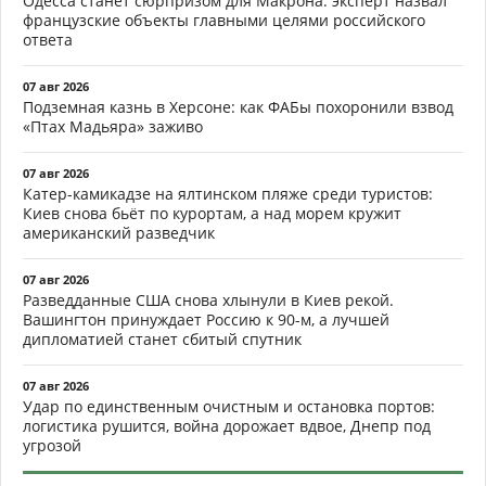
Одесса станет сюрпризом для Макрона: эксперт назвал
французские объекты главными целями российского
ответа
07 авг 2026
Подземная казнь в Херсоне: как ФАБы похоронили взвод
«Птах Мадьяра» заживо
07 авг 2026
Катер-камикадзе на ялтинском пляже среди туристов:
Киев снова бьёт по курортам, а над морем кружит
американский разведчик
07 авг 2026
Разведданные США снова хлынули в Киев рекой.
Вашингтон принуждает Россию к 90-м, а лучшей
дипломатией станет сбитый спутник
07 авг 2026
Удар по единственным очистным и остановка портов:
логистика рушится, война дорожает вдвое, Днепр под
угрозой