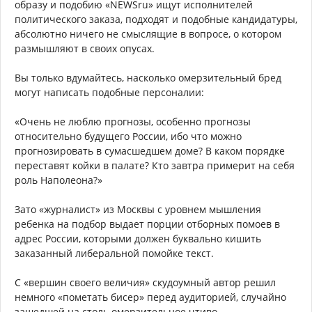
образу и подобию «NEWSru» ищут исполнителей
политического заказа, подходят и подобные кандидатуры,
абсолютно ничего не смыслящие в вопросе, о котором
размышляют в своих опусах.
Вы только вдумайтесь, насколько омерзительный бред
могут написать подобные персоналии:
«Очень не люблю прогнозы, особенно прогнозы
относительно будущего России, ибо что можно
прогнозировать в сумасшедшем доме? В каком порядке
переставят койки в палате? Кто завтра примерит на себя
роль Наполеона?»
Зато «журналист» из Москвы с уровнем мышления
ребенка на подбор выдает порции отборных помоев в
адрес России, которыми должен буквально кишить
заказанный либеральной помойке текст.
С «вершин своего величия» скудоумный автор решил
немного «пометать бисер» перед аудиторией, случайно
зашедшей на столь омерзительное чтиво.