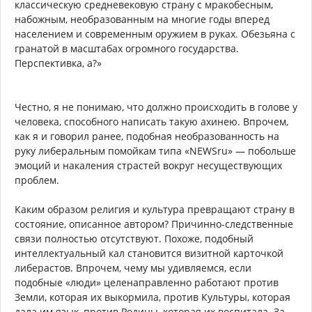
классическую средневековую страну с мракобесным,
набожным, необразованным на многие годы вперед
населением и современным оружием в руках. Обезьяна с
гранатой в масштабах огромного государства.
Перспективка, а?»
Честно, я не понимаю, что должно происходить в голове у
человека, способного написать такую ахинею. Впрочем,
как я и говорил ранее, подобная необразованность на
руку либеральным помойкам типа «NEWSru» — побольше
эмоций и накаления страстей вокруг несуществующих
проблем.
Каким образом религия и культура превращают страну в
состояние, описанное автором? Причинно-следственные
связи полностью отсутствуют. Похоже, подобный
интеллектуальный кал становится визитной карточкой
либерастов. Впрочем, чему мы удивляемся, если
подобные «люди» целенаправленно работают против
Земли, которая их выкормила, против Культуры, которая
дала им язык, против Родины, которая их воспитала. За