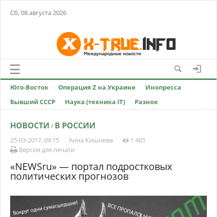
Сб, 08 августа 2026
Юго-Восток
Операция Z на Украине
Инопресса
Бывший СССР
Наука (техника IT)
Разное
НОВОСТИ
В РОССИИ
/
25-03-2017, 09:15
Анна Кишнева
1 465
Версия для печати
«NEWSru» — портал подростковых
политических прогнозов