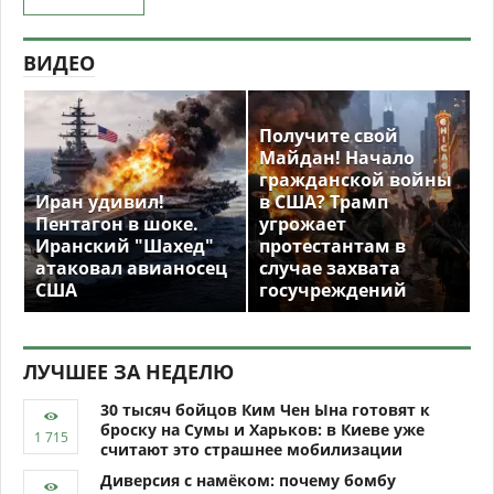
ВИДЕО
Получите свой
Майдан! Начало
гражданской войны
Иран удивил!
в США? Трамп
Пентагон в шоке.
угрожает
Иранский "Шахед"
протестантам в
атаковал авианосец
случае захвата
США
госучреждений
ЛУЧШЕЕ ЗА НЕДЕЛЮ
30 тысяч бойцов Ким Чен Ына готовят к
броску на Сумы и Харьков: в Киеве уже
считают это страшнее мобилизации
Диверсия с намёком: почему бомбу