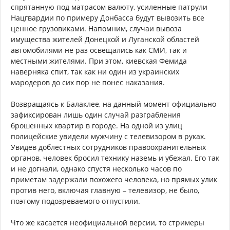
спрятанную под матрасом валюту, усиленные патрули
Нацгвардии по примеру Донбасса будут вывозить все
ценное грузовиками. Напомним, случаи вывоза
имущества жителей Донецкой и Луганской областей
автомобилями не раз освещались как СМИ, так и
местными жителями. При этом, киевская Фемида
наверняка спит, так как ни один из украинских
мародеров до сих пор не понес наказания.
Возвращаясь к Балаклее, на данный момент официально
зафиксирован лишь один случай разграбления
брошенных квартир в городе. На одной из улиц
полицейские увидели мужчину с телевизором в руках.
Увидев доблестных сотрудников правоохранительных
органов, человек бросил технику наземь и убежал. Его так
и не догнали, однако спустя несколько часов по
приметам задержали похожего человека, но прямых улик
против него, включая главную – телевизор, не было,
поэтому подозреваемого отпустили.
Что же касается неофициальной версии, то стримеры