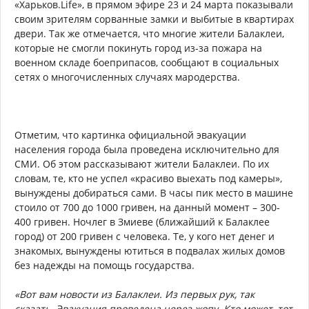
«Харьков.Life», в прямом эфире 23 и 24 марта показывали
своим зрителям сорванные замки и выбитые в квартирах
двери. Так же отмечается, что многие жители Балаклеи,
которые не смогли покинуть город из-за пожара на
военном складе боеприпасов, сообщают в социальных
сетях о многочисленных случаях мародерства.
Отметим, что картинка официальной эвакуации
населения города была проведена исключительно для
СМИ. Об этом рассказывают жители Балаклеи. По их
словам, те, кто не успел «красиво выехать под камеры»,
вынуждены добираться сами. В часы пик место в машине
стоило от 700 до 1000 гривен, на данный момент – 300-
400 гривен. Ночлег в Змиеве (ближайший к Балаклее
город) от 200 гривен с человека. Те, у кого нет денег и
знакомых, вынуждены ютиться в подвалах жилых домов
без надежды на помощь государства.
«Вот вам новости из Балаклеи. Из первых рук, так
сказать. Эвакуация проведена через жопу. Кто может, тот