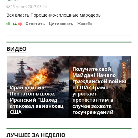
25 марта 2017 08:44
Вся власть Порошенко-сплошные мародеры
Ответить
Цитировать
Жалоба
+4
ВИДЕО
Получите свой
Майдан! Начало
гражданской войны
Иран удивил!
в США? Трамп
Пентагон в шоке.
угрожает
Иранский "Шахед"
протестантам в
атаковал авианосец
случае захвата
США
госучреждений
ЛУЧШЕЕ ЗА НЕДЕЛЮ