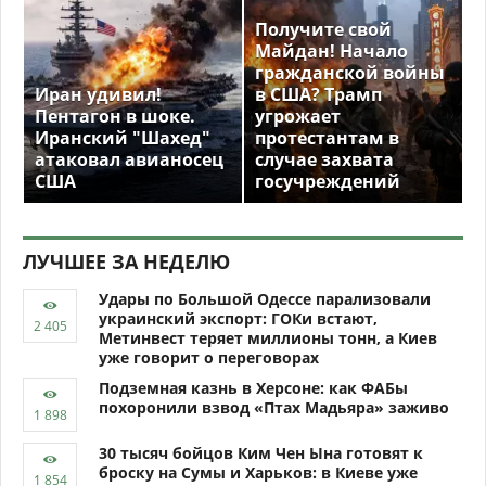
Получите свой
Майдан! Начало
гражданской войны
Иран удивил!
в США? Трамп
Пентагон в шоке.
угрожает
Иранский "Шахед"
протестантам в
атаковал авианосец
случае захвата
США
госучреждений
ЛУЧШЕЕ ЗА НЕДЕЛЮ
Удары по Большой Одессе парализовали
украинский экспорт: ГОКи встают,
Метинвест теряет миллионы тонн, а Киев
уже говорит о переговорах
Подземная казнь в Херсоне: как ФАБы
похоронили взвод «Птах Мадьяра» заживо
30 тысяч бойцов Ким Чен Ына готовят к
броску на Сумы и Харьков: в Киеве уже