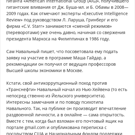
гиганта «American International Group (AIG)», получившего
гигантские вливания от Дж. Буша-мл. и Б. Обамы в 2008—
2009 годах. Как отмечают эксперты «Executive Intelligence
Review» под руководством Л. Ларуша, Гринберг и его
фирма «C.V. Starr» занимаются «сменой режимов»
(переворотами) уже очень давно, начиная со свержения
президента Маркоса на Филиппинах в 1986 году.
Сам Навальный пишет, что посоветовала ему подать
заявку на участие в программе Маша Гайдар, а
рекомендации он получил от ведущих профессоров
Высшей школы экономики в Москве.
Кстати, свой антикоррупционный поход против
«Транснефти» Навальный начал из Нью-Хейвена (то есть
непосред ственно из Йельского университета).
Интересны замечания и по поводу психотипа
Навального. Так, на публике он производит впечатление
раздвоенной личности, а в онлайне — сама открытость.
Вместе с тем, когда был взломан его почтовый ящик на
портале gmail.com и опубликована переписка с
посольством США и Национальным фондом поддержки