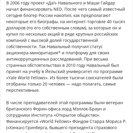
В 2006 году проект «Да!» Навального и Маши Гайдар
начал финансировать NED. После чего самый известный
сегодня блогер России накопил, как предполагают
некоторые его биографы, на интернет-торговле 40 тысяч
долларов (по его собственным словам), за которые он и
купил по несколько акций в ряде крупных российских
компаний с высокой долей государственной
собственности. Так Навальный получил статус
акционера-миноритария* и платформу для своих
антикоррупционных расследований. При весьма
странных обстоятельствах в 2010 году Навальный был
принят на учебу в Йельский университет по программе
«Yale World Fellows». Из более тысячи соискателей были
отобраны только 20 человек — надо полагать, самые
перспективные.
В числе преподавателей этой программы были ветеран
британского Форин-офиса лорд Мэллок-Браун и
сотрудники Института «Открытое общество».
Финансируется «World Fellows» Фондом Старра Мориса Р.
(«Хэнка») Гринберга, бывшего президента страхового