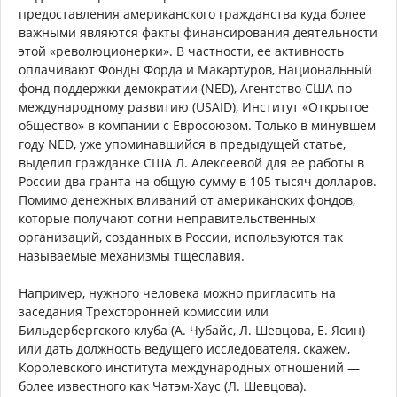
предоставления американского гражданства куда более
важными являются факты финансирования деятельности
этой «революционерки». В частности, ее активность
оплачивают Фонды Форда и Макартуров, Национальный
фонд поддержки демократии (NED), Агентство США по
международному развитию (USAID), Институт «Открытое
общество» в компании с Евросоюзом. Только в минувшем
году NED, уже упоминавшийся в предыдущей статье,
выделил гражданке США Л. Алексеевой для ее работы в
России два гранта на общую сумму в 105 тысяч долларов.
Помимо денежных вливаний от американских фондов,
которые получают сотни неправительственных
организаций, созданных в России, используются так
называемые механизмы тщеславия.
Например, нужного человека можно пригласить на
заседания Трехсторонней комиссии или
Бильдербергского клуба (А. Чубайс, Л. Шевцова, Е. Ясин)
или дать должность ведущего исследователя, скажем,
Королевского института международных отношений —
более известного как Чатэм-Хаус (Л. Шевцова).