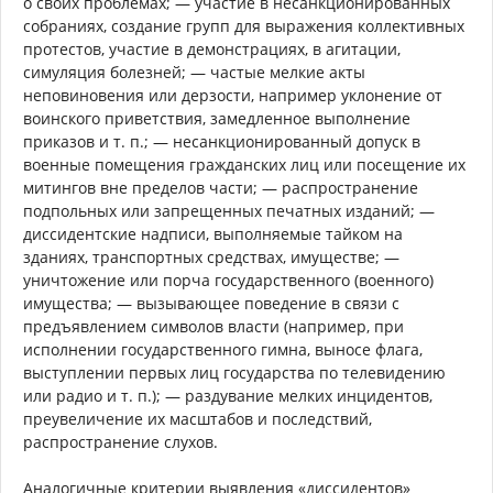
о своих проблемах; — участие в несанкционированных
собраниях, создание групп для выражения коллективных
протестов, участие в демонстрациях, в агитации,
симуляция болезней; — частые мелкие акты
неповиновения или дерзости, например уклонение от
воинского приветствия, замедленное выполнение
приказов и т. п.; — несанкционированный допуск в
военные помещения гражданских лиц или посещение их
митингов вне пределов части; — распространение
подпольных или запрещенных печатных изданий; —
диссидентские надписи, выполняемые тайком на
зданиях, транспортных средствах, имуществе; —
уничтожение или порча государственного (военного)
имущества; — вызывающее поведение в связи с
предъявлением символов власти (например, при
исполнении государственного гимна, выносе флага,
выступлении первых лиц государства по телевидению
или радио и т. п.); — раздувание мелких инцидентов,
преувеличение их масштабов и последствий,
распространение слухов.
Аналогичные критерии выявления «диссидентов»