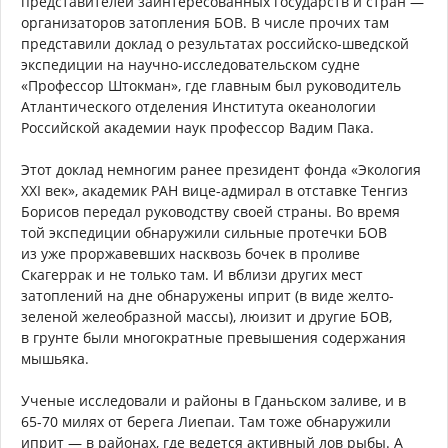
представителей заинтересованных государств и стран —
организаторов затопления БОВ. В числе прочих там
представили доклад о результатах российско-шведской
экспедиции на научно-исследовательском судне
«Профессор Штокман», где главным был руководитель
Атлантического отделения Института океанологии
Российской академии наук профессор Вадим Пака.
Этот доклад немногим ранее президент фонда «Экология
ХХI век», академик РАН вице-адмирал в отставке Тенгиз
Борисов передал руководству своей страны. Во время
той экспедиции обнаружили сильные протечки БОВ
из уже проржавевших насквозь бочек в проливе
Скагеррак и не только там. И вблизи других мест
затоплений на дне обнаружены иприт (в виде желто-
зеленой желеобразной массы), люизит и другие БОВ,
в грунте были многократные превышения содержания
мышьяка.
Ученые исследовали и районы в Гданьском заливе, и в
65-70 милях от берега Лиепаи. Там тоже обнаружили
иприт — в районах, где ведется активный лов рыбы. А