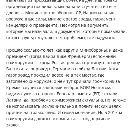
вытекают из проржавевших бочек на дне. Как только
организация появилась, мы начали стучаться во все
двери — Министерство обороны ЛР, Национальные
вооруженные силы, министерство среды, парламент,
канцелярию президента. Несмотря на аргументы,
которые мы называли, и документы, которые показывали,
от госструктур звучало: нет проблемы, все надумано.
Прошло сколько-то лет, как вдруг и Минобороны, и даже
президент (тогда Вайра Вике-Фрейберга) вспомнили
о химоружии — когда Россия решила протянуть по дну
Балтики газопровод в Германию в обход Латвии. Хотя
газопровод проходил вовсе не в тех местах, где
затоплено химоружие, о нем тут кричали громко: из-за
Кремля случится залповый выброс БОВ! Но потом,
видимо, уже со стороны Европарламента (ЕП) сказали
Латвии: да, проблема с химоружием актуальна, но негоже
ее использовать исключительно в политических целях,
причем настолько явно. И снова молчание. Но в 2017-м
о химоружии должны вспомнить», — подчеркивает
эколог.