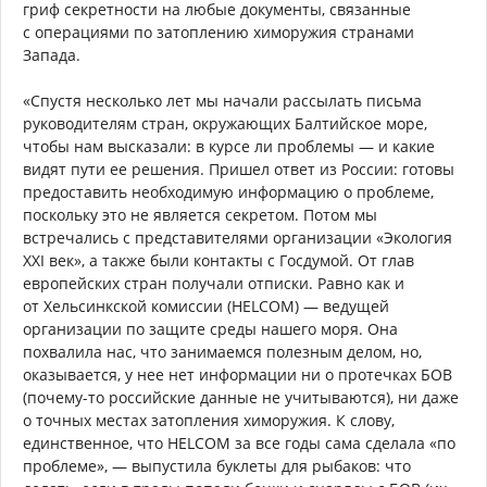
гриф секретности на любые документы, связанные
с операциями по затоплению химоружия странами
Запада.
«Спустя несколько лет мы начали рассылать письма
руководителям стран, окружающих Балтийское море,
чтобы нам высказали: в курсе ли проблемы — и какие
видят пути ее решения. Пришел ответ из России: готовы
предоставить необходимую информацию о проблеме,
поскольку это не является секретом. Потом мы
встречались с представителями организации «Экология
ХХI век», а также были контакты с Госдумой. От глав
европейских стран получали отписки. Равно как и
от Хельсинкской комиссии (HELCOM) — ведущей
организации по защите среды нашего моря. Она
похвалила нас, что занимаемся полезным делом, но,
оказывается, у нее нет информации ни о протечках БОВ
(почему-то российские данные не учитываются), ни даже
о точных местах затопления химоружия. К слову,
единственное, что HELCOM за все годы сама сделала «по
проблеме», — выпустила буклеты для рыбаков: что