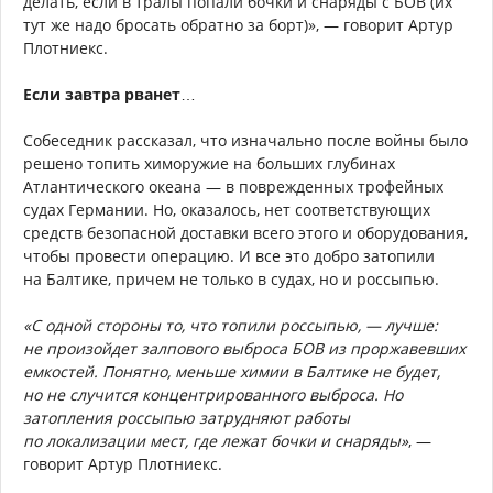
делать, если в тралы попали бочки и снаряды с БОВ (их
тут же надо бросать обратно за борт)», — говорит Артур
Плотниекс.
Если завтра рванет…
Собеседник рассказал, что изначально после войны было
решено топить химоружие на больших глубинах
Атлантического океана — в поврежденных трофейных
судах Германии. Но, оказалось, нет соответствующих
средств безопасной доставки всего этого и оборудования,
чтобы провести операцию. И все это добро затопили
на Балтике, причем не только в судах, но и россыпью.
«С одной стороны то, что топили россыпью, — лучше:
не произойдет залпового выброса БОВ из проржавевших
емкостей. Понятно, меньше химии в Балтике не будет,
но не случится концентрированного выброса. Но
затопления россыпью затрудняют работы
по локализации мест, где лежат бочки и снаряды»
, —
говорит Артур Плотниекс.