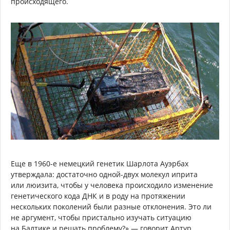
происходящего.
Еще в 1960-е немецкий генетик Шарлота Ауэрбах
утверждала: достаточно одной-двух молекул иприта
или люизита, чтобы у человека происходило изменение
генетического кода ДНК и в роду на протяжении
нескольких поколений были разные отклонения. Это ли
не аргумент, чтобы пристально изучать ситуацию
на Балтике и решать проблему?» — говорит Артур