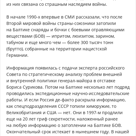
из них связана со страшным наследием войны.
В начале 1990-х впервые в СМИ рассказали, что после
Второй мировой войны страны-союзники затопили
на Балтике снаряды и бочки с боевыми отравляющими
веществами (БОВ) — ипритом, люизитом, зарином,
табуном и еще много чем — более 300 тысяч тонн
(брутто), собранные на территории нацистской
Германии.
Информация появилась с подачи эксперта российского
Совета по стратегическому анализу проблем внешней
и внутренней политики генерал-майора в отставке
Бориса Сурикова. Потом на Балтике несколько лет подряд
проводились экспедиционные научно-исследовательские
работы. И если Россия де-факто раскрыла информацию,
как спецподразделения СССР топили химоружие, то
Великобритания и США — нет. Они в 1997-м продлили
еще на 20 лет гриф секретности, наложенный ранее
на любую информацию о затоплении на Балтике БОВ.
Окончательный срок истекает в нынешнем году. В нашей