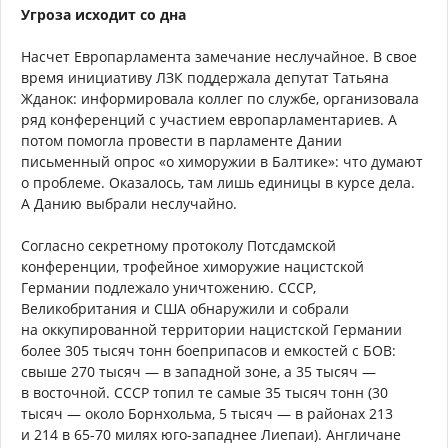
Угроза исходит со дна
Насчет Европарламента замечание неслучайное. В свое
время инициативу ЛЗК поддержала депутат Татьяна
Жданок: информировала коллег по службе, организовала
ряд конференций с участием европарламентариев. А
потом помогла провести в парламенте Дании
письменный опрос «о химоружии в Балтике»: что думают
о проблеме. Оказалось, там лишь единицы в курсе дела.
А Данию выбрали неслучайно.
Согласно секретному протоколу Потсдамской
конференции, трофейное химоружие нацистской
Германии подлежало уничтожению. СССР,
Великобритания и США обнаружили и собрали
на оккупированной территории нацистской Германии
более 305 тысяч тонн боеприпасов и емкостей с БОВ:
свыше 270 тысяч — в западной зоне, а 35 тысяч —
в восточной. СССР топил те самые 35 тысяч тонн (30
тысяч — около Борнхольма, 5 тысяч — в районах 213
и 214 в 65-70 милях юго-западнее Лиепаи). Англичане