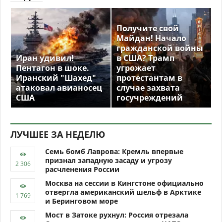
Получите свой
Майдан! Начало
гражданской войны
Иран удивил!
в США? Трамп
Пентагон в шоке.
угрожает
Иранский "Шахед"
протестантам в
атаковал авианосец
случае захвата
США
госучреждений
ЛУЧШЕЕ ЗА НЕДЕЛЮ
Семь бомб Лаврова: Кремль впервые
признал западную засаду и угрозу
расчленения России
Москва на сессии в Кингстоне официально
отвергла американский шельф в Арктике
и Беринговом море
Мост в Затоке рухнул: Россия отрезала