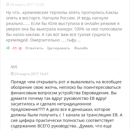
24 марта 2017 15:26
Ну что...кремлевские терпилы опять прогнулись.Каклы
опять в восторге. Нагнули Россию. И ведь нагнули
реально...... Если бы Юля выступила в онлайн режиме я
уверен она бы выиграла конкурс 100% за нее голосовали
бы назло каклам. А так вот вам вся тухлая сущность
кремлядей. Омерзительно .....тьфу....
Ответить
Цитировать
Жалоба
-11
NVS
24 марта 2017 16:41
Прежде чем открывать рот и вываливать на всеобщее
обозрение свою желчь, неплохо бы поинтересоваться
финансовым вопросом устройства Евровидения. Вы
думаете почему так вдруг руковолство ЕВ вдруг
засуетилось и сделало нетрадиционное
предложение???? А дело все в денюшках, которое
должны были получить с 1 канала за трансляцию ЕВ. А
сия цифира практически полностью соответствует
содержанию ВСЕГО руководства...Думаю, что еще