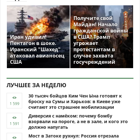
Получите свой
Майдан! Начало
гражданской войны
Иран удивил!
в США? Трамп
Пентагон в шоке.
угрожает
Иранский "Шахед"
протестантам в
атаковал авианосец
случае захвата
США
госучреждений
ЛУЧШЕЕ ЗА НЕДЕЛЮ
30 тысяч бойцов Ким Чен Ына готовят к
броску на Сумы и Харьков: в Киеве уже
считают это страшнее мобилизации
Диверсия с намёком: почему бомбу
взорвали на пороге, а не в зале, и кого это
должно напугать
Мост в Затоке рухнул: Россия отрезала