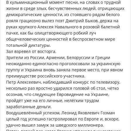
В кульминационный момент песни, на словах о трудной
жизни в среде злых, бесчувственных людей, отрицающих
демократические ценности, из стоявшего рядом белого
рояля грациозно вылез поэт Дмитрий Быков, держа на
руках хрупкого Алексея Навального в розовой балетной
пачке, как бы олицетворяющего робкий луч
общечеловеческих ценностей в беспросветном мире
тотальной диктатуры.
Зал взревел от восторга.
Зрители из России, Армении, Белоруссии и Греции
неожиданно единогласно проголосовали за украинскую
группу и Украина вновь заняла первое место, при явном
преимуществе российского участника.
Петр Алексеевич, наблюдавший конкурс по телевизору,
несколько раз яростно ударился головой об стол, чётко
осознав, что следующее Евровидение на Украине,
пройдёт уже на его личные, нелёгким трудом
заработанные деньги.
Воодушевлённый успехом, Леонид Яковлевич Гозман
целый год успешно гастролировал по Европе и, вскоре,
удачно вышел замуж за шведского миллионера.