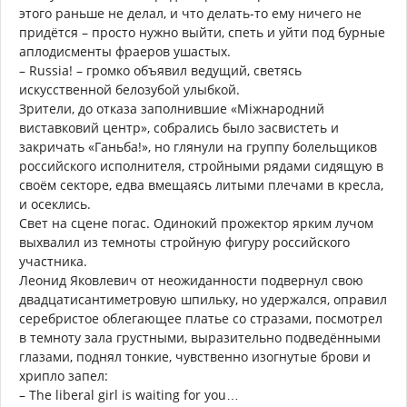
этого раньше не делал, и что делать-то ему ничего не
придётся – просто нужно выйти, спеть и уйти под бурные
аплодисменты фраеров ушастых.
– Russia! – громко объявил ведущий, светясь
искусственной белозубой улыбкой.
Зрители, до отказа заполнившие «Міжнародний
виставковий центр», собрались было засвистеть и
закричать «Ганьба!», но глянули на группу болельщиков
российского исполнителя, стройными рядами сидящую в
своём секторе, едва вмещаясь литыми плечами в кресла,
и осеклись.
Свет на сцене погас. Одинокий прожектор ярким лучом
выхвалил из темноты стройную фигуру российского
участника.
Леонид Яковлевич от неожиданности подвернул свою
двадцатисантиметровую шпильку, но удержался, оправил
серебристое облегающее платье со стразами, посмотрел
в темноту зала грустными, выразительно подведёнными
глазами, поднял тонкие, чувственно изогнутые брови и
хрипло запел:
– The liberal girl is waiting for you…