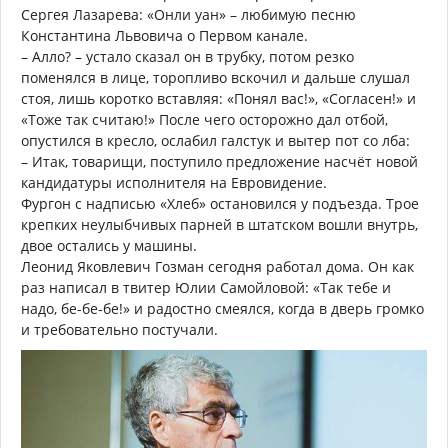
Сергея Лазарева: «Онли уан» – любимую песню
Константина Львовича о Первом канале.
– Алло? – устало сказал он в трубку, потом резко
поменялся в лице, торопливо вскочил и дальше слушал
стоя, лишь коротко вставляя: «Понял вас!», «Согласен!» и
«Тоже так считаю!» После чего осторожно дал отбой,
опустился в кресло, ослабил галстук и вытер пот со лба:
– Итак, товарищи, поступило предложение насчёт новой
кандидатуры исполнителя на Евровидение.
Фургон с надписью «Хлеб» остановился у подъезда. Трое
крепких неулыбчивых парней в штатском вошли внутрь,
двое остались у машины.
Леонид Яковлевич Гозман сегодня работал дома. Он как
раз написал в твитер Юлии Самойловой: «Так тебе и
надо, бе-бе-бе!» и радостно смеялся, когда в дверь громко
и требовательно постучали.