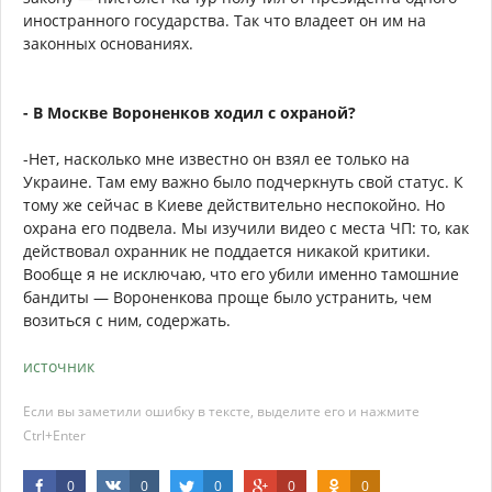
иностранного государства. Так что владеет он им на
законных основаниях.
- В Москве Вороненков ходил с охраной?
-Нет, насколько мне известно он взял ее только на
Украине. Там ему важно было подчеркнуть свой статус. К
тому же сейчас в Киеве действительно неспокойно. Но
охрана его подвела. Мы изучили видео с места ЧП: то, как
действовал охранник не поддается никакой критики.
Вообще я не исключаю, что его убили именно тамошние
бандиты — Вороненкова проще было устранить, чем
возиться с ним, содержать.
источник
Если вы заметили ошибку в тексте, выделите его и нажмите
Ctrl+Enter
0
0
0
0
0