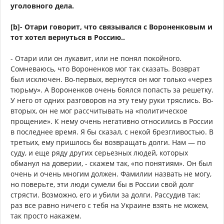
уголовного дела.
[b]- Отари говорит, что связывался с Вороненковым и
тот хотел вернуться в Россию..
- Отари или он лукавит, или не понял покойного.
Сомневаюсь, что Вороненков мог так сказать. Возврат
был исключен. Во-первых, вернутся он мог только «через
тюрьму». А Вороненков очень боялся попасть за решетку.
У него от одних разговоров на эту тему руки тряслись. Во-
вторых, он не мог рассчитывать на «политическое
прощение». К нему очень негативно относились в России
в последнее время. Я бы сказал, с некой брезгливостью. В
третьих, ему пришлось бы возвращать долги. Нам — по
суду, и еще ряду других серьезных людей, которых
обманул на доверии, - скажем так, «по понятиям». Он был
очень и очень многим должен. Фамилии назвать не могу,
но поверьте, эти люди сумели бы в России свой долг
стрясти. Возможно, его и убили за долги. Рассудив так:
раз все равно ничего с тебя на Украине взять не можем,
так просто накажем.