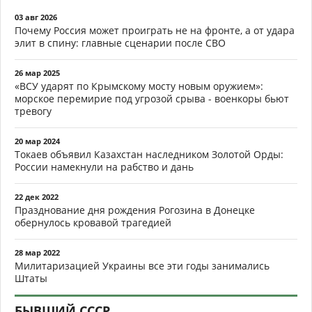
03 авг 2026
Почему Россия может проиграть не на фронте, а от удара
элит в спину: главные сценарии после СВО
26 мар 2025
«ВСУ ударят по Крымскому мосту новым оружием»:
морское перемирие под угрозой срыва - военкоры бьют
тревогу
20 мар 2024
Токаев объявил Казахстан наследником Золотой Орды:
России намекнули на рабство и дань
22 дек 2022
Празднование дня рождения Рогозина в Донецке
обернулось кровавой трагедией
28 мар 2022
Милитаризацией Украины все эти годы занимались
Штаты
БЫВШИЙ СССР