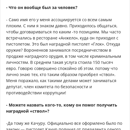
- Что он вообще был за человек?
- Само имя его у меня ассоциируется со всем самым
плохим. С ним я знаком давно. Приходилось общаться,
чтобы договариваться по каким -то позициям. Мы часто
встречались в ресторане «Анжело», куда он приходил с
пистолетом. Это был наградной пистолет «Глок». Откуда
оружие? Вороненков занимался посредничеством в
продаже наградного орудия, в том числе криминальным
личностям. В среднем такая услуга стоила 150 тысяч
евро. Говорю совершено спокойно об этом. потому что
лично знаю тех, кто таким образом приобрел «ствол».
Меня поражало, как такими делами может заниматься
депутат, член комитета по безопасности и
противодействии коррупции!
- Можете назвать кого-то, кому он помог получить
наградной «ствол»?
-Да тому же Качуру. Официально все оформлено было по
закону — пистолет Качур получил от президента одного