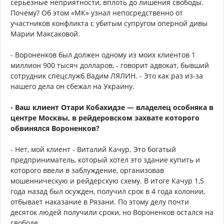
серьезные неприятности, вплоть до лишения свободы.
Почему? Об этом «МК» узнал непосредственно от
участников конфликта с убитым супругом оперной дивы
Марии Максаковой.
- Вороненков был должен одному из моих клиентов 1
миллион 900 тысяч долларов, - говорит адвокат, бывший
сотрудник спецслужб Вадим ЛЯЛИН. - Это как раз из-за
нашего дела он сбежал на Украину.
- Ваш клиент Отари Кобахидзе — владелец особняка в
центре Москвы, в рейдеровском захвате которого
обвинялся Вороненков?
- Нет, мой клиент - Виталий Качур. Это богатый
предприниматель, который хотел это здание купить и
которого ввели в заблуждение, организовав
мошенническую и рейдерскую схему. В итоге Качур 1,5
года назад был осужден, получил срок в 4 года колонии,
отбывает наказание в Рязани. По этому делу почти
десяток людей получили сроки, но Вороненков остался на
свободе.