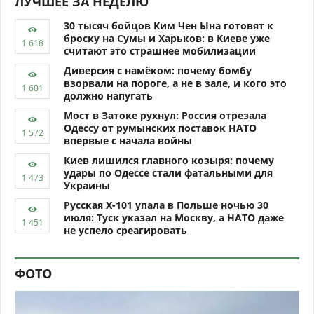
ЛУЧШЕЕ ЗА НЕДЕЛЮ
30 тысяч бойцов Ким Чен Ына готовят к
броску на Сумы и Харьков: в Киеве уже
считают это страшнее мобилизации
Диверсия с намёком: почему бомбу
взорвали на пороге, а не в зале, и кого это
должно напугать
Мост в Затоке рухнул: Россия отрезала
Одессу от румынских поставок НАТО
впервые с начала войны
Киев лишился главного козыря: почему
удары по Одессе стали фатальными для
Украины
Русская Х-101 упала в Польше ночью 30
июля: Туск указал на Москву, а НАТО даже
не успело среагировать
ФОТО