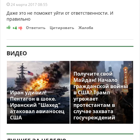
24 марта 2017 08:55
Даже это не поможет уйти от ответственности. И
правильно
Ответить
Цитировать
Жалоба
+4
ВИДЕО
Получите свой
Майдан! Начало
гражданской войны
Иран удивил!
в США? Трамп
Пентагон в шоке.
угрожает
Иранский "Шахед"
протестантам в
атаковал авианосец
случае захвата
США
госучреждений