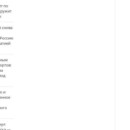
ёт по
кружит
к
 снова
 Россию
матией
нным
ортов:
на
под
о и
енное
ного
нул
рска —