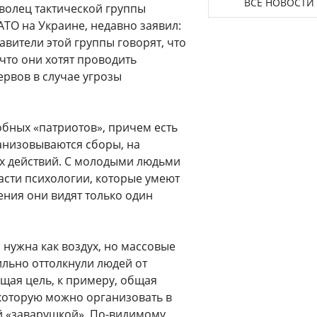
ВСЕ НОВОСТИ
оволец тактической группы
 АТО на Украине, недавно заявил:
вители этой группы говорят, что
что они хотят проводить
ервов в случае угрозы
добных «патриотов», причем есть
ганизовываются сборы, на
ых действий. С молодыми людьми
ласти психологии, которые умеют
ения они видят только один
 нужна как воздух, но массовые
льно оттолкнули людей от
бщая цель, к примеру, общая
 которую можно организовать в
й «заварушкой». По-видимому,