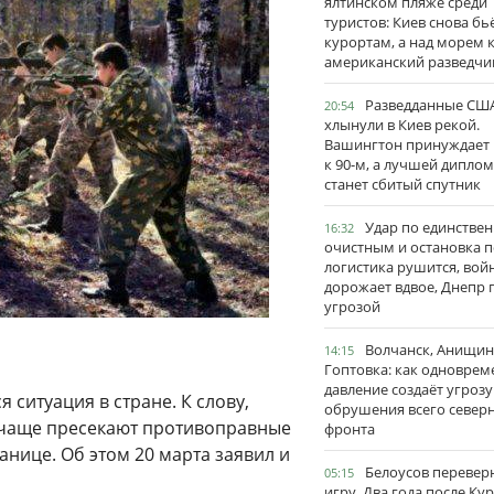
ялтинском пляже среди
туристов: Киев снова бь
курортам, а над морем 
американский разведчи
Разведданные США
20:54
хлынули в Киев рекой.
Вашингтон принуждает
к 90-м, а лучшей дипло
станет сбитый спутник
Удар по единстве
16:32
очистным и остановка п
логистика рушится, вой
дорожает вдвое, Днепр 
угрозой
Волчанск, Анищин
14:15
Гоптовка: как одноврем
давление создаёт угрозу
 ситуация в стране. К слову,
обрушения всего север
 чаще пресекают противоправные
фронта
анице. Об этом 20 марта заявил и
Белоусов перевер
05:15
игру. Два года после Ку