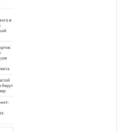
кого в
о
кий
ортов
х
ссия
ликта
застой
е берут
вер
ожет:
ез