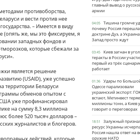
главный вывод о русско
методами противоборства,
армии
еларуси и вести против нее
Тишина громче уд
04:05
государства. – Имеется в виду
почему Россия перешла
(опять же, мы это фиксируем, я
доктрине Дуэ, а Украина
Запад просто ждут
ровании западных фондов и
тморозков, которые сбежали за
Киев загнан в угол
03:45
руси».
теракты в России участи
первый из трёх сценари
работает
ржки является решение
азвитию (USAID), уже успешно
Удары по Большо
01:36
на территории Беларуси
Одессе парализовали
украинский экспорт: ГО
ограммы обменов опытом с
встают, Метинвест теряе
п США уже профинансировал
миллионы тонн, а Киев 
ике на сумму 8,3 миллиона
говорит о переговорах
люс более 520 тысяч долларов –
Залужный признал
18:51
сских журналистов и блогеров.
ресурс Украины исчерпа
Россия нашла ответ на в
ивоправных действий, которые
оружие НАТО