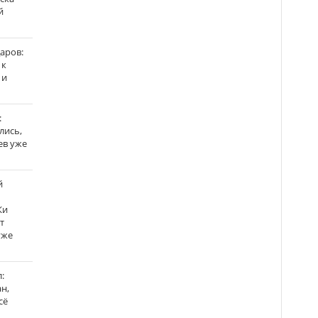
й
аров:
 к
 и
:
лись,
ев уже
й
Ки
т
уже
:
н,
сё