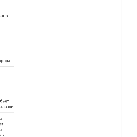
апно
и
города
е
 бьёт
ставали
о
ет
ы
ч к