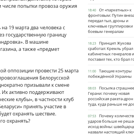
ом числе попытки провоза оружия
От «паркетных» к
18:40
фронтовым: Путин внез
передал тыл, дроны и
ключевые группировки
 на 19 марта два человека с
боевым генералам
ез государственную границу
андровка». В машине
Принцип Жукова
18:23
газина, а также «предмет
сработал: Кремль убрал
кабинетных генералов 
поставил тех, кто брал 
кой оппозиции провести 25 марта
Тающие контуры
11:00
побеждённой Украины
 провозглашения Белорусской
нократно призывали к смене
Посылка страшне
08:03
. Их активно поддерживают
Герани: почему новая
еские клубы», в частности клуб
российская ракета-дрон
туда, куда раньше не до
Беларуси» принять участие в
будет охранять шествие.
Почему количеств
07:53
его охранять?
ударов больше не реша
исход войны: швейцарц
назвали настоящий клю