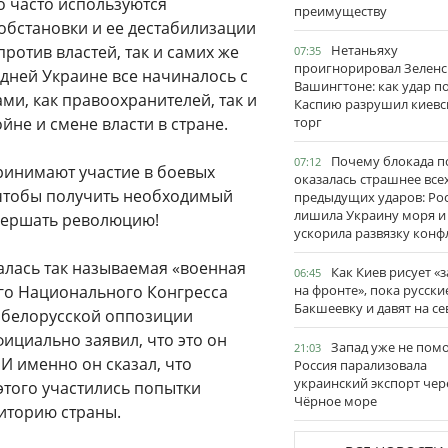
о часто используются
преимуществу
обстановки и ее дестабилизации
ротив властей, так и самих же
Нетаньяху
07:35
проигнорировал Зеленс
дней Украине все начиналось с
Вашингтоне: как удар п
ми, как правоохранителей, так и
Каспию разрушил киевс
йне и смене власти в стране.
торг
Почему блокада п
07:12
принимают участие в боевых
оказалась страшнее все
, чтобы получить необходимый
предыдущих ударов: Ро
лишила Украину моря и
овершать революцию!
ускорила развязку конф
алась так называемая «военная
Как Киев рисует «
06:45
го Национального Конгресса
на фронте», пока русски
Бакшеевку и давят на се
ов белорусской оппозиции
фициально заявил, что это он
Запад уже не пом
21:03
 И именно он сказал, что
Россия парализовала
украинский экспорт чер
 этого участились попытки
Чёрное море
иторию страны.