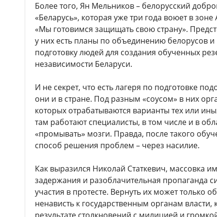
Более того, Ян Мельников – белорусский добр
«Беларусь», которая уже три года воюет в зоне
«Мы готовимся защищать свою страну». Предста
у них есть планы по объединению белорусов и 
подготовку людей для создания обученных рез
независимости Беларуси.
И не секрет, что есть лагеря по подготовке по
они и в стране. Под разным «соусом» в них ор
которых отрабатываются варианты тех или ин
там работают специалисты, в том числе и в об
«промывать» мозги. Правда, после такого обуч
способ решения проблем – через насилие.
Как выразился Николай Статкевич, массовка им
задержания и разоблачительная пропаганда си
участия в протесте. Вернуть их может только о
ненависть к государственным органам власти,
результате столкновений с милицией и громко