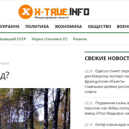
 УКРАИНЕ
ПОЛИТИКА
ЭКОНОМИКА
ОБЩЕСТВО
ВОЕН
Бывший СССР
Наука (техника IT)
Разное
СВЕЖИЕ НОВОС
ечати
Одесса станет сю
од?
22:29
для Макрона: эксперт на
французские объекты
главными целями росси
ответа
Подземная казнь 
22:22
Херсоне: как ФАБы пох
взвод «Птах Мадьяра» з
Катер-камикадзе 
22:16