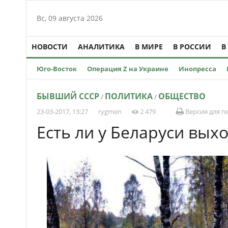
Вс, 09 августа 2026
НОВОСТИ
АНАЛИТИКА
В МИРЕ
В РОССИИ
В
Юго-Восток
Операция Z на Украине
Инопресса
БЫВШИЙ СССР
ПОЛИТИКА
ОБЩЕСТВО
/
/
23-03-2017, 13:27
rygmen
2 479
Версия для п
Есть ли у Беларуси вых