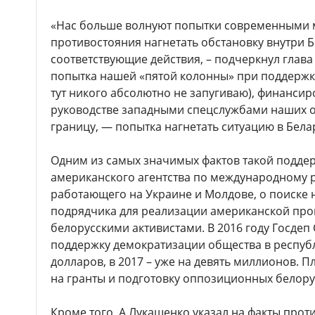
«Нас больше волнуют попытки современными 
противостояния нагнетать обстановку внутри Б
соответствующие действия, – подчеркнул глава 
попытка нашей «пятой колонны» при поддержке 
тут никого абсолютно не запугиваю), финанси
руководстве западными спецслужбами наших о
границу, — попытка нагнетать ситуацию в Бела
Одним из самых значимых фактов такой подде
американского агентства по международному р
работающего на Украине и Молдове, о поиске 
подрядчика для реализации американской пр
белорусскими активистами. В 2016 году Госде
поддержку демократизации общества в республ
долларов, в 2017 – уже на девять миллионов. П
на гранты и подготовку оппозиционных белору
Кроме того, А.Лукашенко указал на факты прот