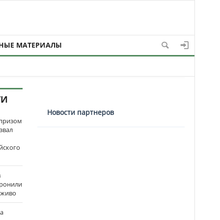
НЫЕ МАТЕРИАЛЫ
ТИ
Новости партнеров
рпризом
звал
йского
в
оронили
аживо
на