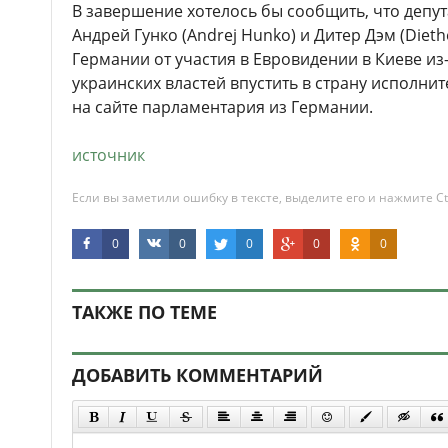
В завершение хотелось бы сообщить, что депу
Андрей Гунко (Andrej Hunko) и Дитер Дэм (Diet
Германии от участия в Евровидении в Киеве из
украинских властей впустить в страну исполнит
на сайте парламентария из Германии.
источник
Если вы заметили ошибку в тексте, выделите его и нажмите Ct
0
0
0
0
0
ТАКЖЕ ПО ТЕМЕ
ДОБАВИТЬ КОММЕНТАРИЙ