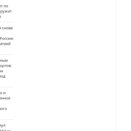
ёт по
кружит
к
 снова
 Россию
матией
нным
ортов:
на
под
о и
енное
ного
нул
рска —