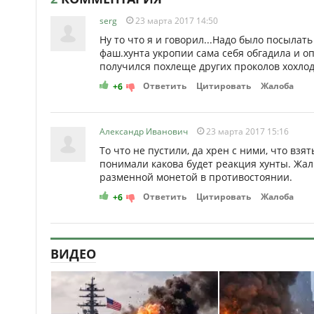
serg
23 марта 2017 14:50
Ну то что я и говорил...Надо было посылат
фаш.хунта укропии сама себя обгадила и оп
получился похлеще других проколов хохлодра
Ответить
Цитировать
Жалоба
+6
Александр Иванович
23 марта 2017 15:16
То что не пустили, да хрен с ними, что взя
понимали какова будет реакция хунты. Жаль
разменной монетой в противостоянии.
Ответить
Цитировать
Жалоба
+6
ВИДЕО