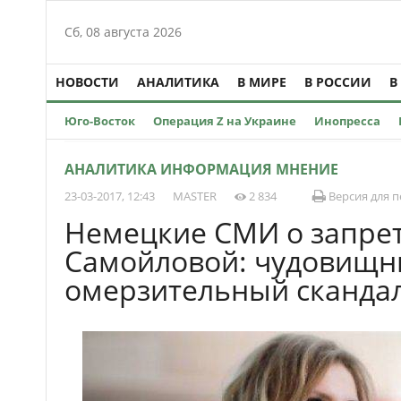
Сб, 08 августа 2026
НОВОСТИ
АНАЛИТИКА
В МИРЕ
В РОССИИ
В
Юго-Восток
Операция Z на Украине
Инопресса
АНАЛИТИКА ИНФОРМАЦИЯ МНЕНИЕ
23-03-2017, 12:43
MASTER
2 834
Версия для п
Немецкие СМИ о запре
Самойловой: чудовищн
омерзительный сканда