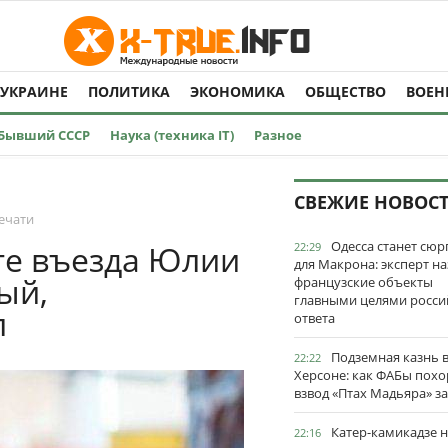
 УКРАИНЕ
ПОЛИТИКА
ЭКОНОМИКА
ОБЩЕСТВО
ВОЕН
Бывший СССР
Наука (техника IT)
Разное
СВЕЖИЕ НОВОС
ечати
Одесса станет сю
те въезда Юлии
22:29
для Макрона: эксперт на
ый,
французские объекты
главными целями росси
л
ответа
Подземная казнь 
22:22
Херсоне: как ФАБы пох
взвод «Птах Мадьяра» з
Катер-камикадзе 
22:16