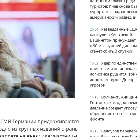
ялтинском пляже среди
туристов: Киев снова бь
курортам, а над морем 
американский разведчи
Разведданные США
20:54
хлынули в Киев рекой.
Вашингтон принуждает
к 90-м, а лучшей дипло
станет сбитый спутник
Удар по единстве
16:32
очистным и остановка п
логистика рушится, вой
дорожает вдвое, Днепр 
угрозой
Волчанск, Анищин
14:15
Гоптовка: как одноврем
давление создаёт угрозу
обрушения всего север
фронта
х СМИ Германии придерживаются
 одно из крупных изданий страны
Белоусов перевер
05:15
запрете на въезд для участницы
игру. Два года после Ку