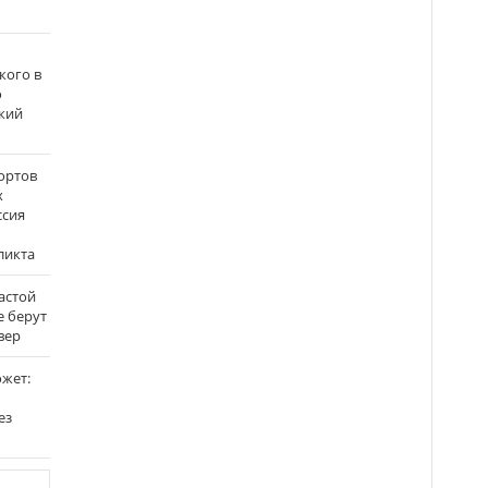
кого в
о
кий
ортов
х
ссия
ликта
застой
е берут
вер
ожет:
ез