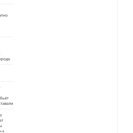
апно
и
города
е
 бьёт
ставали
о
ет
ы
ч к