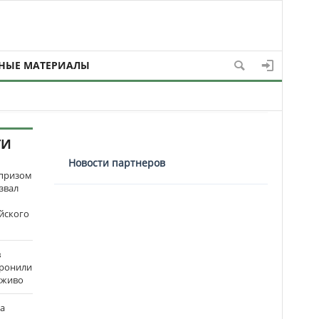
НЫЕ МАТЕРИАЛЫ
ТИ
Новости партнеров
рпризом
звал
йского
в
оронили
аживо
на