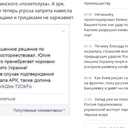
нского «политолуха». А зря,
преимуществу
у теперь угроза запрета нависла
Нетаньяху
07:35
вцами и грицаками не заржавеет.
проигнорировал Зеленс
Вашингтоне: как удар п
Каспию разрушил киевс
торг
Почему блокада п
07:12
оказалась страшнее все
предыдущих ударов: Ро
лишила Украину моря и
ускорила развязку конф
Как Киев рисует «
06:45
на фронте», пока русски
Бакшеевку и давят на се
Запад уже не пом
21:03
Россия парализовала
украинский экспорт чер
Чёрное море