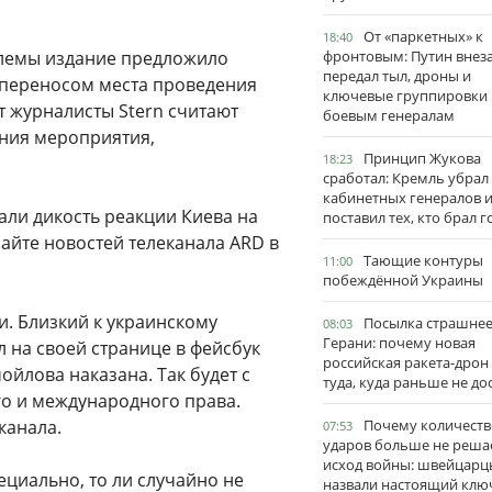
От «паркетных» к
18:40
блемы издание предложило
фронтовым: Путин внез
передал тыл, дроны и
й переносом места проведения
ключевые группировки
т журналисты Stern считают
боевым генералам
ения мероприятия,
Принцип Жукова
18:23
сработал: Кремль убрал
кабинетных генералов 
ли дикость реакции Киева на
поставил тех, кто брал 
сайте новостей телеканала ARD в
Тающие контуры
11:00
побеждённой Украины
и. Близкий к украинскому
Посылка страшне
08:03
Герани: почему новая
 на своей странице в фейсбук
российская ракета-дрон
йлова наказана. Так будет с
туда, куда раньше не до
го и международного права.
канала.
Почему количеств
07:53
ударов больше не реша
исход войны: швейцарц
циально, то ли случайно не
назвали настоящий клю