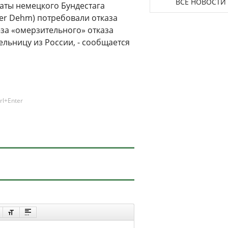
ВСЕ НОВОСТИ
таты немецкого Бундестага
her Dehm) потребовали отказа
-за «омерзительного» отказа
ельницу из России, - сообщается
rl+Enter