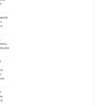
й
аров:
 к
 и
:
лись,
ев уже
й
Ки
т
уже
:
н,
сё