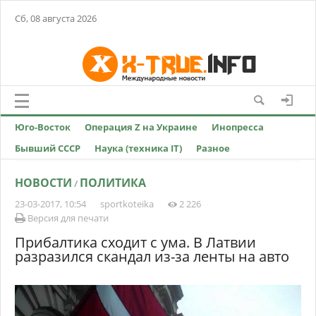
Сб, 08 августа 2026
Юго-Восток
Операция Z на Украине
Инопресса
Бывший СССР
Наука (техника IT)
Разное
НОВОСТИ
ПОЛИТИКА
/
23-03-2017, 10:54
sportkoteika
2 226
Версия для печати
Прибалтика сходит с ума. В Латвии
разразился скандал из-за ленты на авто