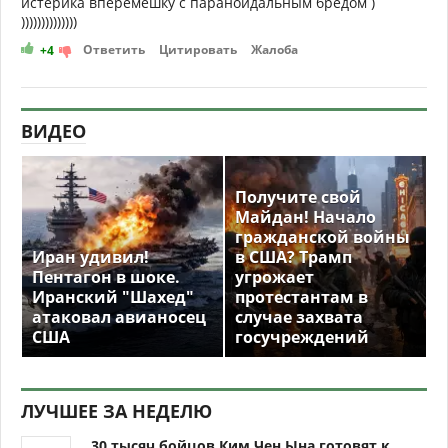
истерика вперемешку с параноидальным бредом )
))))))))))))))
Ответить
Цитировать
Жалоба
+4
ВИДЕО
Получите свой
Майдан! Начало
гражданской войны
Иран удивил!
в США? Трамп
Пентагон в шоке.
угрожает
Иранский "Шахед"
протестантам в
атаковал авианосец
случае захвата
США
госучреждений
ЛУЧШЕЕ ЗА НЕДЕЛЮ
30 тысяч бойцов Ким Чен Ына готовят к