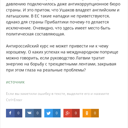
давлению подключилось даже антикоррупционное бюро
страны. И это притом, что Ушаков владеет английским и
латышским. В ЕС такие нападки не приветствуются,
однако для страны Прибалтики почему-то делается
исключение. Очевидно, что здесь имеет место быть
политическая составляющая.
Антироссийский курс не может привести ни к чему
хорошему. О каких успехах на международном поприще
можно говорить, если руководство Латвии тратит
энергию на борьбу с трехцветными лентами, закрывая
при этом глаза на реальные проблемы?
источник
Если вы заметили ошибку в тексте, выделите его и нажмите
Ctrl+Enter
0
0
0
0
0