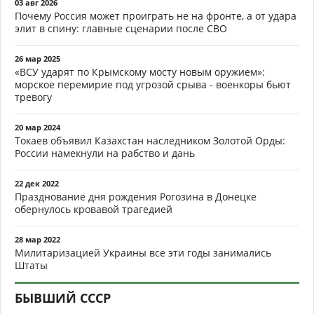
03 авг 2026
Почему Россия может проиграть не на фронте, а от удара
элит в спину: главные сценарии после СВО
26 мар 2025
«ВСУ ударят по Крымскому мосту новым оружием»:
морское перемирие под угрозой срыва - военкоры бьют
тревогу
20 мар 2024
Токаев объявил Казахстан наследником Золотой Орды:
России намекнули на рабство и дань
22 дек 2022
Празднование дня рождения Рогозина в Донецке
обернулось кровавой трагедией
28 мар 2022
Милитаризацией Украины все эти годы занимались
Штаты
БЫВШИЙ СССР