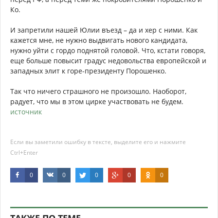
Ко.
И запретили нашей Юлии въезд – да и хер с ними. Как
кажется мне, не нужно выдвигать нового кандидата,
нужно уйти с гордо поднятой головой. Что, кстати говоря,
еще больше повысит градус недовольства европейской и
западных элит к горе-президенту Порошенко.
Так что ничего страшного не произошло. Наоборот,
радует, что мы в этом цирке участвовать не будем.
источник
Если вы заметили ошибку в тексте, выделите его и нажмите
Ctrl+Enter
0
0
0
0
0