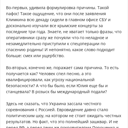
Во-первых, удивила формулировка причины. Такой
пафос! Такое ощущение, что они после заявления
Климкина всю декаду сидели в главном офисе СБУ и
досконально изучали все крымские концерты за
последние три года. Знаете, не хватает только фразы, что
оперативники сразу же почуяли что-то неладное и
незамедлительно приступили к спецоперации по
спасению родины! И непонятно, какое слово подходит
больше: смех или ущербство.
Во-вторых, конечно же, поражает сама причина. То есть
получается как? Человек спел песню, а это
квалифицировали, как угрозу национальной
безопасности? А что бы было, если Юлия еще бы и
станцевала? В розыск бы международный подали?
Здесь не сказать, что Украина зассала честного
соревнования с Россией. Евровидение давно стало
политическим шоу, на котором не стоит ожидать честных
результатов. Но факт, что это полнейший зашквар. И не
перед РФ, а перед теми же покровителями Порошенко и