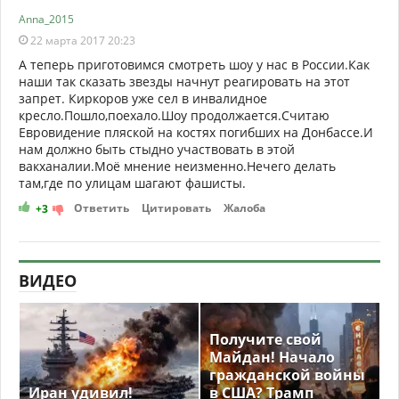
Anna_2015
22 марта 2017 20:23
А теперь приготовимся смотреть шоу у нас в России.Как
наши так сказать звезды начнут реагировать на этот
запрет. Киркоров уже сел в инвалидное
кресло.Пошло,поехало.Шоу продолжается.Считаю
Евровидение пляской на костях погибших на Донбассе.И
нам должно быть стыдно участвовать в этой
вакханалии.Моё мнение неизменно.Нечего делать
там,где по улицам шагают фашисты.
Ответить
Цитировать
Жалоба
+3
ВИДЕО
Получите свой
Майдан! Начало
гражданской войны
Иран удивил!
в США? Трамп