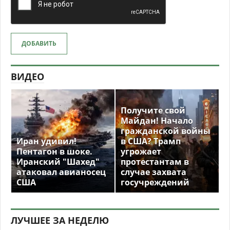
ДОБАВИТЬ
ВИДЕО
Получите свой
Майдан! Начало
гражданской войны
Иран удивил!
в США? Трамп
Пентагон в шоке.
угрожает
Иранский "Шахед"
протестантам в
атаковал авианосец
случае захвата
США
госучреждений
ЛУЧШЕЕ ЗА НЕДЕЛЮ