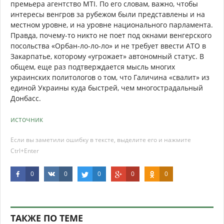
премьера агентство MTI. По его словам, важно, чтобы
интересы венгров за рубежом были представлены и на
местном уровне, и на уровне национального парламента.
Правда, почему-то никто не поет под окнами венгерского
посольства «Орбан-ло-ло-ло» и не требует ввести АТО в
Закарпатье, которому «угрожает» автономный статус. В
общем, еще раз подтверждается мысль многих
украинских политологов о том, что Галичина «свалит» из
единой Украины куда быстрей, чем многострадальный
Донбасс.
источник
Если вы заметили ошибку в тексте, выделите его и нажмите
Ctrl+Enter
0
0
0
0
0
ТАКЖЕ ПО ТЕМЕ