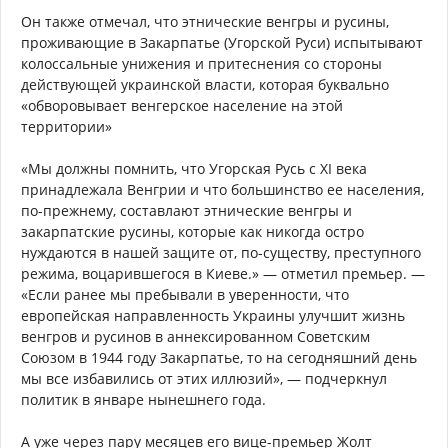
Он также отмечал, что этнические венгры и русины,
проживающие в Закарпатье (Угорской Руси) испытывают
колоссальные унижения и притеснения со стороны
действующей украинской власти, которая буквально
«обворовывает венгерское население на этой
территории»
«Мы должны помнить, что Угорская Русь с XI века
принадлежала Венгрии и что большинство ее населения,
по-прежнему, составлают этнические венгры и
закарпатские русины, которые как никогда остро
нуждаются в нашей защите от, по-существу, преступного
режима, воцарившегося в Киеве.» — отметил премьер. —
«Если ранее мы пребывали в уверенности, что
европейская направленность Украины улучшит жизнь
венгров и русинов в аннексированном Советским
Союзом в 1944 году Закарпатье, то на сегодняшний день
мы все избавились от этих иллюзий», — подчеркнул
политик в январе нынешнего года.
А уже через пару месяцев его вице-премьер Жолт