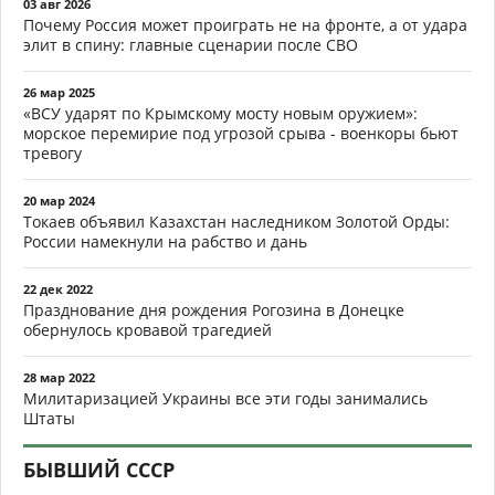
03 авг 2026
Почему Россия может проиграть не на фронте, а от удара
элит в спину: главные сценарии после СВО
26 мар 2025
«ВСУ ударят по Крымскому мосту новым оружием»:
морское перемирие под угрозой срыва - военкоры бьют
тревогу
20 мар 2024
Токаев объявил Казахстан наследником Золотой Орды:
России намекнули на рабство и дань
22 дек 2022
Празднование дня рождения Рогозина в Донецке
обернулось кровавой трагедией
28 мар 2022
Милитаризацией Украины все эти годы занимались
Штаты
БЫВШИЙ СССР