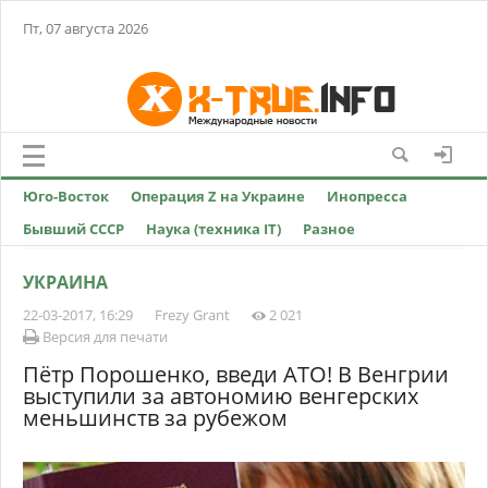
Пт, 07 августа 2026
Юго-Восток
Операция Z на Украине
Инопресса
Бывший СССР
Наука (техника IT)
Разное
УКРАИНА
22-03-2017, 16:29
Frezy Grant
2 021
Версия для печати
Пётр Порошенко, введи АТО! В Венгрии
выступили за автономию венгерских
меньшинств за рубежом