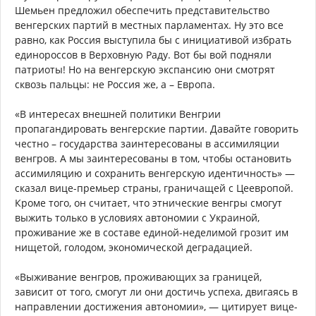
Шемьен предложил обеспечить представительство
венгерских партий в местных парламентах. Ну это все
равно, как Россия выступила бы с инициативой избрать
единороссов в Верховную Раду. Вот бы вой подняли
патриоты! Но на венгерскую экспансию они смотрят
сквозь пальцы: не Россия же, а – Европа.
«В интересах внешней политики Венгрии
пропагандировать венгерские партии. Давайте говорить
честно – государства заинтересованы в ассимиляции
венгров. А мы заинтересованы в том, чтобы остановить
ассимиляцию и сохранить венгерскую идентичность» —
сказал вице-премьер страны, граничащей с Цеевропой.
Кроме того, он считает, что этнические венгры смогут
выжить только в условиях автономии с Украиной,
проживание же в составе единой-неделимой грозит им
нищетой, голодом, экономической деградацией.
«Выживание венгров, проживающих за границей,
зависит от того, смогут ли они достичь успеха, двигаясь в
направлении достижения автономии», — цитирует вице-