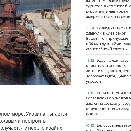
ялтинском пляже среди
туристов: Киев снова бь
курортам, а над морем 
американский разведчи
Разведданные США
20:54
хлынули в Киев рекой.
Вашингтон принуждает
к 90-м, а лучшей дипло
станет сбитый спутник
Удар по единстве
16:32
очистным и остановка п
логистика рушится, вой
дорожает вдвое, Днепр 
угрозой
Волчанск, Анищин
14:15
Гоптовка: как одноврем
давление создаёт угрозу
обрушения всего север
рном море. Украина пытается
фронта
ржавы» и построить
Белоусов перевер
05:15
лучается у нее это крайне
игру. Два года после Ку