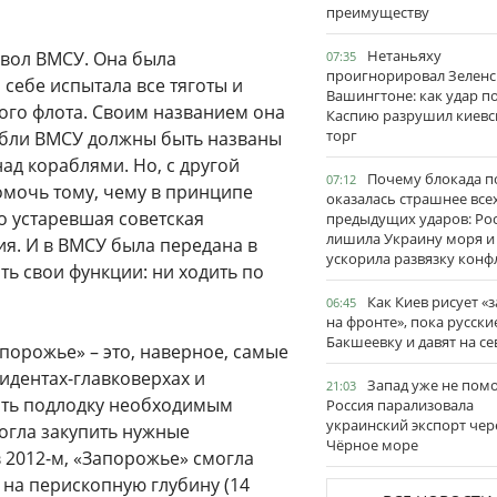
преимуществу
Нетаньяху
мвол ВМСУ. Она была
07:35
проигнорировал Зеленс
 себе испытала все тяготы и
Вашингтоне: как удар п
ого флота. Своим названием она
Каспию разрушил киевс
торг
абли ВМСУ должны быть названы
ад кораблями. Но, с другой
Почему блокада п
07:12
омочь тому, чему в принципе
оказалась страшнее все
о устаревшая советская
предыдущих ударов: Ро
лишила Украину моря и
ия. И в ВМСУ была передана в
ускорила развязку конф
ть свои функции: ни ходить по
Как Киев рисует «
06:45
на фронте», пока русски
Бакшеевку и давят на се
порожье» – это, наверное, самые
идентах-главковерхах и
Запад уже не пом
21:03
ить подлодку необходимым
Россия парализовала
украинский экспорт чер
могла закупить нужные
Чёрное море
в 2012-м, «Запорожье» смогла
 на перископную глубину (14