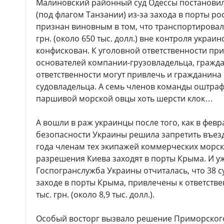
Малиновский районный суд Одессы постановил
(под флагом Танзании) из-за захода в порты р
признан виновным в том, что транспортировал г
грн. (около 650 тыс. долл.) вне контроля украи
конфискован. К уголовной ответственности при
основателей компании-грузовладельца, гражд
ответственности могут привлечь и гражданина
судовладельца. А семь членов команды оштрафо
паршивой морской овцы хоть шерсти клок…
А вошли в раж украинцы после того, как в февр
безопасности Украины решила запретить въезд
года членам тех экипажей коммерческих морск
разрешения Киева заходят в порты Крыма. И у
Госпогранслужба Украины отчиталась, что 38 с
заходе в порты Крыма, привлечены к ответств
тыс. грн. (около 8,9 тыс. долл.).
Особый восторг вызвало решение Приморского