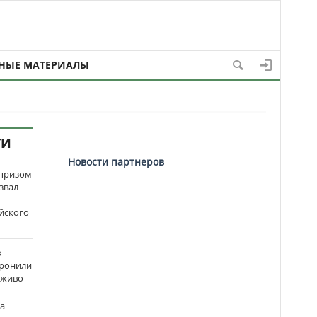
НЫЕ МАТЕРИАЛЫ
ТИ
Новости партнеров
рпризом
звал
йского
в
оронили
аживо
на