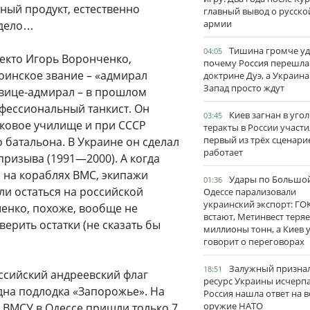
стный продукт, естественно
главный вывод о русско
армии
 дело…
Тишина громче уд
04:05
некто Игорь Воронченко,
почему Россия перешла
оинское звание – «адмирал
доктрине Дуэ, а Украина
Запад просто ждут
й вице-адмирал – в прошлом
офессиональный танкист. Он
Киев загнан в угол
03:45
ковое училище и при СССР
теракты в России участи
первый из трёх сценари
 батальона. В Украине он сделал
работает
призыва (1991—2000). А когда
а на кораблях ВМС, экипажи
Удары по Большо
01:36
ели остаться на российской
Одессе парализовали
украинский экспорт: ГО
шенко, похоже, вообще не
встают, Метинвест теряе
ерить остатки (не сказать бы
миллионы тонн, а Киев 
говорит о переговорах
Залужный признал
18:51
оссийский андреевский флаг
ресурс Украины исчерпа
одна подлодка «Запорожье». На
Россия нашла ответ на в
оружие НАТО
 ВМСУ в Одессе пришли только 7