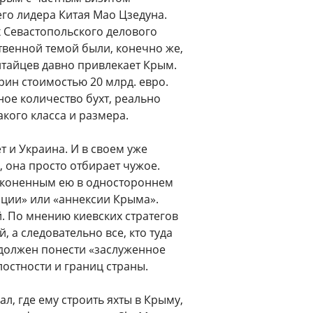
го лидера Китая Мао Цзедуна.
 Севастопольского делового
ственной темой были, конечно же,
китайцев давно привлекает Крым.
рин стоимостью 20 млрд. евро.
ное количество бухт, реально
кого класса и размера.
 и Украина. И в своем уже
, она просто отбирает чужое.
законенным ею в одностороннем
пации» или «аннексии Крыма».
. По мнению киевских стратегов
, а следовательно все, кто туда
 должен понести «заслуженное
остности и границ страны.
л, где ему строить яхты в Крыму,