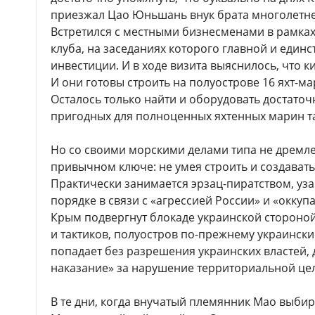
приезжал Цао Юньшань внук брата многолетне
Встретился с местными бизнесменами в рамках
клуба, на заседаниях которого главной и един
инвестиции. И в ходе визита выяснилось, что 
И они готовы строить на полуострове 16 яхт-ма
Осталось только найти и оборудовать достаточ
пригодных для полноценных яхтенных марин та
Но со своими морскими делами типа не дремлет
привычном ключе: не умея строить и создавать
Практически занимается эрзац-пиратством, у
порядке в связи с «агрессией России» и «окку
Крым подвергнут блокаде украинской стороной
и тактиков, полуостров по-прежнему украинский
попадает без разрешения украинских властей,
наказание» за нарушение территориальной цел
В те дни, когда внучатый племянник Мао выбира