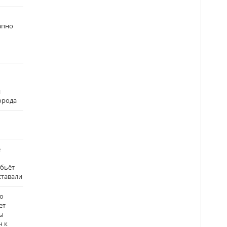
апно
и
города
е
 бьёт
ставали
о
ет
ы
ч к