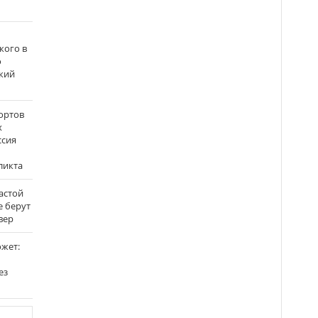
кого в
о
кий
ортов
х
ссия
ликта
застой
е берут
вер
ожет:
ез