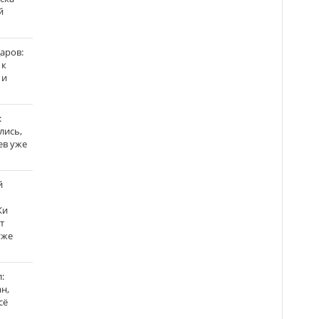
й
аров:
 к
 и
:
лись,
ев уже
й
Ки
т
уже
:
н,
сё