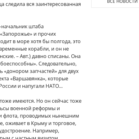
ВСЕ НОВОСТИ
ца следила вся заинтересованная
с-начальник штаба
 «Запорожье» и прочих
одит в море хотя бы полгода, это
временные корабли, и он не
нские. – Авт.) давно списаны. Она
 небоеспособны». Следовательно,
ь «донором запчастей» для двух
екта «Варшавянка», которые
оссии и напугали НАТО...
тоже имеются. Но он сейчас тоже
льсы военной реформы и
и флота, проводимых нынешним
, оживает в Крыму и торговое,
судостроение. Например,
Крым с частным визитом