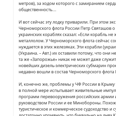
метров), за ходом которого с замиранием серд
общественность…
И вот сейчас эту лодку приварили. При этом эк
Черноморского флота России Петр Святашов о
украинских кораблях сказал: «Если корабль не х
металлолом. У Черноморского флота сейчас со
нуждается в этих железяках. Эти корабли (украи
(Украина. – Авт.) их оставили потому, что они
та же «Запорожье» никак не может даже служит
новейших дизель-электрических субмарин про
недавно вошли в состав Черноморского флота Р
И, конечно же, проблемы у ЧФ России в Крыму 
в полной мере испытывает живительные импу
программ перевооружения российских армии 
руководством России и ее Минобороны. Похоже
туристическое и коммерческое судоходство и 
достаточно упомянуть, что буквально на днях 