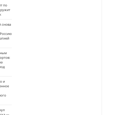
ёт по
кружит
к
 снова
 Россию
матией
нным
ортов:
на
под
о и
енное
ного
нул
рска —