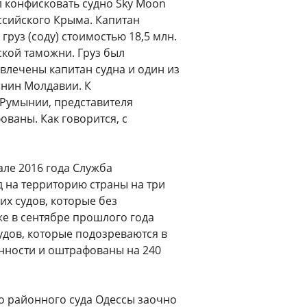
 конфисковать судно Sky Moon
оссийского Крыма. Капитан
руз (соду) стоимостью 18,5 млн.
нской таможни. Груз был
влечены капитан судна и один из
анин Молдавии. К
 Румынии, представителя
ваны. Как говорится, с
але 2016 года Служба
 на территорию страны на три
их судов, которые без
же в сентябре прошлого года
удов, которые подозреваются в
енности и оштрафованы на 240
 районного суда Одессы заочно