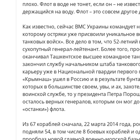
плохо. Флот в воде не тонет, если он – не изве
держащийся на воду. Флот – это совсем другое
Как известно, сейчас ВМС Украины командует 
которому остряки уже присвоили уникальное в
танковых войск». Все дело в том, что 52-летни
сухопутный генерал-лейтенант. Более того, пр
оканчивал Ташкентское высшее командное тан
закончил службу начальником штаба танкового
карьеру уже в Национальной гвардии первого 
«Крымнаш» ушел в Россию и в результате бунт
которых в большинстве своем, увы, и ах, захот
воинской службе, то у президента Петра Поро
осталось верных генералов, которым он мог дов
«останки») флота.
Из 67 кораблей сначала, 22 марта 2014 года, р
подняли 54, в том числе 8 боевых кораблей и 
прообраз новой главной военно-морской базы