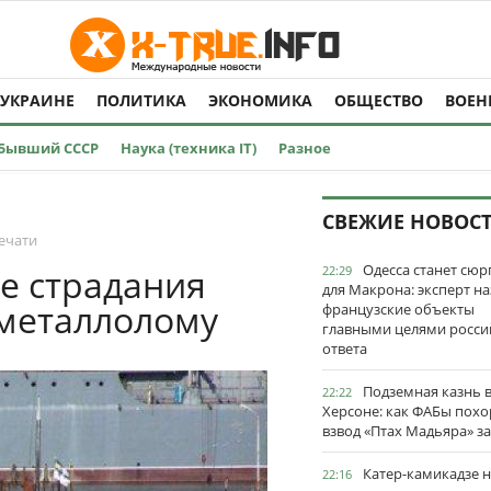
 УКРАИНЕ
ПОЛИТИКА
ЭКОНОМИКА
ОБЩЕСТВО
ВОЕН
Бывший СССР
Наука (техника IT)
Разное
СВЕЖИЕ НОВОС
ечати
Одесса станет сю
е страдания
22:29
для Макрона: эксперт на
 металлолому
французские объекты
главными целями росси
ответа
Подземная казнь 
22:22
Херсоне: как ФАБы пох
взвод «Птах Мадьяра» з
Катер-камикадзе 
22:16