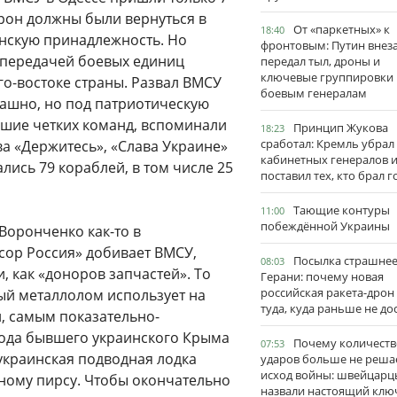
орон должны были вернуться в
От «паркетных» к
18:40
аинскую принадлежность. Но
фронтовым: Путин внез
 передачей боевых единиц
передал тыл, дроны и
ключевые группировки
го-востоке страны. Развал ВМСУ
боевым генералам
рашно, но под патриотическую
вшие четких команд, вспоминали
Принцип Жукова
18:23
сработал: Кремль убрал
ва «Держитесь», «Слава Украине»
кабинетных генералов 
ались 79 кораблей, в том числе 25
поставил тех, кто брал 
Тающие контуры
11:00
побеждённой Украины
 Воронченко как-то в
сор Россия» добивает ВМСУ,
Посылка страшне
08:03
 как «доноров запчастей». То
Герани: почему новая
российская ракета-дрон
ный металлолом использует на
туда, куда раньше не до
й, самым показательно-
ода бывшего украинского Крыма
Почему количеств
07:53
украинская подводная лодка
ударов больше не реша
исход войны: швейцарц
ному пирсу. Чтобы окончательно
назвали настоящий клю