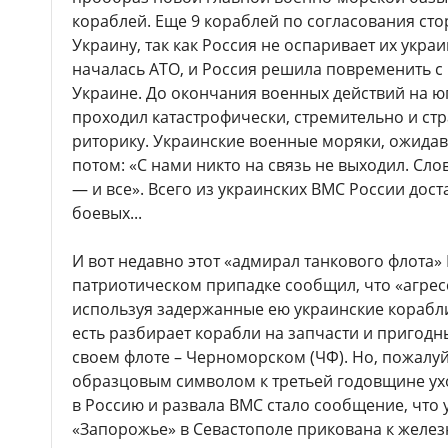
кораблей. Еще 9 кораблей по согласования ст
Украину, так как Россия не оспаривает их укр
началась АТО, и Россия решила повременить с
Украине. До окончания военных действий на ю
проходил катастрофически, стремительно и ст
риторику. Украинские военные моряки, ожида
потом: «С нами никто на связь не выходил. Сло
— и все». Всего из украинских ВМС России дост
боевых...
И вот недавно этот «адмирал танкового флота»
патриотическом припадке сообщил, что «агрес
используя задержанные ею украинские корабли,
есть разбирает корабли на запчасти и пригод
своем флоте – Черноморском (ЧФ). Но, пожалу
образцовым символом к третьей годовщине ух
в Россию и развала ВМС стало сообщение, что 
«Запорожье» в Севастополе прикована к желез