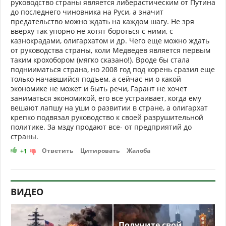
руководство страны является либерастическим от Путина
до последнего чиновника на Руси, а значит
предательство можно ждать на каждом шагу. Не зря
вверху так упорно не хотят бороться с ними, с
казнокрадами, олигархатом и др. Чего еще можно ждать
от руководства страны, коли Медведев является первым
таким крохобором (мягко сказано!). Вроде бы стала
поднииматься страна, но 2008 год под корень сразил еще
только начавшийся подъем, а сейчас ни о какой
экономике не может и быть речи, Гарант не хочет
заниматься экономикой, его все устраивает, когда ему
вешают лапшу на уши о развитии в стране, а олигархат
крепко подвязал руководство к своей разрушительной
политике. За мзду продают все- от предприятий до
страны.
Ответить
Цитировать
Жалоба
+1
ВИДЕО
Получите свой