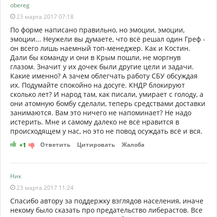
obereg
23 марта 2017 07:18
По форме написано правильно, но эмоции, эмоции,
эмоции... Неужели вы думаете, что всё решал один Греф -
он всего лишь наемный топ-менеджер. Как и Костин.
Дали бы команду и они в Крым пошли, не моргнув
глазом. Значит у их дочек были другие цели и задачи.
Какие именно? А зачем облегчать работу СБУ обсуждая
их. Подумайте спокойно на досуге. КНДР блокируют
сколько лет? И народ там, как писали, умирает с голоду, а
они атомную бомбу сделали, теперь средствами доставки
занимаются. Вам это ничего не напоминает? Не надо
истерить. Мне и самому далеко не всё нравится в
происходящем у нас, но это не повод осуждать всё и вся.
Ответить
Цитировать
Жалоба
+1
Ник
23 марта 2017 11:24
Спасибо автору за поддержку взглядов населения, иначе
некому было сказать про предательство либерастов. Все