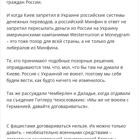
граждан России.
И когда Киев запретил в Украине российские системы
денежных переводов, а российский Минфин в ответ не
запретил пересылать деньги из России на Украину
американскими кампаниями Westеrnunion и Moneygram
– это тоже позор для всей страны, а не только для
либералов из Минфина.
Те, кто принимают подобные позорные решения,
оправдываются тем, что, мол, что бы там ни думали в
Киеве, Россия с Украиной не воюет, поэтому мы себя
будем вести, как будто ничего не изменилось.
Так же рассуждали Чемберлен и Даладье, когда отдавали
на съедение Гитлеру Чехословакию: «Мы же не воюем с
Германией, давайте договариваться».
С фашистами договариваться нельзя. Их можно только
давить – необязательно военными средствами –
достаточно качественной экономической блокады,