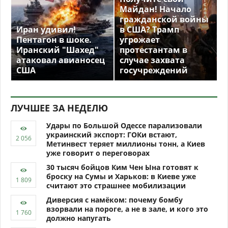
Майдан! Начало
гражданской войны
Иран удивил!
в США? Трамп
Пентагон в шоке.
угрожает
Иранский "Шахед"
протестантам в
атаковал авианосец
случае захвата
США
госучреждений
ЛУЧШЕЕ ЗА НЕДЕЛЮ
Удары по Большой Одессе парализовали
украинский экспорт: ГОКи встают,
Метинвест теряет миллионы тонн, а Киев
уже говорит о переговорах
30 тысяч бойцов Ким Чен Ына готовят к
броску на Сумы и Харьков: в Киеве уже
считают это страшнее мобилизации
Диверсия с намёком: почему бомбу
взорвали на пороге, а не в зале, и кого это
должно напугать