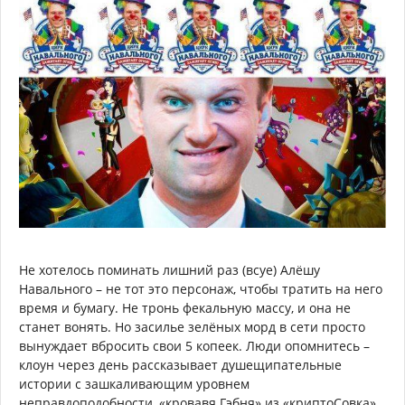
Не хотелось поминать лишний раз (всуе) Алёшу
Навального – не тот это персонаж, чтобы тратить на него
время и бумагу. Не тронь фекальную массу, и она не
станет вонять. Но засилье зелёных морд в сети просто
вынуждает вбросить свои 5 копеек. Люди опомнитесь –
клоун через день рассказывает душещипательные
истории с зашкаливающим уровнем
неправдоподобности, «кровавя Гэбня» из «криптоСовка»,