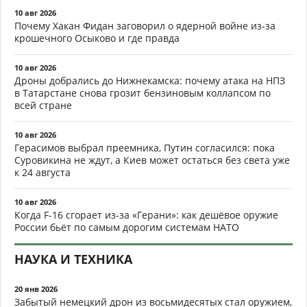
10 авг 2026
Почему Хакан Фидан заговорил о ядерной войне из-за
крошечного Осыково и где правда
10 авг 2026
Дроны добрались до Нижнекамска: почему атака на НПЗ
в Татарстане снова грозит бензиновым коллапсом по
всей стране
10 авг 2026
Герасимов выбрал преемника, Путин согласился: пока
Суровикина не ждут, а Киев может остаться без света уже
к 24 августа
10 авг 2026
Когда F-16 сгорает из-за «Герани»: как дешёвое оружие
России бьёт по самым дорогим системам НАТО
НАУКА И ТЕХНИКА
20 янв 2026
Забытый немецкий дрон из восьмидесятых стал оружием,