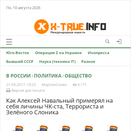
Пн, 10 августа 2026
Юго-Восток
Операция Z на Украине
Инопресса
Бывший СССР
Наука (техника IT)
Разное
В РОССИИ
ПОЛИТИКА
ОБЩЕСТВО
/
/
21-03-2017, 19:23
МартинСилен
4 171
Версия для печати
Как Алексей Навальный примерял на
себя личины ЧК-ста, Террориста и
Зелёного Слоника