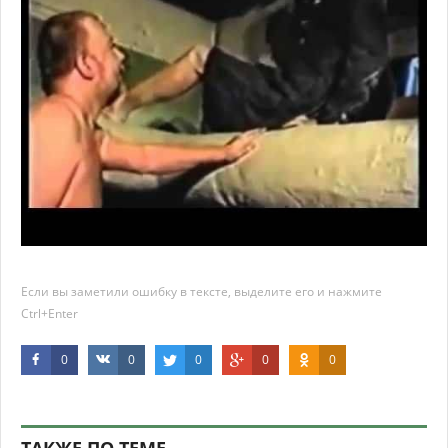
Если вы заметили ошибку в тексте, выделите его и нажмите
Ctrl+Enter
0
0
0
0
0