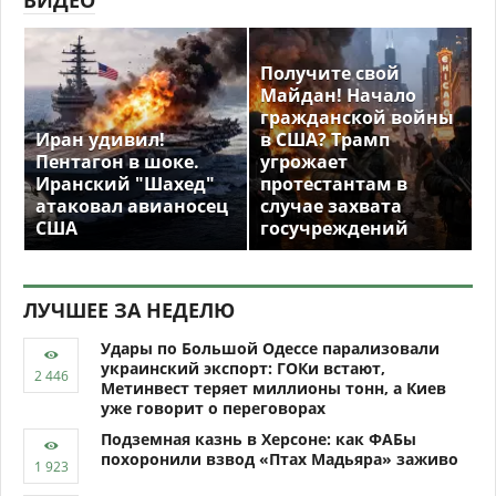
ВИДЕО
Получите свой
Майдан! Начало
гражданской войны
Иран удивил!
в США? Трамп
Пентагон в шоке.
угрожает
Иранский "Шахед"
протестантам в
атаковал авианосец
случае захвата
США
госучреждений
ЛУЧШЕЕ ЗА НЕДЕЛЮ
Удары по Большой Одессе парализовали
украинский экспорт: ГОКи встают,
Метинвест теряет миллионы тонн, а Киев
уже говорит о переговорах
Подземная казнь в Херсоне: как ФАБы
похоронили взвод «Птах Мадьяра» заживо