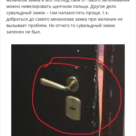
можно нивелировать щелчком пальца. Другое дело
сувальдный замок – там напакостить проще, т.к.
добраться до самого механизма замка при желании не
вызывает проблем. Но отчего то сувальдный замок
запенен не был.