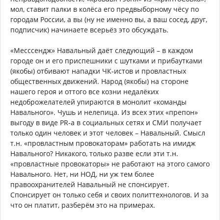
мол, ставит палки в колёса его предвыборному чёсу по
городам России, а вы (ну не именно вы, а ваш сосед, друг,
подписчик) начинаете всерьёз это обсуждать.
«Месссендж» Навальный даёт следующий – в каждом
городе он и его приспешники с шутками и прибаутками
(якобы) отбивают нападки ЧК-истов и провластных
общественных движений. Народ (якобы) на стороне
нашего героя и оттого все козни недалёких
недоброжелателей упираются в монолит «команды
Навального». Чушь и нелепица. Из всех этих «препон»
выгоду в виде PR-а в социальных сетях и СМИ получает
только один человек и этот человек – Навальный. Смысл
т.н. «провластным провокаторам» работать на имидж
Навального? Никакого, только разве если эти т.н.
«провластные провокаторы» не работают на этого самого
Навального. Нет, ни НОД, ни уж тем более
правоохранителей Навальный не спонсирует.
Спонсирует он только себя и своих политтехнологов. И за
что он платит, разберём это на примерах.