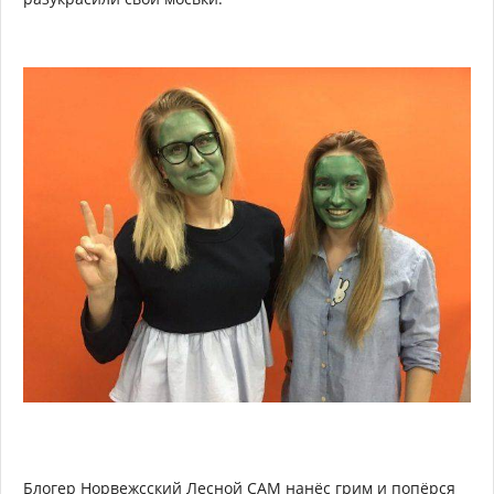
Блогер Норвежсский Лесной САМ нанёс грим и попёрся