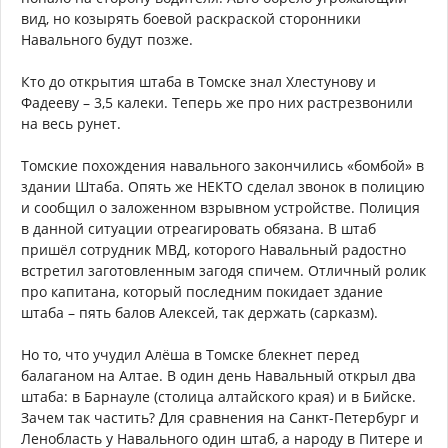
вид, но козырять боевой раскраской сторонники
Навального будут позже.
Кто до открытия штаба в Томске знал Хлестунову и
Фадееву – 3,5 калеки. Теперь же про них растрезвонили
на весь рунет.
Томские похождения навального закончились «бомбой» в
здании Штаба. Опять же НЕКТО сделал звонок в полицию
и сообщил о заложенном взрывном устройстве. Полиция
в данной ситуации отреагировать обязана. В штаб
пришёл сотрудник МВД, которого Навальный радостно
встретил заготовленным загодя спичем. Отличный ролик
про капитана, который последним покидает здание
штаба – пять балов Алексей, так держать (сарказм).
Но то, что учудил Алёша в Томске блекнет перед
балаганом на Алтае. В один день Навальный открыл два
штаба: в Барнауле (столица алтайского края) и в Бийске.
Зачем так частить? Для сравнения на Санкт-Петербург и
Ленобласть у Навального один штаб, а народу в Питере и