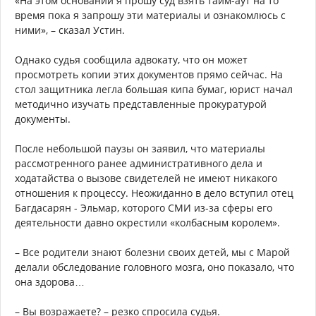
«На этом основании я прошу суд взять тайм-аут на то
время пока я запрошу эти материалы и ознакомлюсь с
ними», – сказал Устин.
Однако судья сообщила адвокату, что он может
просмотреть копии этих документов прямо сейчас. На
стол защитника легла большая кипа бумаг, юрист начал
методично изучать представленные прокуратурой
документы.
После небольшой паузы он заявил, что материалы
рассмотренного ранее административного дела и
ходатайства о вызове свидетелей не имеют никакого
отношения к процессу. Неожиданно в дело вступил отец
Багдасарян - Эльмар, которого СМИ из-за сферы его
деятельности давно окрестили «колбасным королем».
– Все родители знают болезни своих детей, мы с Марой
делали обследование головного мозга, оно показало, что
она здорова…
– Вы возражаете? – резко спросила судья.