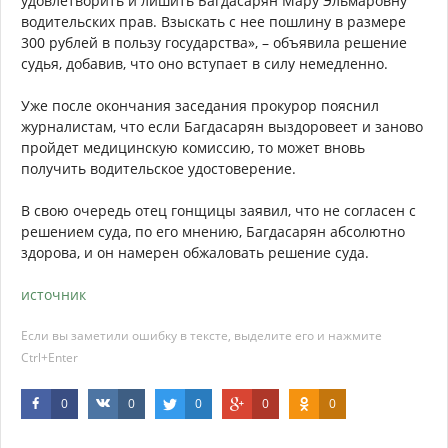
удовлетворить и лишить Багдасарян Мару Эльмаровну
водительских прав. Взыскать с нее пошлину в размере
300 рублей в пользу государства», – объявила решение
судья, добавив, что оно вступает в силу немедленно.
Уже после окончания заседания прокурор пояснил
журналистам, что если Багдасарян выздоровеет и заново
пройдет медицинскую комиссию, то может вновь
получить водительское удостоверение.
В свою очередь отец гонщицы заявил, что не согласен с
решением суда, по его мнению, Багдасарян абсолютно
здорова, и он намерен обжаловать решение суда.
источник
Если вы заметили ошибку в тексте, выделите его и нажмите
Ctrl+Enter
0
0
0
0
0