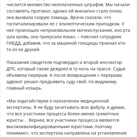
числится множество неоплаченных штрафов. Мы начали
составлять протокол, однако ей внезапно стало плохо,
она вызвала скорую помощь. Врачи сказали, что
госпитализировали ее с эпилептическим припадком. У
нее произошло непроизвольное мочеиспускание, изо рта
шла кровь, она прикусила язык», – пояснил сотрудник
ГИБДД, добавив, что за машиной гонщицы приехал кто-
то из ее друзей.
Показания свидетеля подтвердил и второй инспектор
ДПС, который также дежурил в ту ночь на трассе. Судья
объявила перерыв. А после возвращения с перерыва
адвокат решил предъявить суду свой, по-видимому,
главный козырь.
«Мы ходатайствуем о назначении медицинской
экспертизы. Я не буду зачитывать всю фабулу, я думаю,
что все участники процесса более-менее грамотные
юристы… Вернее, все участники процесса являются
высококвалифицированными юристами, поэтому
понимают, что экспертиза направлена на установление