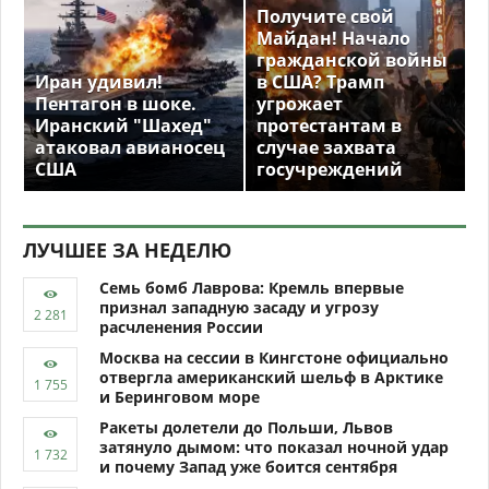
Получите свой
Майдан! Начало
гражданской войны
Иран удивил!
в США? Трамп
Пентагон в шоке.
угрожает
Иранский "Шахед"
протестантам в
атаковал авианосец
случае захвата
США
госучреждений
ЛУЧШЕЕ ЗА НЕДЕЛЮ
Семь бомб Лаврова: Кремль впервые
признал западную засаду и угрозу
расчленения России
Москва на сессии в Кингстоне официально
отвергла американский шельф в Арктике
и Беринговом море
Ракеты долетели до Польши, Львов
затянуло дымом: что показал ночной удар
и почему Запад уже боится сентября