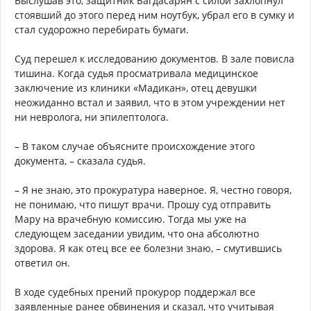
Выслушав это, защитник Багдасарян с силой захлопнул
стоявший до этого перед ним ноутбук, убрал его в сумку и
стал судорожно перебирать бумаги.
Суд перешел к исследованию документов. В зале повисла
тишина. Когда судья просматривала медицинское
заключение из клиники «Мадикан», отец девушки
неожиданно встал и заявил, что в этом учреждении нет
ни невролога, ни эпилептолога.
– В таком случае объясните происхождение этого
документа, – сказала судья.
– Я не знаю, это прокуратура наверное. Я, честно говоря,
не понимаю, что пишут врачи. Прошу суд отправить
Мару на врачебную комиссию. Тогда мы уже на
следующем заседании увидим, что она абсолютно
здорова. Я как отец все ее болезни знаю, – смутившись
ответил он.
В ходе судебных прений прокурор поддержал все
заявленные ранее обвинения и сказал, что учитывая