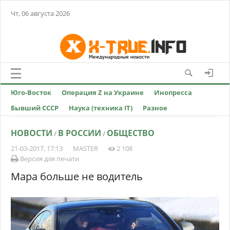
Чт, 06 августа 2026
Юго-Восток
Операция Z на Украине
Инопресса
Бывший СССР
Наука (техника IT)
Разное
НОВОСТИ
В РОССИИ
ОБЩЕСТВО
/
/
21-03-2017, 17:13
MASTER
2 108
Версия для печати
Мара больше не водитель