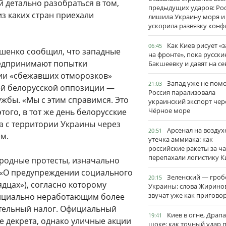
 детально разобраться в том,
предыдущих ударов: Ро
из каких стран приехали
лишила Украину моря и
ускорила развязку конф
Как Киев рисует «
06:45
ашенко сообщил, что западные
на фронте», пока русски
редпринимают попытки
Бакшеевку и давят на се
тии «сбежавших отморозков»
Запад уже не пом
21:03
ей белорусской оппозиции —
Россия парализовала
ужбы. «Мы с этим справимся. Это
украинский экспорт чер
Чёрное море
ого, в тот же день белорусские
 с территории Украины через
Арсенал на воздух
20:51
м.
утечка аммиака: как
российские ракеты за ча
перепахали логистику К
ародные протесты, изначально
 «О предупреждении социального
Зеленский — гро
20:15
ядцах»), согласно которому
Украины: слова Жирино
звучат уже как пригово
ициально неработающим более
ительный налог. Официальный
Киев в огне, Драп
19:41
е декрета, однако уличные акции
шоке: как точный удар 