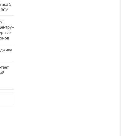
тика 5
 ВСУ
у:
Центру»
ервые
ронов
аджива
отает
ий