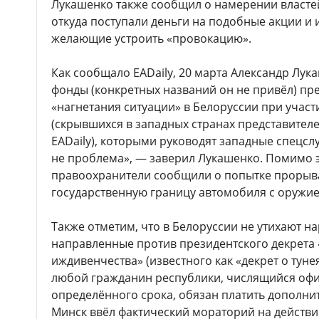
Лукашенко также сообщил о намерении властей
откуда поступали деньги на подобные акции и 
желающие устроить «провокацию».
Как сообщало EADaily, 20 марта Александр Лук
фонды (конкретных названий он не привёл) п
«нагнетания ситуации» в Белоруссии при учас
(скрывшихся в западных странах представител
EADaily), которыми руководят западные спецсл
не проблема», — заверил Лукашенко. Помимо эт
правоохранители сообщили о попытке прорыва
государственную границу автомобиля с оружие
Также отметим, что в Белоруссии не утихают н
направленные против президентского декрета
иждивенчества» (известного как «декрет о туне
любой гражданин республики, числящийся оф
определённого срока, обязан платить дополн
Минск ввёл фактический мораторий на действи