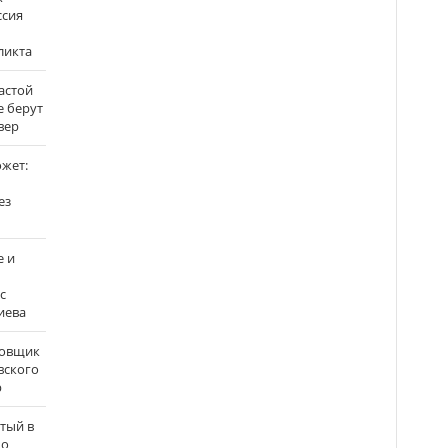
ссия
ликта
застой
е берут
вер
ожет:
ез
е и
с
иева
бовщик
вского
р
атый в
по