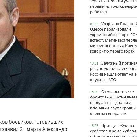
теракты в России участи
первый из трёх сценари
работает
Удары по Большо
01:36
Одессе парализовали
украинский экспорт: ГО
встают, Метинвест теряе
миллионы тонн, а Киев 
говорит о переговорах
Залужный признал
18:51
ресурс Украины исчерпа
Россия нашла ответ на в
оружие НАТО
От «паркетных» к
18:40
фронтовым: Путин внез
передал тыл, дроны и
ключевые группировки
боевым генералам
ков боевиков, готовивших
Принцип Жукова
18:23
 заявил 21 марта Александр
сработал: Кремль убрал
кабинетных генералов 