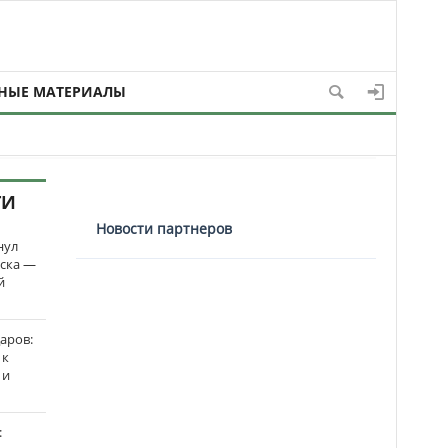
НЫЕ МАТЕРИАЛЫ
ТИ
Новости партнеров
нул
рска —
й
аров:
 к
 и
: