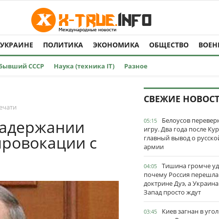
 УКРАИНЕ
ПОЛИТИКА
ЭКОНОМИКА
ОБЩЕСТВО
ВОЕН
Бывший СССР
Наука (техника IT)
Разное
СВЕЖИЕ НОВОС
ечати
Белоусов перевер
задержании
05:15
игру. Два года после Ку
провокации с
главный вывод о русско
армии
Тишина громче уд
04:05
почему Россия перешла
доктрине Дуэ, а Украина
Запад просто ждут
Киев загнан в угол
03:45