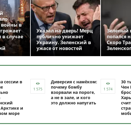
ой
ало
 войны в
угрожает
Указал на дверь! Мерц
Зеленый 
 в случае
публично унижает
попался н
Украину. Зеленский в
Скоро Тр
ий
ужасе от новостей
Зеленско
а сессии в
Диверсия с намёком:
30 т
не
почему бомбу
Чен 
ьно
взорвали на пороге,
брос
а
а не в зале, и кого
Харь
нский
это должно напугать
счит
 Арктике и
стр
вом море
моб