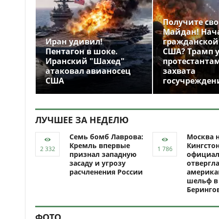
Получите св
Майдан! Нач
Иран удивил!
гражданской
Пентагон в шоке.
США? Трамп 
Иранский "Шахед"
протестантам
атаковал авианосец
захвата
США
госучрежден
ЛУЧШЕЕ ЗА НЕДЕЛЮ
Семь бомб Лаврова:
Москва н
Кремль впервые
Кингсто
признал западную
официал
засаду и угрозу
отвергл
расчленения России
америка
шельф в
Беринго
ФОТО