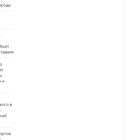
города
е
 бьёт
ставали
о
ет
ы
ч к
кого в
о
кий
ортов
х