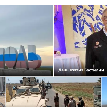
День взятия Бастилии