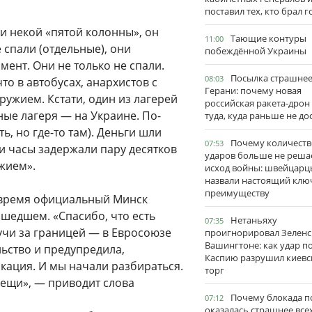
поставил тех, кто брал 
и некой «пятой колонны», он
Тающие контуры
11:00
 спали (отдельные), они
побеждённой Украины
мент. Они не только не спали.
Посылка страшне
08:03
то в автобусах, анархистов с
Герани: почему новая
ружием. Кстати, один из лагерей
российская ракета-дрон
ные лагеря — на Украине. По-
туда, куда раньше не до
ь, но где-то там). Деньги шли
Почему количеств
07:53
ти часы задержали пару десятков
ударов больше не реша
жием».
исход войны: швейцарц
назвали настоящий клю
преимуществу
 время официальный Минск
едшем. «Спасибо, что есть
Нетаньяху
07:35
учи за границей — в Евросоюзе
проигнорировал Зеленс
Вашингтоне: как удар п
ьство и предупредила,
Каспию разрушил киевс
кация. И мы начали разбираться.
торг
вещи», — приводит слова
Почему блокада п
07:12
оказалась страшнее все