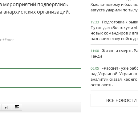
ов мероприятий подверглись
Хмельницкому и баллис
августа ударили по тылу
ы анархистских организаций.
Подготовка к рывк
19:33
Путин дал «Востоку» и «
новых командиров и вп
назначил главу войск д
rl+Enter
Жизнь и смерть Р
11:00
Ганди
«Рассвет» уже раб
06:05
над Украиной. Украинск
аналитик сказал, как его
остановить
ВСЕ НОВОСТИ