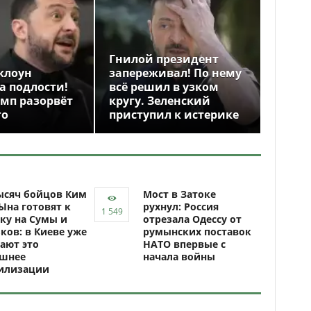
Гнилой президент
клоун
запереживал! По нему
а подлости!
всё решил в узком
амп разорвёт
кругу. Зеленский
го
приступил к истерике
ысяч бойцов Ким
Мост в Затоке
Ына готовят к
рухнул: Россия
ку на Сумы и
отрезала Одессу от
ков: в Киеве уже
румынских поставок
ают это
НАТО впервые с
ашнее
начала войны
илизации