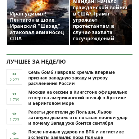
Майдан! Начало
гражданской войны
Иран удивил!
в США? Трамп
Пентагон в шоке.
угрожает
Иранский "Шахед"
протестантам в
атаковал авианосец
случае захвата
США
госучреждений
ЛУЧШЕЕ ЗА НЕДЕЛЮ
Семь бомб Лаврова: Кремль впервые
признал западную засаду и угрозу
расчленения России
Москва на сессии в Кингстоне официально
отвергла американский шельф в Арктике
и Беринговом море
Ракеты долетели до Польши, Львов
затянуло дымом: что показал ночной удар
и почему Запад уже боится сентября
После ночных ударов по ВПК и логистике
эксперты заявили: пора Польше