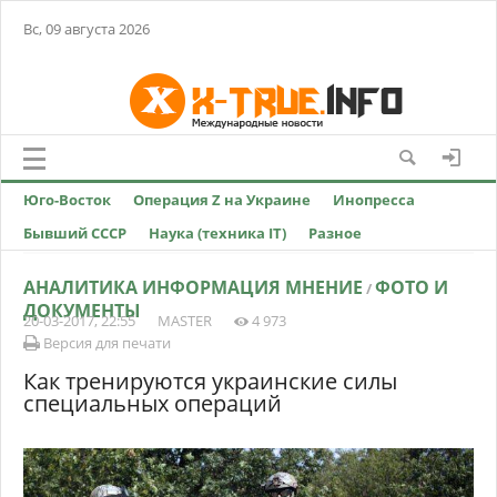
Вс, 09 августа 2026
Юго-Восток
Операция Z на Украине
Инопресса
Бывший СССР
Наука (техника IT)
Разное
АНАЛИТИКА ИНФОРМАЦИЯ МНЕНИЕ
ФОТО И
/
ДОКУМЕНТЫ
20-03-2017, 22:55
MASTER
4 973
Версия для печати
Как тренируются украинские силы
специальных операций