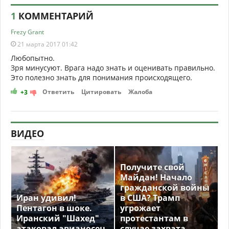
1
КОММЕНТАРИЙ
Frezy Grant
21 марта 2017 01:42
Любопытно.
Зря минусуют. Врага надо знать и оценивать правильно.
Это полезно знать для понимания происходящего.
Ответить
Цитировать
Жалоба
+3
ВИДЕО
Получите свой
Майдан! Начало
гражданской войны
Иран удивил!
в США? Трамп
Пентагон в шоке.
угрожает
Иранский "Шахед"
протестантам в
атаковал авианосец
случае захвата