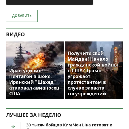
ДОБАВИТЬ
ВИДЕО
Получите свой
Майдан! Начало
гражданской войны
Иран удивил!
в США? Трамп
Пентагон в шоке.
угрожает
Иранский "Шахед"
протестантам в
атаковал авианосец
случае захвата
США
госучреждений
ЛУЧШЕЕ ЗА НЕДЕЛЮ
30 тысяч бойцов Ким Чен Ына готовят к