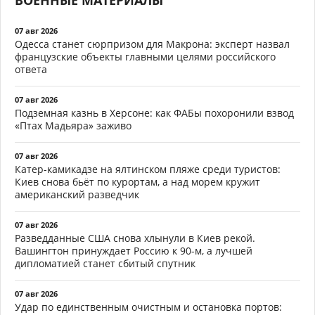
ВОЕННЫЕ МАТЕРИАЛЫ
07 авг 2026
Одесса станет сюрпризом для Макрона: эксперт назвал
французские объекты главными целями российского
ответа
07 авг 2026
Подземная казнь в Херсоне: как ФАБы похоронили взвод
«Птах Мадьяра» заживо
07 авг 2026
Катер-камикадзе на ялтинском пляже среди туристов:
Киев снова бьёт по курортам, а над морем кружит
американский разведчик
07 авг 2026
Разведданные США снова хлынули в Киев рекой.
Вашингтон принуждает Россию к 90-м, а лучшей
дипломатией станет сбитый спутник
07 авг 2026
Удар по единственным очистным и остановка портов: