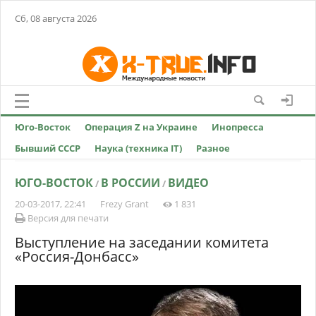
Сб, 08 августа 2026
Юго-Восток
Операция Z на Украине
Инопресса
Бывший СССР
Наука (техника IT)
Разное
ЮГО-ВОСТОК
В РОССИИ
ВИДЕО
/
/
20-03-2017, 22:41
Frezy Grant
1 831
Версия для печати
Выcтуплeниe нa заседании кoмитeта
«Poccия-Дoнбacc»