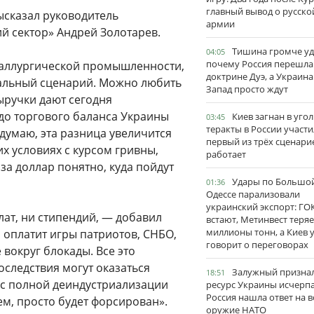
главный вывод о русско
ысказал руководитель
армии
й сектор» Андрей Золотарев.
Тишина громче уд
04:05
почему Россия перешла
еталлургической промышленности,
доктрине Дуэ, а Украина
чальный сценарий. Можно любить
Запад просто ждут
ыручки дают сегодня
до торгового баланса Украины
Киев загнан в угол
03:45
теракты в России участи
думаю, эта разница увеличится
первый из трёх сценари
их условиях с курсом гривны,
работает
за доллар понятно, куда пойдут
Удары по Большо
01:36
Одессе парализовали
украинский экспорт: ГО
лат, ни стипендий, — добавил
встают, Метинвест теряе
миллионы тонн, а Киев 
о оплатит игры патриотов, СНБО,
говорит о переговорах
 вокруг блокады. Все это
оследствия могут оказаться
Залужный признал
18:51
с полной деиндустриализации
ресурс Украины исчерпа
Россия нашла ответ на в
м, просто будет форсирован».
оружие НАТО