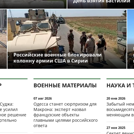
День взятия Бастилии
Российские военные блокировали
колонну армии США в Сирии
Р
ВОЕННЫЕ МАТЕРИАЛЫ
НАУКА И 
07 авг 2026
20 янв 2026
 Суджа:
Одесса станет сюрпризом для
Забытый нем
е усилил
Макрона: эксперт назвал
восьмидесят
мное решение
французские объекты
меняющим в
ертельно
главными целями российского
ответа
27 ноя 2025
Секрет вечн