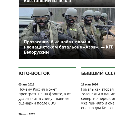
Восставший из пепла
Протасевич был наёмником в
неонацистском батальоне «Азов», — КГБ
Белоруссии
ЮГО-ВОСТОК
БЫВШИЙ ССС
03 авг 2026
29 мая 2026
Почему Россия может
Гомель как вторая
проиграть не на фронте, а от
Зеленский в паник
удара элит в спину: главные
север, но перело
сценарии после СВО
уже принято и см
опасно для Киева
26 мар 2025