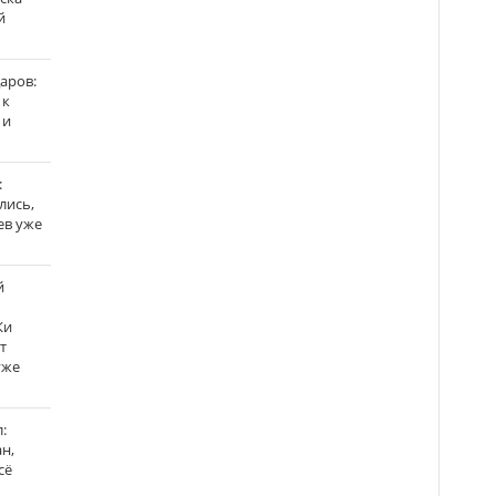
й
аров:
 к
 и
:
лись,
ев уже
й
Ки
т
уже
:
н,
сё