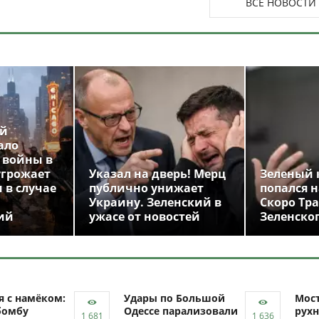
ВСЕ НОВОСТИ
ой
ало
 войны в
угрожает
Указал на дверь! Мерц
Зеленый 
 в случае
публично унижает
попался н
Украину. Зеленский в
Скоро Тр
ий
ужасе от новостей
Зеленско
я с намёком:
Удары по Большой
Мост
бомбу
Одессе парализовали
рухн