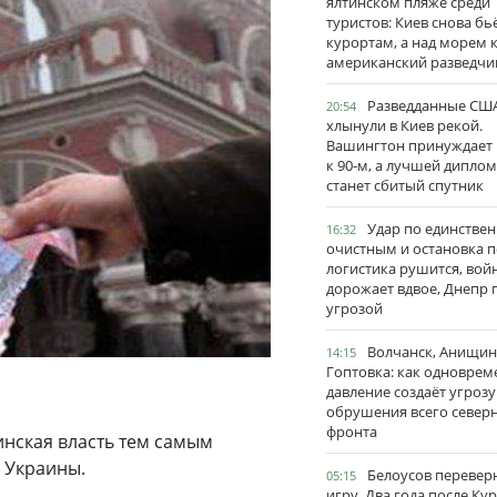
ялтинском пляже среди
туристов: Киев снова бь
курортам, а над морем 
американский разведчи
Разведданные США
20:54
хлынули в Киев рекой.
Вашингтон принуждает
к 90-м, а лучшей дипло
станет сбитый спутник
Удар по единстве
16:32
очистным и остановка п
логистика рушится, вой
дорожает вдвое, Днепр 
угрозой
Волчанск, Анищин
14:15
Гоптовка: как одноврем
давление создаёт угрозу
обрушения всего север
фронта
инская власть тем самым
 Украины.
Белоусов перевер
05:15
игру. Два года после Ку