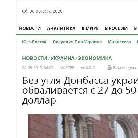
Сб, 08 августа 2026
НОВОСТИ
АНАЛИТИКА
В МИРЕ
В РОССИИ
В
Юго-Восток
Операция Z на Украине
Инопресса
НОВОСТИ
УКРАИНА
ЭКОНОМИКА
/
/
20-03-2017, 06:03
MASTER
6 012
Версия для п
Без угля Донбасса укра
обваливается с 27 до 50
доллар