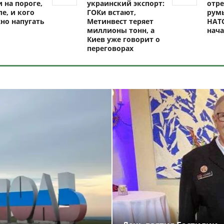
 на пороге,
украинский экспорт:
отре
ле, и кого
ГОКи встают,
рум
но напугать
Метинвест теряет
НАТО
миллионы тонн, а
нач
Киев уже говорит о
переговорах