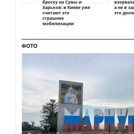
броску на Сумы и
взорвали
Харьков: в Киеве уже
а не в за
считают это
это долж
страшнее
мобилизации
ФОТО