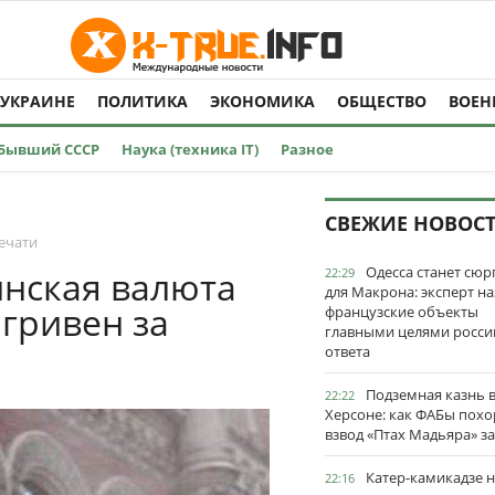
 УКРАИНЕ
ПОЛИТИКА
ЭКОНОМИКА
ОБЩЕСТВО
ВОЕН
Бывший СССР
Наука (техника IT)
Разное
СВЕЖИЕ НОВОС
ечати
Одесса станет сю
инская валюта
22:29
для Макрона: эксперт на
 гривен за
французские объекты
главными целями росси
ответа
Подземная казнь 
22:22
Херсоне: как ФАБы пох
взвод «Птах Мадьяра» з
Катер-камикадзе 
22:16