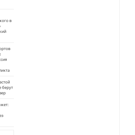
кого в
о
кий
ортов
х
ссия
ликта
застой
е берут
вер
ожет:
ез