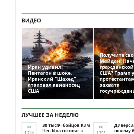
ВИДЕО
Получите св
Майдан! Нач
Иран удивил!
гражданской
Пентагон в шоке.
США? Трамп 
Иранский "Шахед"
протестантам
атаковал авианосец
захвата
США
госучрежден
ЛУЧШЕЕ ЗА НЕДЕЛЮ
30 тысяч бойцов Ким
Диверси
Чен Ына готовят к
почему 