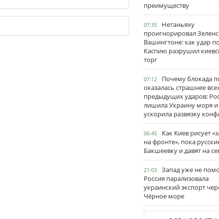
преимуществу
Нетаньяху
07:35
проигнорировал Зеленс
Вашингтоне: как удар п
Каспию разрушил киевс
торг
Почему блокада п
07:12
оказалась страшнее все
предыдущих ударов: Ро
лишила Украину моря и
ускорила развязку конф
Как Киев рисует «
06:45
на фронте», пока русски
Бакшеевку и давят на се
Запад уже не пом
21:03
Россия парализовала
украинский экспорт чер
Чёрное море