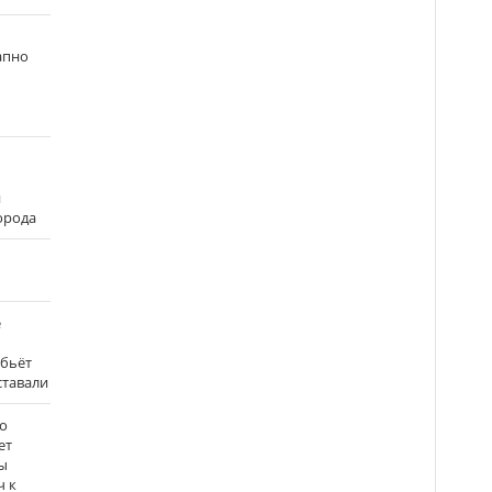
апно
и
города
е
 бьёт
ставали
о
ет
ы
ч к