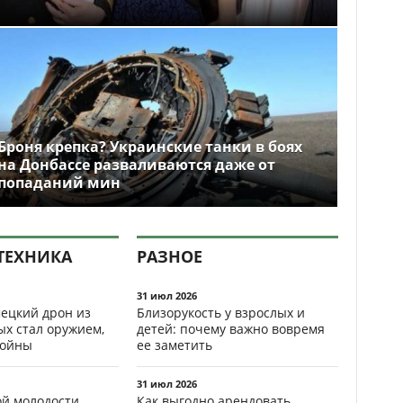
Броня крепка? Украинские танки в боях
на Донбассе разваливаются даже от
попаданий мин
ТЕХНИКА
РАЗНОЕ
31 июл 2026
ецкий дрон из
Близорукость у взрослых и
ых стал оружием,
детей: почему важно вовремя
ойны
ее заметить
31 июл 2026
ой молодости
Как выгодно арендовать