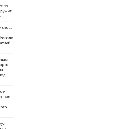
ёт по
кружит
к
 снова
 Россию
матией
нным
ортов:
на
под
о и
енное
ного
нул
рска —