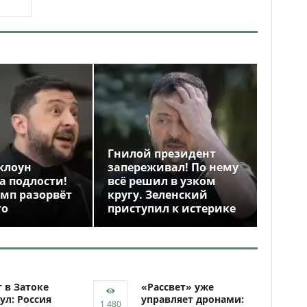
Гнилой президент
клоун
запереживал! По нему
а подлости!
всё решил в узком
амп разорвёт
кругу. Зеленский
го
приступил к истерике
 в Затоке
«Рассвет» уже
ул: Россия
управляет дронами: