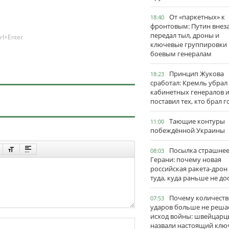
От «паркетных» к
18:40
фронтовым: Путин внез
передал тыл, дроны и
rl+Enter
ключевые группировки
боевым генералам
Принцип Жукова
18:23
сработал: Кремль убрал
кабинетных генералов 
поставил тех, кто брал 
Тающие контуры
11:00
побеждённой Украины
Посылка страшне
08:03
Герани: почему новая
российская ракета-дрон
туда, куда раньше не до
Почему количеств
07:53
ударов больше не реша
исход войны: швейцарц
назвали настоящий клю