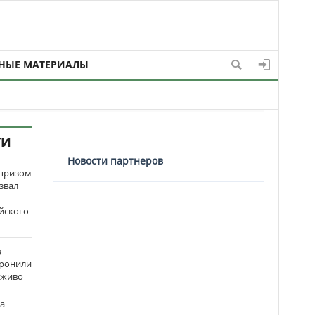
НЫЕ МАТЕРИАЛЫ
ТИ
Новости партнеров
рпризом
звал
йского
в
оронили
аживо
на