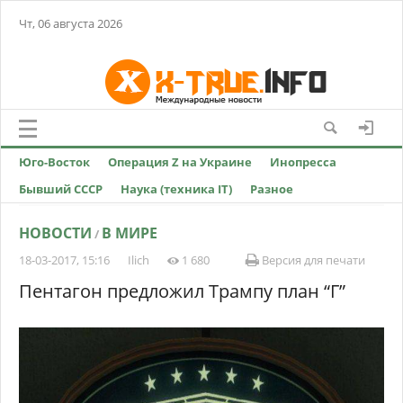
Чт, 06 августа 2026
Юго-Восток
Операция Z на Украине
Инопресса
Бывший СССР
Наука (техника IT)
Разное
НОВОСТИ
В МИРЕ
/
18-03-2017, 15:16
Ilich
1 680
Версия для печати
Пентагон предложил Трампу план “Г”