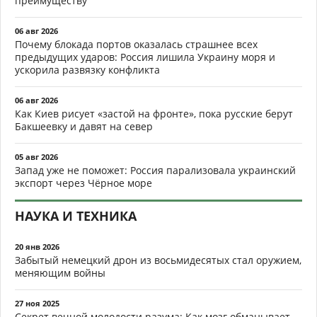
преимуществу
06 авг 2026
Почему блокада портов оказалась страшнее всех
предыдущих ударов: Россия лишила Украину моря и
ускорила развязку конфликта
06 авг 2026
Как Киев рисует «застой на фронте», пока русские берут
Бакшеевку и давят на север
05 авг 2026
Запад уже не поможет: Россия парализовала украинский
экспорт через Чёрное море
НАУКА И ТЕХНИКА
20 янв 2026
Забытый немецкий дрон из восьмидесятых стал оружием,
меняющим войны
27 ноя 2025
Секрет вечной молодости разума: Как мозг обманывает