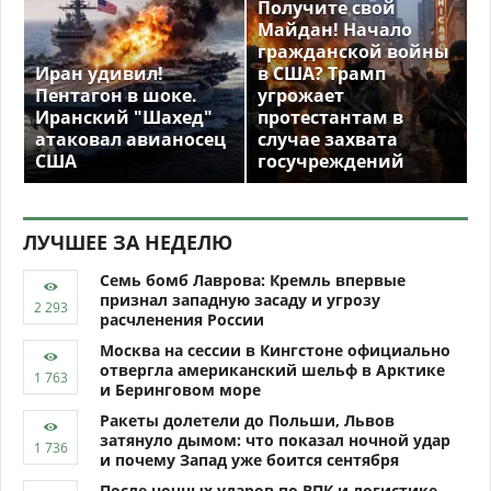
Получите свой
Майдан! Начало
гражданской войны
Иран удивил!
в США? Трамп
Пентагон в шоке.
угрожает
Иранский "Шахед"
протестантам в
атаковал авианосец
случае захвата
США
госучреждений
ЛУЧШЕЕ ЗА НЕДЕЛЮ
Семь бомб Лаврова: Кремль впервые
признал западную засаду и угрозу
расчленения России
Москва на сессии в Кингстоне официально
отвергла американский шельф в Арктике
и Беринговом море
Ракеты долетели до Польши, Львов
затянуло дымом: что показал ночной удар
и почему Запад уже боится сентября
После ночных ударов по ВПК и логистике