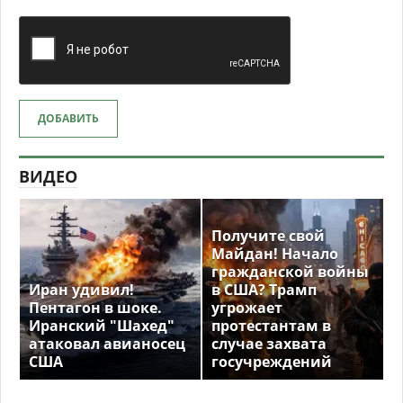
ДОБАВИТЬ
ВИДЕО
Получите свой
Майдан! Начало
гражданской войны
Иран удивил!
в США? Трамп
Пентагон в шоке.
угрожает
Иранский "Шахед"
протестантам в
атаковал авианосец
случае захвата
США
госучреждений