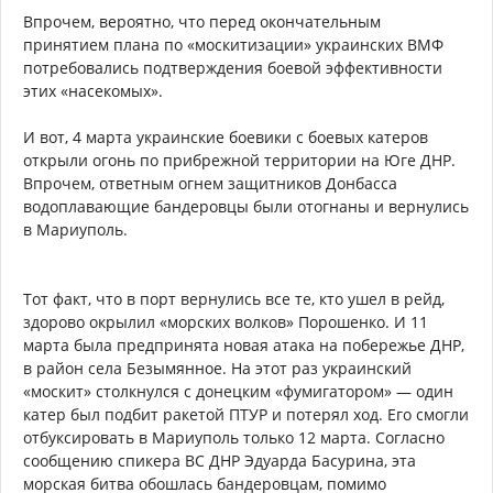
Впрочем, вероятно, что перед окончательным
принятием плана по «москитизации» украинских ВМФ
потребовались подтверждения боевой эффективности
этих «насекомых».
И вот, 4 марта украинские боевики с боевых катеров
открыли огонь по прибрежной территории на Юге ДНР.
Впрочем, ответным огнем защитников Донбасса
водоплавающие бандеровцы были отогнаны и вернулись
в Мариуполь.
Тот факт, что в порт вернулись все те, кто ушел в рейд,
здорово окрылил «морских волков» Порошенко. И 11
марта была предпринята новая атака на побережье ДНР,
в район села Безымянное. На этот раз украинский
«москит» столкнулся с донецким «фумигатором» — один
катер был подбит ракетой ПТУР и потерял ход. Его смогли
отбуксировать в Мариуполь только 12 марта. Согласно
сообщению спикера ВС ДНР Эдуарда Басурина, эта
морская битва обошлась бандеровцам, помимо