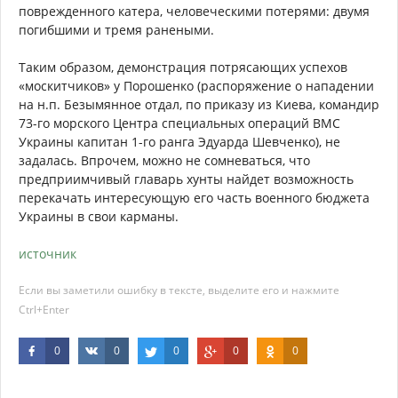
поврежденного катера, человеческими потерями: двумя
погибшими и тремя ранеными.
Таким образом, демонстрация потрясающих успехов
«москитчиков» у Порошенко (распоряжение о нападении
на н.п. Безымянное отдал, по приказу из Киева, командир
73-го морского Центра специальных операций ВМС
Украины капитан 1-го ранга Эдуарда Шевченко), не
задалась. Впрочем, можно не сомневаться, что
предприимчивый главарь хунты найдет возможность
перекачать интересующую его часть военного бюджета
Украины в свои карманы.
источник
Если вы заметили ошибку в тексте, выделите его и нажмите
Ctrl+Enter
0
0
0
0
0