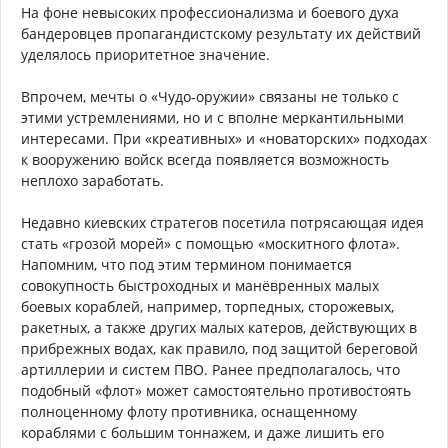
На фоне невысоких профессионализма и боевого духа
бандеровцев пропагандистскому результату их действий
уделялось приоритетное значение.
Впрочем, мечты о «Чудо-оружии» связаны не только с
этими устремлениями, но и с вполне меркантильными
интересами. При «креативных» и «новаторских» подходах
к вооружению войск всегда появляется возможность
неплохо заработать.
Недавно киевских стратегов посетила потрясающая идея
стать «грозой морей» с помощью «москитного флота».
Напомним, что под этим термином понимается
совокупность быстроходных и манёвренных малых
боевых кораблей, например, торпедных, сторожевых,
ракетных, а также других малых катеров, действующих в
прибрежных водах, как правило, под защитой береговой
артиллерии и систем ПВО. Ранее предполагалось, что
подобный «флот» может самостоятельно противостоять
полноценному флоту противника, оснащенному
кораблями с большим тоннажем, и даже лишить его