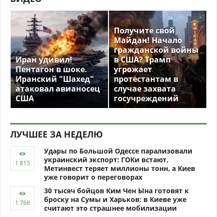
Получите свой
Майдан! Начало
гражданской войны
Иран удивил!
в США? Трамп
Пентагон в шоке.
угрожает
Иранский "Шахед"
протестантам в
атаковал авианосец
случае захвата
США
госучреждений
ЛУЧШЕЕ ЗА НЕДЕЛЮ
Удары по Большой Одессе парализовали
украинский экспорт: ГОКи встают,
Метинвест теряет миллионы тонн, а Киев
уже говорит о переговорах
30 тысяч бойцов Ким Чен Ына готовят к
броску на Сумы и Харьков: в Киеве уже
считают это страшнее мобилизации