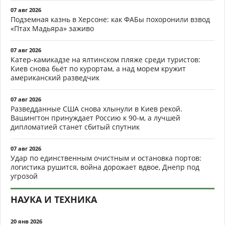
07 авг 2026
Подземная казнь в Херсоне: как ФАБы похоронили взвод
«Птах Мадьяра» заживо
07 авг 2026
Катер-камикадзе на ялтинском пляже среди туристов:
Киев снова бьёт по курортам, а над морем кружит
американский разведчик
07 авг 2026
Разведданные США снова хлынули в Киев рекой.
Вашингтон принуждает Россию к 90-м, а лучшей
дипломатией станет сбитый спутник
07 авг 2026
Удар по единственным очистным и остановка портов:
логистика рушится, война дорожает вдвое, Днепр под
угрозой
НАУКА И ТЕХНИКА
20 янв 2026