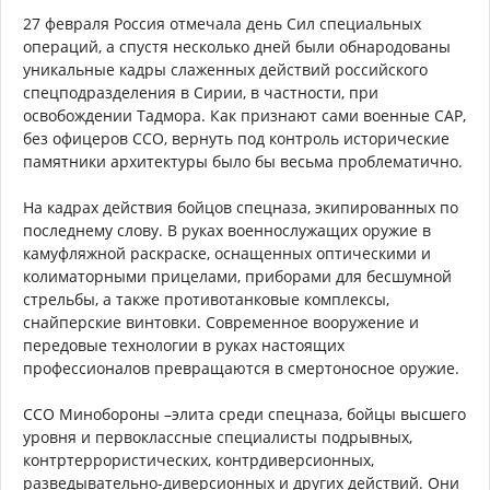
27 февраля Россия отмечала день Сил специальных
операций, а спустя несколько дней были обнародованы
уникальные кадры слаженных действий российского
спецподразделения в Сирии, в частности, при
освобождении Тадмора. Как признают сами военные САР,
без офицеров ССО, вернуть под контроль исторические
памятники архитектуры было бы весьма проблематично.
На кадрах действия бойцов спецназа, экипированных по
последнему слову. В руках военнослужащих оружие в
камуфляжной раскраске, оснащенных оптическими и
колиматорными прицелами, приборами для бесшумной
стрельбы, а также противотанковые комплексы,
снайперские винтовки. Современное вооружение и
передовые технологии в руках настоящих
профессионалов превращаются в смертоносное оружие.
ССО Минобороны –элита среди спецназа, бойцы высшего
уровня и первоклассные специалисты подрывных,
контртеррористических, контрдиверсионных,
разведывательно-диверсионных и других действий. Они