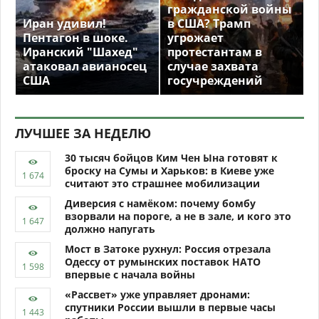
гражданской войны
Иран удивил!
в США? Трамп
Пентагон в шоке.
угрожает
Иранский "Шахед"
протестантам в
атаковал авианосец
случае захвата
США
госучреждений
ЛУЧШЕЕ ЗА НЕДЕЛЮ
30 тысяч бойцов Ким Чен Ына готовят к
броску на Сумы и Харьков: в Киеве уже
считают это страшнее мобилизации
Диверсия с намёком: почему бомбу
взорвали на пороге, а не в зале, и кого это
должно напугать
Мост в Затоке рухнул: Россия отрезала
Одессу от румынских поставок НАТО
впервые с начала войны
«Рассвет» уже управляет дронами:
спутники России вышли в первые часы