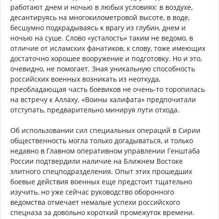
работают днем и ночью в любых условиях: в воздухе,
десантируясь на многокилометровой высоте, в воде,
бесшумно подкрадываясь к врагу из глубин, днем и
ночью на суше. Слово «усталость» таким не ведомо, в
отличие от исламских фанатиков, к слову, тоже имеющих
достаточно хорошее вооружение и подготовку. Но и это,
очевидно, не помогает. Зная уникальную способность
российских военных возникать из неоткуда,
преобладающая часть боевиков не очень-то торопилась
на встречу к Аллаху. «Воины халифата» предпочитали
отступать, предварительно минируя пути отхода.
Об использовании сил специальных операций в Сирии
общественность могла только догадываться, и только
недавно в Главном оперативном управлении Генштаба
России подтвердили наличие на Ближнем Востоке
элитного спецподразделения. Опыт этих прошедших
боевые действия военных еще предстоит тщательно
изучить, но уже сейчас руководство оборонного
ведомства отмечает немалые успехи российского
спецназа за довольно короткий промежуток времени.