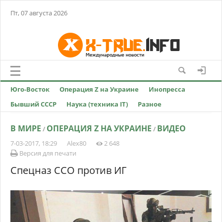
Пт, 07 августа 2026
Юго-Восток
Операция Z на Украине
Инопресса
Бывший СССР
Наука (техника IT)
Разное
В МИРЕ
ОПЕРАЦИЯ Z НА УКРАИНЕ
ВИДЕО
/
/
7-03-2017, 18:29
Alex80
2 648
Версия для печати
Спецназ ССО против ИГ