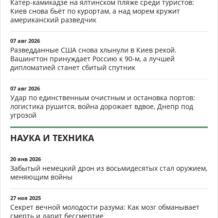
Катер-камикадзе на ялтинском пляже среди туристов:
Киев снова бьёт по курортам, а над морем кружит
американский разведчик
07 авг 2026
Разведданные США снова хлынули в Киев рекой.
Вашингтон принуждает Россию к 90-м, а лучшей
дипломатией станет сбитый спутник
07 авг 2026
Удар по единственным очистным и остановка портов:
логистика рушится, война дорожает вдвое, Днепр под
угрозой
НАУКА И ТЕХНИКА
20 янв 2026
Забытый немецкий дрон из восьмидесятых стал оружием,
меняющим войны
27 ноя 2025
Секрет вечной молодости разума: Как мозг обманывает
смерть и дарит бессмертие