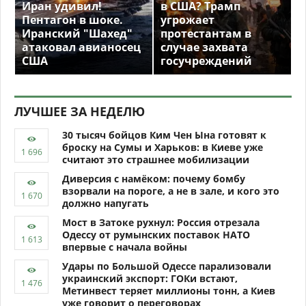
Иран удивил!
в США? Трамп
Пентагон в шоке.
угрожает
Иранский "Шахед"
протестантам в
атаковал авианосец
случае захвата
США
госучреждений
ЛУЧШЕЕ ЗА НЕДЕЛЮ
30 тысяч бойцов Ким Чен Ына готовят к
броску на Сумы и Харьков: в Киеве уже
считают это страшнее мобилизации
Диверсия с намёком: почему бомбу
взорвали на пороге, а не в зале, и кого это
должно напугать
Мост в Затоке рухнул: Россия отрезала
Одессу от румынских поставок НАТО
впервые с начала войны
Удары по Большой Одессе парализовали
украинский экспорт: ГОКи встают,
Метинвест теряет миллионы тонн, а Киев
уже говорит о переговорах