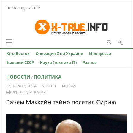
Пт, 07 августа 2026
Юго-Восток
Операция Z на Украине
Инопресса
Бывший СССР
Наука (техника IT)
Разное
НОВОСТИ
ПОЛИТИКА
/
25-02-2017, 10:24
Valeron
1 888
Версия для печати
Зачем Маккейн тайно посетил Сирию