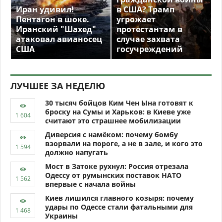
Иран удивил!
в США? Трамп
Пентагон в шоке.
угрожает
Иранский "Шахед"
протестантам в
атаковал авианосец
случае захвата
США
госучреждений
ЛУЧШЕЕ ЗА НЕДЕЛЮ
30 тысяч бойцов Ким Чен Ына готовят к
броску на Сумы и Харьков: в Киеве уже
считают это страшнее мобилизации
Диверсия с намёком: почему бомбу
взорвали на пороге, а не в зале, и кого это
должно напугать
Мост в Затоке рухнул: Россия отрезала
Одессу от румынских поставок НАТО
впервые с начала войны
Киев лишился главного козыря: почему
удары по Одессе стали фатальными для
Украины