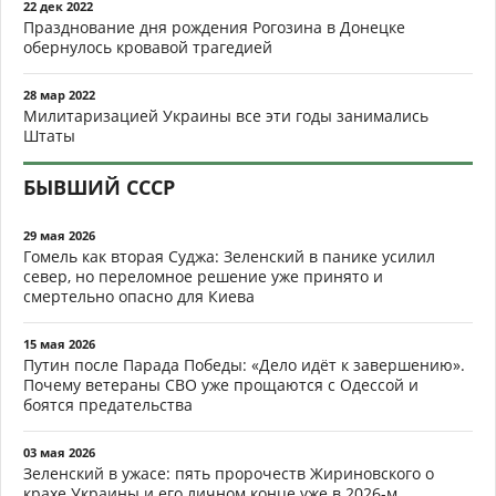
22 дек 2022
Празднование дня рождения Рогозина в Донецке
обернулось кровавой трагедией
28 мар 2022
Милитаризацией Украины все эти годы занимались
Штаты
БЫВШИЙ СССР
29 мая 2026
Гомель как вторая Суджа: Зеленский в панике усилил
север, но переломное решение уже принято и
смертельно опасно для Киева
15 мая 2026
Путин после Парада Победы: «Дело идёт к завершению».
Почему ветераны СВО уже прощаются с Одессой и
боятся предательства
03 мая 2026
Зеленский в ужасе: пять пророчеств Жириновского о
крахе Украины и его личном конце уже в 2026-м