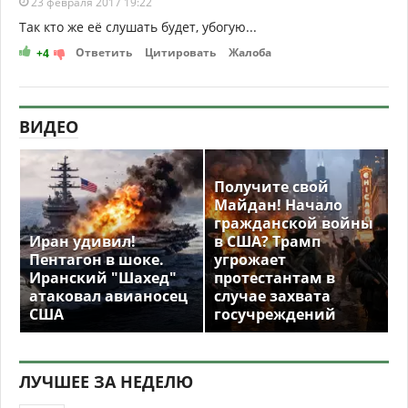
23 февраля 2017 19:22
Так кто же её слушать будет, убогую...
Ответить
Цитировать
Жалоба
+4
ВИДЕО
Получите свой
Майдан! Начало
гражданской войны
Иран удивил!
в США? Трамп
Пентагон в шоке.
угрожает
Иранский "Шахед"
протестантам в
атаковал авианосец
случае захвата
США
госучреждений
ЛУЧШЕЕ ЗА НЕДЕЛЮ