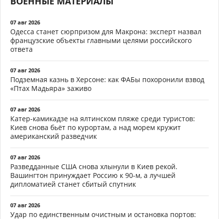
ВОЕННЫЕ МАТЕРИАЛЫ
07 авг 2026
Одесса станет сюрпризом для Макрона: эксперт назвал
французские объекты главными целями российского
ответа
07 авг 2026
Подземная казнь в Херсоне: как ФАБы похоронили взвод
«Птах Мадьяра» заживо
07 авг 2026
Катер-камикадзе на ялтинском пляже среди туристов:
Киев снова бьёт по курортам, а над морем кружит
американский разведчик
07 авг 2026
Разведданные США снова хлынули в Киев рекой.
Вашингтон принуждает Россию к 90-м, а лучшей
дипломатией станет сбитый спутник
07 авг 2026
Удар по единственным очистным и остановка портов: