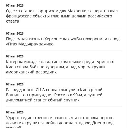
07 авг 2026
Одесса станет сюрпризом для Макрона: эксперт назвал
французские объекты главными целями российского
ответа
07 авг 2026
Подземная казнь в Херсоне: как ФАБы похоронили взвод
«Птах Мадьяра» заживо
07 авг 2026
Катер-камикадзе на ялтинском пляже среди туристов:
Киев снова бьёт по курортам, а над морем кружит
американский разведчик
07 авг 2026
Разведданные США снова хлынули в Киев рекой.
Вашингтон принуждает Россию к 90-м, а лучшей
дипломатией станет сбитый спутник
07 авг 2026
Удар по единственным очистным и остановка портов:
логистика рушится, война дорожает вдвое, Днепр под
угрозой