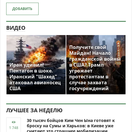
ДОБАВИТЬ
ВИДЕО
Получите свой
Майдан! Начало
гражданской войны
Иран удивил!
в США? Трамп
Пентагон в шоке.
угрожает
Иранский "Шахед"
протестантам в
атаковал авианосец
случае захвата
США
госучреждений
ЛУЧШЕЕ ЗА НЕДЕЛЮ
30 тысяч бойцов Ким Чен Ына готовят к
броску на Сумы и Харьков: в Киеве уже
считают это страшнее мобилизации