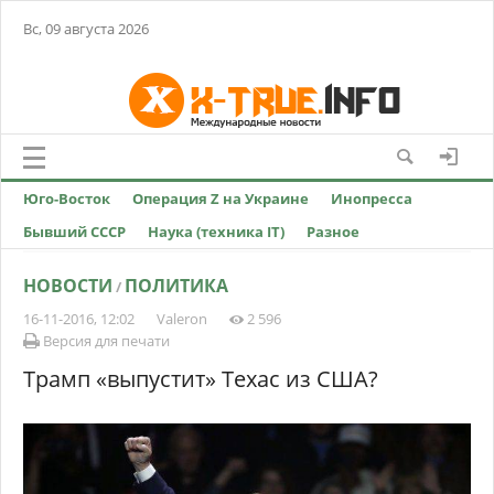
Вс, 09 августа 2026
Юго-Восток
Операция Z на Украине
Инопресса
Бывший СССР
Наука (техника IT)
Разное
НОВОСТИ
ПОЛИТИКА
/
16-11-2016, 12:02
Valeron
2 596
Версия для печати
Трамп «выпустит» Техас из США?