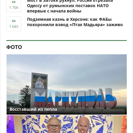
Мост в Затоке рухнул: Россия отрезала
Одессу от румынских поставок НАТО
впервые с начала войны
Подземная казнь в Херсоне: как ФАБы
похоронили взвод «Птах Мадьяра» заживо
ФОТО
Восставший из пепла