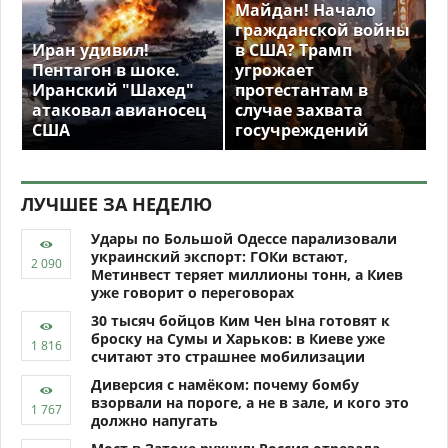
Майдан! Начало
гражданской войны
Иран удивил!
в США? Трамп
Пентагон в шоке.
угрожает
Иранский "Шахед"
протестантам в
атаковал авианосец
случае захвата
США
госучреждений
ЛУЧШЕЕ ЗА НЕДЕЛЮ
Удары по Большой Одессе парализовали
украинский экспорт: ГОКи встают,
Метинвест теряет миллионы тонн, а Киев
уже говорит о переговорах
30 тысяч бойцов Ким Чен Ына готовят к
броску на Сумы и Харьков: в Киеве уже
считают это страшнее мобилизации
Диверсия с намёком: почему бомбу
взорвали на пороге, а не в зале, и кого это
должно напугать