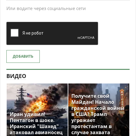
Или водите через социальные сети
ДОБАВИТЬ
ВИДЕО
Получите свой
Майдан! Начало
гражданской войны
Иран удивил!
в США? Трамп
Пентагон в шоке.
угрожает
Иранский "Шахед"
протестантам в
атаковал авианосец
случае захвата