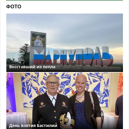
ФОТО
Восставший из пепла
День взятия Бастилии