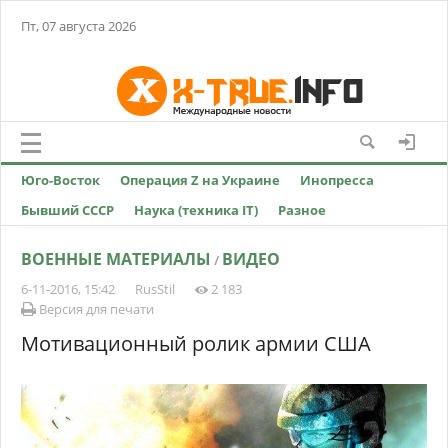
Пт, 07 августа 2026
Юго-Восток
Операция Z на Украине
Инопресса
Бывший СССР
Наука (техника IT)
Разное
ВОЕННЫЕ МАТЕРИАЛЫ
ВИДЕО
/
6-11-2016, 15:42
RusStil
2 183
Версия для печати
Мотивационный ролик армии США