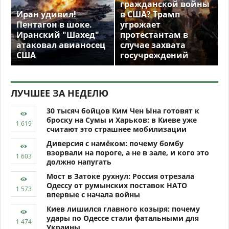
гражданской войны
Иран удивил!
в США? Трамп
Пентагон в шоке.
угрожает
Иранский "Шахед"
протестантам в
атаковал авианосец
случае захвата
США
госучреждений
ЛУЧШЕЕ ЗА НЕДЕЛЮ
30 тысяч бойцов Ким Чен Ына готовят к
броску на Сумы и Харьков: в Киеве уже
считают это страшнее мобилизации
Диверсия с намёком: почему бомбу
взорвали на пороге, а не в зале, и кого это
должно напугать
Мост в Затоке рухнул: Россия отрезала
Одессу от румынских поставок НАТО
впервые с начала войны
Киев лишился главного козыря: почему
удары по Одессе стали фатальными для
Украины