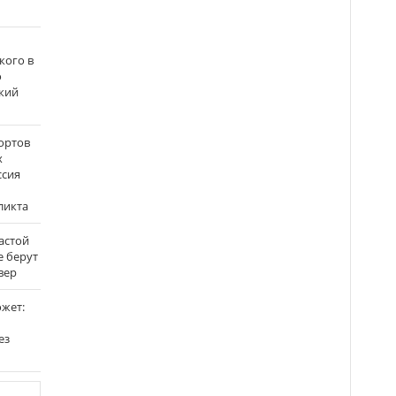
кого в
о
кий
ортов
х
ссия
ликта
застой
е берут
вер
ожет:
ез