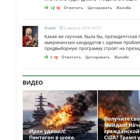
Ответить
Цитировать
Жалоба
+2
Vivaldi
2 августа 2016 10:57
Какая же скучная, была бы, президентская 
американских кандидатов с идеями пробле
предвыборную программу строят на прези
Ответить
Цитировать
Жалоба
0
ВИДЕО
Получите св
Майдан! Нач
Иран удивил!
гражданской
Пентагон в шоке.
США? Трамп 