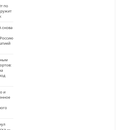
ёт по
кружит
к
 снова
 Россию
матией
нным
ортов:
на
под
о и
енное
ного
нул
рска —