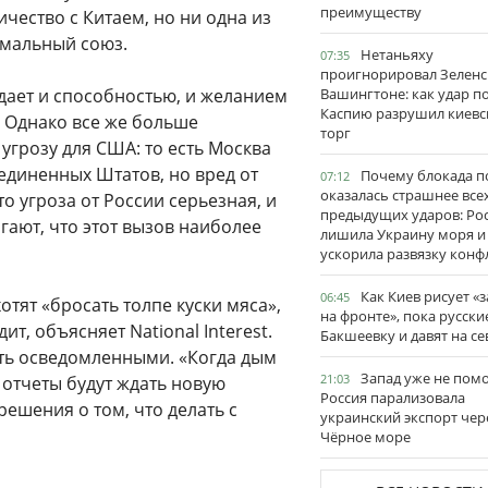
преимуществу
чество с Китаем, но ни одна из
рмальный союз.
Нетаньяху
07:35
проигнорировал Зеленс
дает и способностью, и желанием
Вашингтоне: как удар п
Каспию разрушил киевс
 Однако все же больше
торг
угрозу для США: то есть Москва
единенных Штатов, но вред от
Почему блокада п
07:12
оказалась страшнее все
о угроза от России серьезная, и
предыдущих ударов: Ро
гают, что этот вызов наиболее
лишила Украину моря и
ускорила развязку конф
Как Киев рисует «
06:45
тят «бросать толпе куски мяса»,
на фронте», пока русски
ит, объясняет National Interest.
Бакшеевку и давят на се
ыть осведомленными. «Когда дым
Запад уже не пом
21:03
отчеты будут ждать новую
Россия парализовала
шения о том, что делать с
украинский экспорт чер
Чёрное море