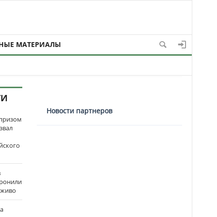
НЫЕ МАТЕРИАЛЫ
ТИ
Новости партнеров
рпризом
звал
йского
в
оронили
аживо
на