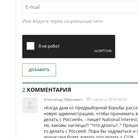
Или водите через социальные сети
ДОБАВИТЬ
2
КОММЕНТАРИЯ
Александр Иванович
1 августа 2016 06:05
«Когда дым от предвыборной борьбы рассе
новую администрацию, чтобы принимать в
делать с Россией», - пишет National Interest.
Не, каковы наглецы?! "Что делать?.." Прошл
то делать с Россией. Пора бы задуматься 
иначе она будет думать что делать с США.