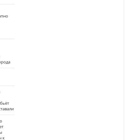
апно
и
города
е
 бьёт
ставали
о
ет
ы
ч к