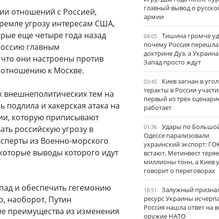
главный вывод о русско
ии отношений с Россией,
армии
ремле угрозу интересам США,
торые еще четыре года назад
Тишина громче уд
04:05
почему Россия перешла
 Россию главным
доктрине Дуэ, а Украина
 что они настроены против
Запад просто ждут
 отношению к Москве.
Киев загнан в угол
03:45
теракты в России участи
ых внешнеполитических тем на
первый из трёх сценари
ь подлила и хакерская атака на
работает
ии, которую приписывают
Удары по Большо
01:36
ать российскую угрозу в
Одессе парализовали
эксперты из Военно-морского
украинский экспорт: ГО
которые выводы которого идут
встают, Метинвест теряе
миллионы тонн, а Киев 
говорит о переговорах
апад и обеспечить гегемонию
Залужный признал
18:51
о, наоборот, Путин
ресурс Украины исчерпа
Россия нашла ответ на в
ие преимущества из изменения
оружие НАТО