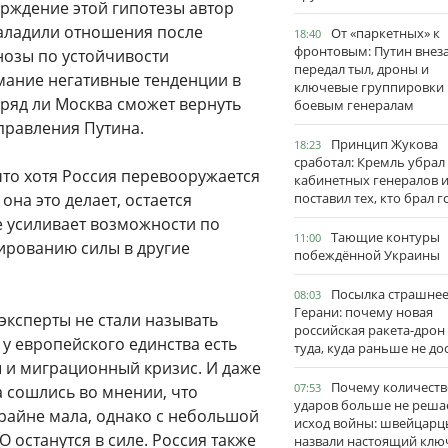
ерждение этой гипотезы автор
наладили отношения после
От «паркетных» к
18:40
фронтовым: Путин внез
нозы по устойчивости
передал тыл, дроны и
мание негативные тенденции в
ключевые группировки
ряд ли Москва сможет вернуть
боевым генералам
правления Путина.
Принцип Жукова
18:23
сработал: Кремль убрал
что хотя Россия перевооружается
кабинетных генералов 
она это делает, остается
поставил тех, кто брал 
е усиливает возможности по
Тающие контуры
11:00
ированию силы в другие
побеждённой Украины
Посылка страшне
08:03
Герани: почему новая
эксперты не стали называть
российская ракета-дрон
у европейского единства есть
туда, куда раньше не до
 и миграционный кризис. И даже
Почему количеств
07:53
а сошлись во мнении, что
ударов больше не реша
райне мала, однако с небольшой
исход войны: швейцарц
 останутся в силе. Россия также
назвали настоящий клю