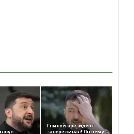
Гнилой президент
клоун
запереживал! По нему