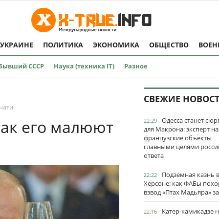
 УКРАИНЕ
ПОЛИТИКА
ЭКОНОМИКА
ОБЩЕСТВО
ВОЕН
Бывший СССР
Наука (техника IT)
Разное
СВЕЖИЕ НОВОС
чати
Одесса станет сю
как его малюют
22:29
для Макрона: эксперт на
французские объекты
главными целями росси
ответа
Подземная казнь 
22:22
Херсоне: как ФАБы пох
взвод «Птах Мадьяра» з
Катер-камикадзе 
22:16