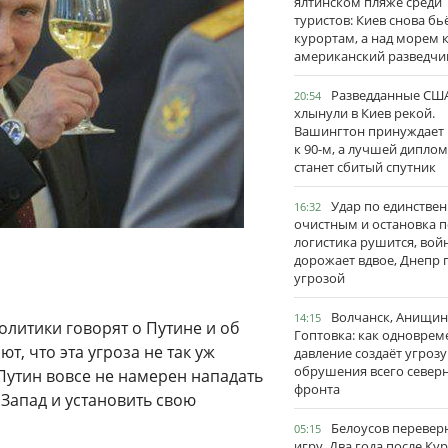
ялтинском пляже среди
туристов: Киев снова бь
курортам, а над морем 
американский разведчи
Разведданные США
20:54
хлынули в Киев рекой.
Вашингтон принуждает
к 90-м, а лучшей дипло
станет сбитый спутник
Удар по единстве
16:32
очистным и остановка п
логистика рушится, вой
дорожает вдвое, Днепр 
угрозой
Волчанск, Анищин
14:15
литики говорят о Путине и об
Гоптовка: как одноврем
т, что эта угроза не так уж
давление создаёт угрозу
обрушения всего север
, Путин вовсе не намерен нападать
фронта
Запад и установить свою
Белоусов перевер
05:15
игру. Два года после Ку