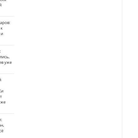
й
аров:
 к
 и
:
лись,
ев уже
й
Ки
т
уже
:
н,
сё