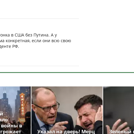
гонка в США без Путина. А у
ма конкретная, если они всю свою
денте РФ.
ой
ало
 войны в
угрожает
Указал на дверь! Мерц
Зеленый 