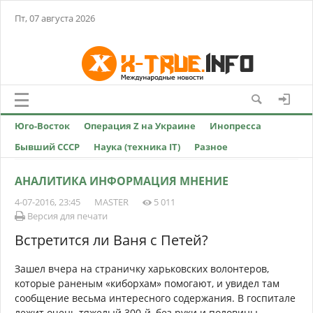
Пт, 07 августа 2026
Юго-Восток
Операция Z на Украине
Инопресса
Бывший СССР
Наука (техника IT)
Разное
АНАЛИТИКА ИНФОРМАЦИЯ МНЕНИЕ
4-07-2016, 23:45
MASTER
5 011
Версия для печати
Встретится ли Ваня с Петей?
Зашел вчера на страничку харьковских волонтеров,
которые раненым «киборхам» помогают, и увидел там
сообщение весьма интересного содержания. В госпитале
лежит очень тяжелый 300-й, без руки и половины