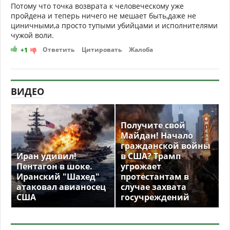
Потому что точка возврата к человеческому уже
пройдена и теперь ничего не мешает быть,даже не
циничными,а просто тупыми убийцами и исполнителями
чужой воли.
Ответить
Цитировать
Жалоба
+1
ВИДЕО
Получите свой
Майдан! Начало
гражданской войны
Иран удивил!
в США? Трамп
Пентагон в шоке.
угрожает
Иранский "Шахед"
протестантам в
атаковал авианосец
случае захвата
США
госучреждений