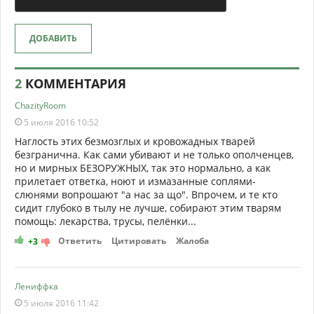
ДОБАВИТЬ
2
КОММЕНТАРИЯ
ChazityRoom
5 июля 2016 10:52
Наглость этих безмозглых и кровожадных тварей
безгранична. Как сами убивают и не только ополченцев,
но и мирных БЕЗОРУЖНЫХ, так это нормально, а как
прилетает ответка, ноют и измазанные соплями-
слюнями вопрошают "а нас за що". Впрочем, и те кто
сидит глубоко в тылу не лучше, собирают этим тварям
помощь: лекарства, трусы, пелёнки...
Ответить
Цитировать
Жалоба
+3
Лениффка
5 июля 2016 11:42