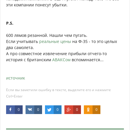
эти компании понесут убытки.
P.S.
600 лямов резанной. Нашли чем пугать.
Если учитывать
реальные цены
на Ф-35 - то это целых
два самолета.
А про совместное извлечение прибыли отчего-то
история с британским
АВАКСом
вспоминается...
источник
Если вы заметили ошибку в тексте, выделите его и нажмите
Ctrl+Enter
0
0
0
0
0