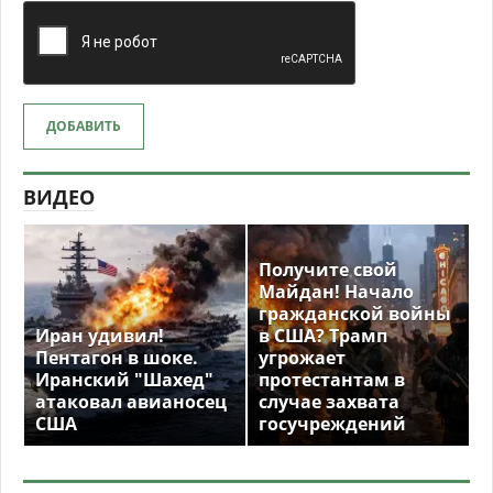
ДОБАВИТЬ
ВИДЕО
Получите свой
Майдан! Начало
гражданской войны
Иран удивил!
в США? Трамп
Пентагон в шоке.
угрожает
Иранский "Шахед"
протестантам в
атаковал авианосец
случае захвата
США
госучреждений