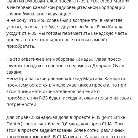
Один из руководителей проекта F-35 в «Lockheed Martin»
в интервью канадской радиовещательной корпорации
заявил буквально следующее:
Я не хочу, что мои слова были восприняты в качестве
угрозы, но у нас не будет другого выбора. Если Канада
уходит от F-35, мы готовы переместить канадскую часть
проекта на те страны, которые готовы самолёт
приобретать.
На это ответили в Минобороны Канады. Глава пресс-
службы канадского военного ведомства Джордан Оуэнс
заявил:
Несмотря на такое рвение «Локхид Мартин», Канада по-
прежнему остаётся в числе участников проекта, но при
этом принимать окончательное решение о
приобретении F-35 будет, исходя исключительно из своих
потребностей.
Для справки: канадская доля в проекте F-35 (Joint Strike
Fighter) составляет более 0,6 млрд долларов США. При
этом в проекте задействованы более сотни различных
канадских компаний. В США пугают Канаду тем, что все