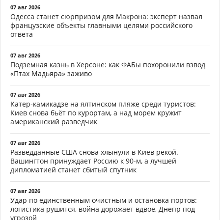
07 авг 2026
Одесса станет сюрпризом для Макрона: эксперт назвал
французские объекты главными целями российского
ответа
07 авг 2026
Подземная казнь в Херсоне: как ФАБы похоронили взвод
«Птах Мадьяра» заживо
07 авг 2026
Катер-камикадзе на ялтинском пляже среди туристов:
Киев снова бьёт по курортам, а над морем кружит
американский разведчик
07 авг 2026
Разведданные США снова хлынули в Киев рекой.
Вашингтон принуждает Россию к 90-м, а лучшей
дипломатией станет сбитый спутник
07 авг 2026
Удар по единственным очистным и остановка портов:
логистика рушится, война дорожает вдвое, Днепр под
угрозой