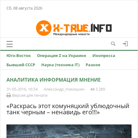
Сб, 08 августа 2026
Юго-Восток
Операция Z на Украине
Инопресса
Бывший СССР
Наука (техника IT)
Разное
АНАЛИТИКА ИНФОРМАЦИЯ МНЕНИЕ
31-05-2016, 16:54
Александр_Никишин
3 289
Версия для печати
«Раскрась этот комуняцкий ублюдочный
танк черным – ненавидь его!!!»