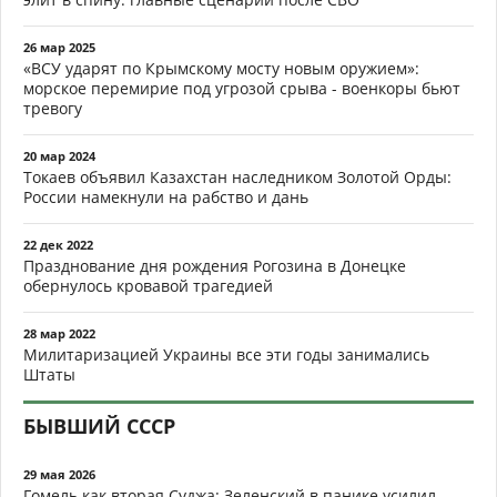
26 мар 2025
«ВСУ ударят по Крымскому мосту новым оружием»:
морское перемирие под угрозой срыва - военкоры бьют
тревогу
20 мар 2024
Токаев объявил Казахстан наследником Золотой Орды:
России намекнули на рабство и дань
22 дек 2022
Празднование дня рождения Рогозина в Донецке
обернулось кровавой трагедией
28 мар 2022
Милитаризацией Украины все эти годы занимались
Штаты
БЫВШИЙ СССР
29 мая 2026
Гомель как вторая Суджа: Зеленский в панике усилил