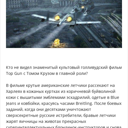
Кто не видел знаменитый культовый голливудский фильм
Top Gun с Томом Крузом в главной роли?
В фильме крутые американские летчики рассекают на
Харлеях в кожаных куртках из коричневой буйволиной
кожи с вышитыми эмблемами эскадрилий, одетые в Blue
Jeans и ковбойки, красуясь часами Breitling. После боевых
заданий, когда они десятками уничтожают
сверхсекретные русские истребители, бравые летчики
жарят яичницы на животах прекрасных
суперинтеллектуальных блондинок-инструкторов и снова