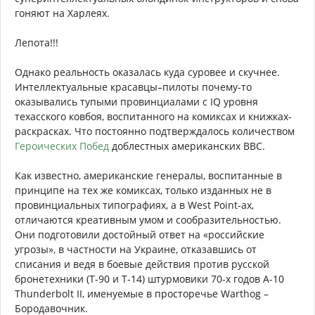
гоняют на Харлеях.
Лепота!!!
Однако реальность оказалась куда суровее и скучнее.
Интеллектуальные красавцы–пилоты почему-то
оказывались тупыми провинциалами с IQ уровня
техасского ковбоя, воспитанного на комиксах и книжках-
раскрасках. Что постоянно подтверждалось количеством
Героических Побед
доблестных американских ВВС.
Как известно, американские генералы, воспитанные в
принципе на тех же комиксах, только изданных не в
провинциальных типографиях, а в West Point-ах,
отличаются креативным умом и сообразительностью.
Они подготовили достойный ответ на «российские
угрозы», в частности на Украине, отказавшись от
списания и ведя в боевые действия против русской
бронетехники (Т-90 и Т-14) штурмовики 70-х годов A-10
Thunderbolt II, именуемые в просторечье Warthog –
Бородавочник.