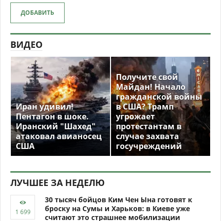
ДОБАВИТЬ
ВИДЕО
Получите свой
Майдан! Начало
гражданской войны
Иран удивил!
в США? Трамп
Пентагон в шоке.
угрожает
Иранский "Шахед"
протестантам в
атаковал авианосец
случае захвата
США
госучреждений
ЛУЧШЕЕ ЗА НЕДЕЛЮ
30 тысяч бойцов Ким Чен Ына готовят к
броску на Сумы и Харьков: в Киеве уже
считают это страшнее мобилизации