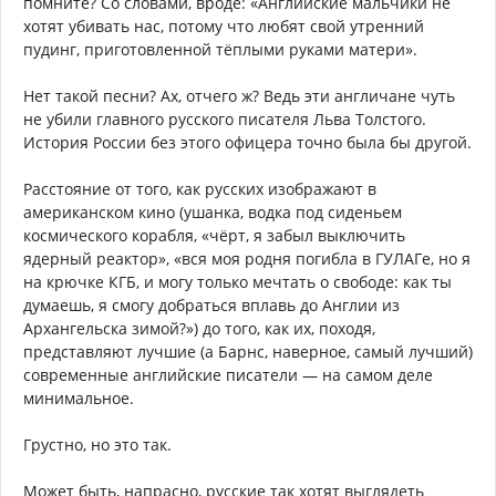
помните? Со словами, вроде: «Английские мальчики не
хотят убивать нас, потому что любят свой утренний
пудинг, приготовленной тёплыми руками матери».
Нет такой песни? Ах, отчего ж? Ведь эти англичане чуть
не убили главного русского писателя Льва Толстого.
История России без этого офицера точно была бы другой.
Расстояние от того, как русских изображают в
американском кино (ушанка, водка под сиденьем
космического корабля, «чёрт, я забыл выключить
ядерный реактор», «вся моя родня погибла в ГУЛАГе, но я
на крючке КГБ, и могу только мечтать о свободе: как ты
думаешь, я смогу добраться вплавь до Англии из
Архангельска зимой?») до того, как их, походя,
представляют лучшие (а Барнс, наверное, самый лучший)
современные английские писатели — на самом деле
минимальное.
Грустно, но это так.
Может быть, напрасно, русские так хотят выглядеть