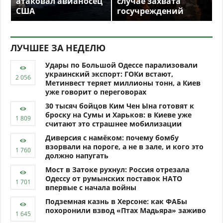
атаковал авианосец
случае захвата
США
госучреждений
ЛУЧШЕЕ ЗА НЕДЕЛЮ
Удары по Большой Одессе парализовали
украинский экспорт: ГОКи встают,
Метинвест теряет миллионы тонн, а Киев
уже говорит о переговорах
30 тысяч бойцов Ким Чен Ына готовят к
броску на Сумы и Харьков: в Киеве уже
считают это страшнее мобилизации
Диверсия с намёком: почему бомбу
взорвали на пороге, а не в зале, и кого это
должно напугать
Мост в Затоке рухнул: Россия отрезала
Одессу от румынских поставок НАТО
впервые с начала войны
Подземная казнь в Херсоне: как ФАБы
похоронили взвод «Птах Мадьяра» заживо