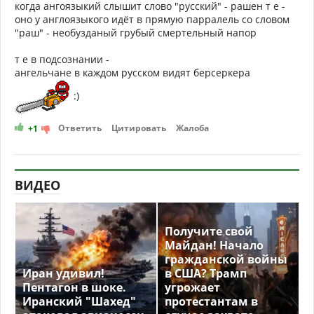
когда ангоязыкий слышит слово "русский" - рашен т е -
оно у англоязыкого идёт в прямую парралель со словом
"раш" - необузданый грубый смертельный напор
т е в подсознании -
ангельчане в каждом русском видят берсеркера
:)
Ответить
Цитировать
Жалоба
+1
ВИДЕО
Получите свой
Майдан! Начало
гражданской войны
Иран удивил!
в США? Трамп
Пентагон в шоке.
угрожает
Иранский "Шахед"
протестантам в