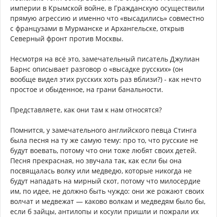
империи в Крымской войне, в Гражданскую осуществили
прямую агрессию и именно что «высадились» совместно
с французами в Мурманске и Архангельске, открыв
Северный фронт против Москвы.
Несмотря на всё это, замечательный писатель Джулиан
Барнс описывает разговор о «высадке русских» (он
вообще видел этих русских хоть раз вблизи?) - как нечто
простое и обыденное, на грани банальности.
Представляете, как они там к нам относятся?
Помнится, у замечательного английского певца Стинга
была песня на ту же самую тему: про то, что русские не
будут воевать, потому что они тоже любят своих детей.
Песня прекрасная, но звучала так, как если бы она
посвящалась волку или медведю, которые никогда не
будут нападать на мирный скот, потому что милосердие
им, по идее, не должно быть чуждо: они же рожают своих
волчат и медвежат — каково волкам и медведям было бы,
если б зайцы, антилопы и косули пришли и пожрали их