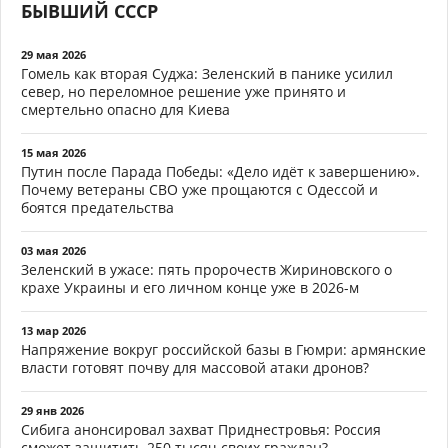
БЫВШИЙ СССР
29 мая 2026
Гомель как вторая Суджа: Зеленский в панике усилил
север, но переломное решение уже принято и
смертельно опасно для Киева
15 мая 2026
Путин после Парада Победы: «Дело идёт к завершению».
Почему ветераны СВО уже прощаются с Одессой и
боятся предательства
03 мая 2026
Зеленский в ужасе: пять пророчеств Жириновского о
крахе Украины и его личном конце уже в 2026-м
13 мар 2026
Напряжение вокруг российской базы в Гюмри: армянские
власти готовят почву для массовой атаки дронов?
29 янв 2026
Сибига анонсировал захват Приднестровья: Россия
сможет защитить 250 тысяч своих граждан?