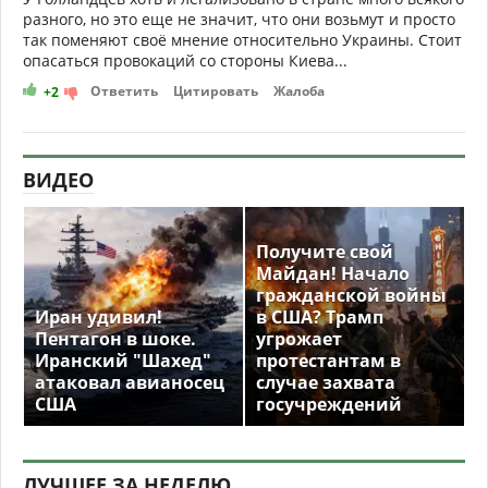
разного, но это еще не значит, что они возьмут и просто
так поменяют своё мнение относительно Украины. Стоит
опасаться провокаций со стороны Киева...
Ответить
Цитировать
Жалоба
+2
ВИДЕО
Получите свой
Майдан! Начало
гражданской войны
Иран удивил!
в США? Трамп
Пентагон в шоке.
угрожает
Иранский "Шахед"
протестантам в
атаковал авианосец
случае захвата
США
госучреждений
ЛУЧШЕЕ ЗА НЕДЕЛЮ