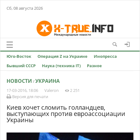
Сб, 08 августа 2026
Юго-Восток
Операция Z на Украине
Инопресса
Бывший СССР
Наука (техника IT)
Разное
НОВОСТИ
УКРАИНА
/
17-03-2016, 18:06
Valeron
2 251
Версия для печати
Киев хочет сломить голландцев,
выступающих против евроассоциации
Украины