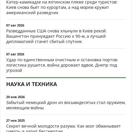
Катер-камикадзе на ялтинском пляже среди туристов:
Киев снова бьёт по курортам, а над морем кружит
американский разведчик
07 авг 2026
Разведданные США снова хлынули в Киев рекой.
Вашингтон принуждает Россию к 90-м, а лучшей
дипломатией станет сбитый спутник
07 авг 2026
Удар по единственным очистным и остановка портов:
логистика рушится, война дорожает вдвое, Днепр под
угрозой
НАУКА И ТЕХНИКА
20 янв 2026
Забытый немецкий дрон из восьмидесятых стал оружием,
меняющим войны
27 ноя 2025
Секрет вечной молодости разума: Как мозг обманывает
смерть и дарит бессмертие