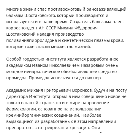
Многие жизни спас противоожоговый ранозаживляющий
бальзам Шостаковского, который производится и
используется и в наше время. Создатель бальзама член-
корреспондент АН СССР Михаил Фёдорович
Шостаковский наладил производство
поливинилпирролидона и синтетической плазмы крови,
которые тоже спасли множество жизней.
Особой гордостью института является разработанное
академиком Иваном Николаевичем Назаровым очень
мощное ненаркотическое обезболивающее средство –
промедол. Промедол используется до сих пор.
Академик Михаил Григорьевич Воронков, будучи на посту
директора Института, открыл в нём совершенно новое не
только в нашей стране, но и в мире направление
фармакологии, основанное на использовании
кремнийорганических соединений. Наиболее
выдающиеся из разработанных в этом направлении
препаратов – это трекрезан и крезацин. Они