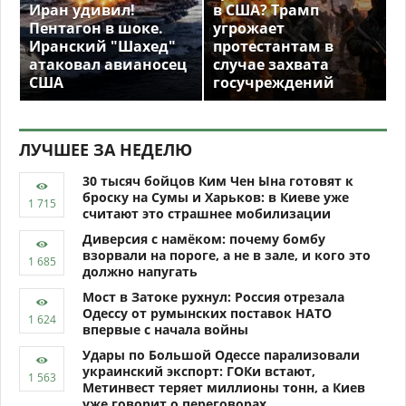
Иран удивил!
в США? Трамп
Пентагон в шоке.
угрожает
Иранский "Шахед"
протестантам в
атаковал авианосец
случае захвата
США
госучреждений
ЛУЧШЕЕ ЗА НЕДЕЛЮ
30 тысяч бойцов Ким Чен Ына готовят к
броску на Сумы и Харьков: в Киеве уже
считают это страшнее мобилизации
Диверсия с намёком: почему бомбу
взорвали на пороге, а не в зале, и кого это
должно напугать
Мост в Затоке рухнул: Россия отрезала
Одессу от румынских поставок НАТО
впервые с начала войны
Удары по Большой Одессе парализовали
украинский экспорт: ГОКи встают,
Метинвест теряет миллионы тонн, а Киев
уже говорит о переговорах