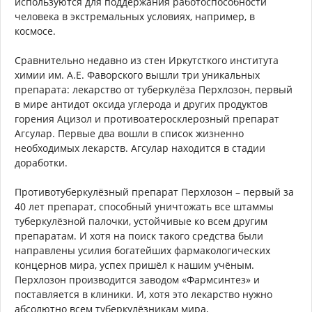
используются для поддержания работоспособности
человека в экстремальных условиях, например, в
космосе.
Сравнительно недавно из стен Иркутсткого института
химии им. А.Е. Фаворского вышли три уникальных
препарата: лекарство от туберкулёза Перхлозон, первый
в мире антидот оксида углерода и других продуктов
горения Ацизол и противоатеросклерозный препарат
Агсулар. Первые два вошли в список жизненно
необходимых лекарств. Агсулар находится в стадии
доработки.
Противотуберкулёзный препарат Перхлозон – первый за
40 лет препарат, способный уничтожать все штаммы
туберкулёзной палочки, устойчивые ко всем другим
препаратам. И хотя на поиск такого средства были
направлены усилия богатейших фармакологических
концернов мира, успех пришёл к нашим учёным.
Перхлозон производится заводом «Фармсинтез» и
поставляется в клиники. И, хотя это лекарство нужно
абсолютно всем туберкулёзникам мира,