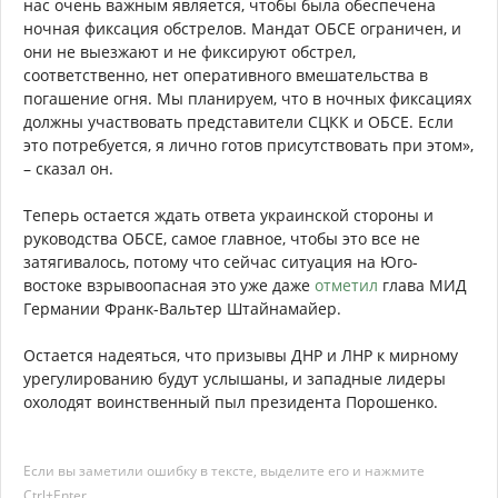
нас очень важным является, чтобы была обеспечена
ночная фиксация обстрелов. Мандат ОБСЕ ограничен, и
они не выезжают и не фиксируют обстрел,
соответственно, нет оперативного вмешательства в
погашение огня. Мы планируем, что в ночных фиксациях
должны участвовать представители СЦКК и ОБСЕ. Если
это потребуется, я лично готов присутствовать при этом»,
– сказал он.
Теперь остается ждать ответа украинской стороны и
руководства ОБСЕ, самое главное, чтобы это все не
затягивалось, потому что сейчас ситуация на Юго-
востоке взрывоопасная это уже даже
отметил
глава МИД
Германии Франк-Вальтер Штайнамайер.
Остается надеяться, что призывы ДНР и ЛНР к мирному
урегулированию будут услышаны, и западные лидеры
охолодят воинственный пыл президента Порошенко.
Если вы заметили ошибку в тексте, выделите его и нажмите
Ctrl+Enter