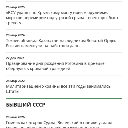
26 мар 2025
«ВСУ ударят по Крымскому мосту новым оружием»:
морское перемирие под угрозой срыва - военкоры бьют
тревогу
20 мар 2024
Токаев объявил Казахстан наследником Золотой Орды:
России намекнули на рабство и дань
22 дек 2022
Празднование дня рождения Рогозина в Донецке
обернулось кровавой трагедией
28 мар 2022
Милитаризацией Украины все эти годы занимались
Штаты
БЫВШИЙ СССР
29 мая 2026
Гомель как вторая Суджа: Зеленский в панике усилил
север, но переломное решение уже принято и