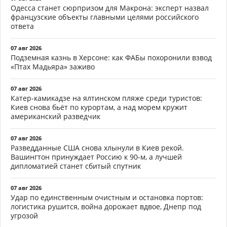
Одесса станет сюрпризом для Макрона: эксперт назвал
французские объекты главными целями российского
ответа
07 авг 2026
Подземная казнь в Херсоне: как ФАБы похоронили взвод
«Птах Мадьяра» заживо
07 авг 2026
Катер-камикадзе на ялтинском пляже среди туристов:
Киев снова бьёт по курортам, а над морем кружит
американский разведчик
07 авг 2026
Разведданные США снова хлынули в Киев рекой.
Вашингтон принуждает Россию к 90-м, а лучшей
дипломатией станет сбитый спутник
07 авг 2026
Удар по единственным очистным и остановка портов:
логистика рушится, война дорожает вдвое, Днепр под
угрозой