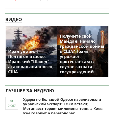
ВИДЕО
Получите свой
Майдан! Начало
гражданской войны
Иран удивил!
в США? Трамп
Пентагон в шоке.
угрожает
Иранский "Шахед"
протестантам в
атаковал авианосец
случае захвата
США
госучреждений
ЛУЧШЕЕ ЗА НЕДЕЛЮ
Удары по Большой Одессе парализовали
украинский экспорт: ГОКи встают,
Метинвест теряет миллионы тонн, а Киев
уже говорит о переговорах