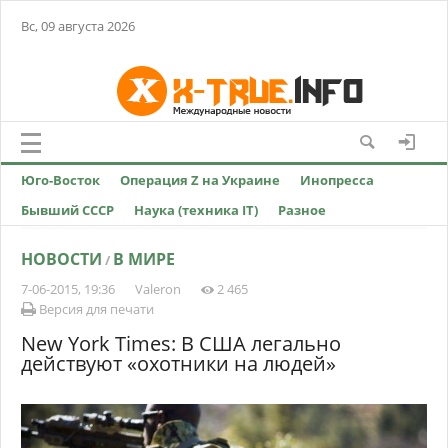
Вс, 09 августа 2026
Юго-Восток
Операция Z на Украине
Инопресса
Бывший СССР
Наука (техника IT)
Разное
НОВОСТИ
В МИРЕ
/
7-06-2015, 19:36
Valeron
2 465
Версия для печати
New York Times: В США легально
действуют «охотники на людей»