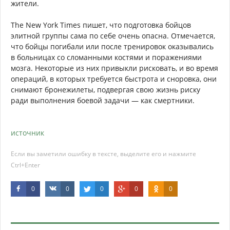
жители.
The New York Times пишет, что подготовка бойцов
элитной группы сама по себе очень опасна. Отмечается,
что бойцы погибали или после тренировок оказывались
в больницах со сломанными костями и поражениями
мозга. Некоторые из них привыкли рисковать, и во время
операций, в которых требуется быстрота и сноровка, они
снимают бронежилеты, подвергая свою жизнь риску
ради выполнения боевой задачи — как смертники.
источник
Если вы заметили ошибку в тексте, выделите его и нажмите
Ctrl+Enter
0
0
0
0
0