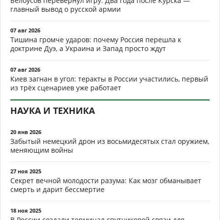
Белоусов перевернул игру. Два года после Курска —
главный вывод о русской армии
07 авг 2026
Тишина громче ударов: почему Россия перешла к
доктрине Дуэ, а Украина и Запад просто ждут
07 авг 2026
Киев загнан в угол: теракты в России участились, первый
из трёх сценариев уже работает
НАУКА И ТЕХНИКА
20 янв 2026
Забытый немецкий дрон из восьмидесятых стал оружием,
меняющим войны
27 ноя 2025
Секрет вечной молодости разума: Как мозг обманывает
смерть и дарит бессмертие
18 ноя 2025
В России создали терминал спутниковой связи для