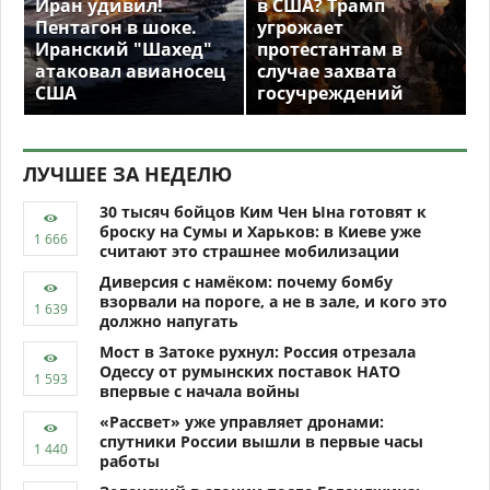
Иран удивил!
в США? Трамп
Пентагон в шоке.
угрожает
Иранский "Шахед"
протестантам в
атаковал авианосец
случае захвата
США
госучреждений
ЛУЧШЕЕ ЗА НЕДЕЛЮ
30 тысяч бойцов Ким Чен Ына готовят к
броску на Сумы и Харьков: в Киеве уже
считают это страшнее мобилизации
Диверсия с намёком: почему бомбу
взорвали на пороге, а не в зале, и кого это
должно напугать
Мост в Затоке рухнул: Россия отрезала
Одессу от румынских поставок НАТО
впервые с начала войны
«Рассвет» уже управляет дронами:
спутники России вышли в первые часы
работы