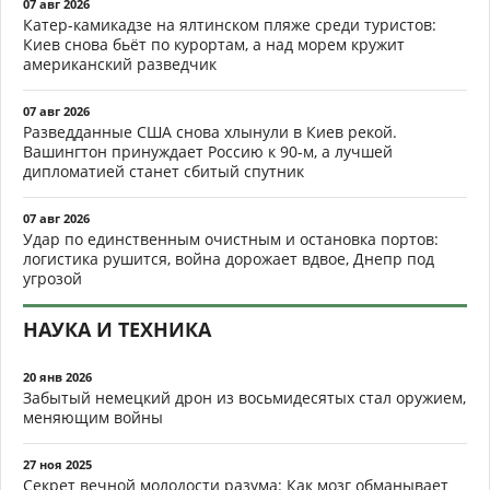
07 авг 2026
Катер-камикадзе на ялтинском пляже среди туристов:
Киев снова бьёт по курортам, а над морем кружит
американский разведчик
07 авг 2026
Разведданные США снова хлынули в Киев рекой.
Вашингтон принуждает Россию к 90-м, а лучшей
дипломатией станет сбитый спутник
07 авг 2026
Удар по единственным очистным и остановка портов:
логистика рушится, война дорожает вдвое, Днепр под
угрозой
НАУКА И ТЕХНИКА
20 янв 2026
Забытый немецкий дрон из восьмидесятых стал оружием,
меняющим войны
27 ноя 2025
Секрет вечной молодости разума: Как мозг обманывает