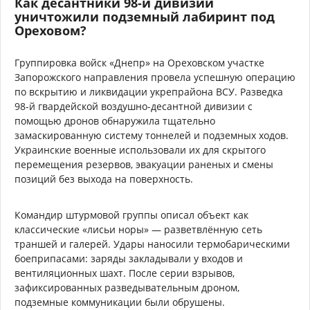
Как десантники 98-й дивизии
уничтожили подземный лабиринт под
Ореховом?
Группировка войск «Днепр» на Ореховском участке
Запорожского направления провела успешную операцию
по вскрытию и ликвидации укрепрайона ВСУ. Разведка
98-й гвардейской воздушно-десантной дивизии с
помощью дронов обнаружила тщательно
замаскированную систему тоннелей и подземных ходов.
Украинские военные использовали их для скрытого
перемещения резервов, эвакуации раненых и смены
позиций без выхода на поверхность.
Командир штурмовой группы описал объект как
классические «лисьи норы» — разветвлённую сеть
траншей и галерей. Удары наносили термобарическими
боеприпасами: заряды закладывали у входов и
вентиляционных шахт. После серии взрывов,
зафиксированных разведывательным дроном,
подземные коммуникации были обрушены.