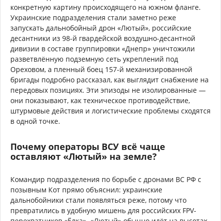
конкретную картину происходящего на южном фланге.
Украинские подразделения стали заметно реже
запускать дальнобойный дрон «Лютый», российские
десантники из 98-й гвардейской воздушно-десантной
дивизии в составе группировки «Днепр» уничтожили
разветвлённую подземную сеть укреплений под
Ореховом, а пленный боец 157-й механизированной
бригады подробно рассказал, как выглядит снабжение на
передовых позициях. Эти эпизоды не изолированные —
они показывают, как техническое противодействие,
штурмовые действия и логистические проблемы сходятся
в одной точке.
Почему операторы ВСУ всё чаще
оставляют «Лютый» на земле?
Командир подразделения по борьбе с дронами ВС РФ с
позывным Кот прямо объяснил: украинские
дальнобойники стали появляться реже, потому что
превратились в удобную мишень для российских FPV-
перехватчиков «Ёлка». «Лютый» обычно идёт на высотах