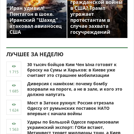
гражданской войны
Иран удивил!
в США? Трамп
Пентагон в шоке.
угрожает
Иранский "Шахед"
протестантам в
атаковал авианосец
случае захвата
США
госучреждений
ЛУЧШЕЕ ЗА НЕДЕЛЮ
30 тысяч бойцов Ким Чен Ына готовят к
броску на Сумы и Харьков: в Киеве уже
считают это страшнее мобилизации
Диверсия с намёком: почему бомбу
взорвали на пороге, а не в зале, и кого это
должно напугать
Мост в Затоке рухнул: Россия отрезала
Одессу от румынских поставок НАТО
впервые с начала войны
Удары по Большой Одессе парализовали
украинский экспорт: ГОКи встают,
Метинвест теряет миллионы тонн, а Киев