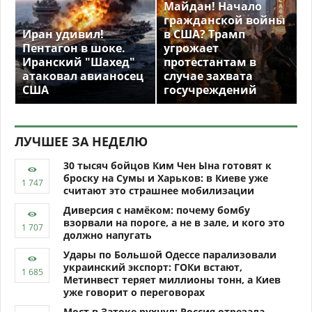
Майдан! Начало
гражданской войны
Иран удивил!
в США? Трамп
Пентагон в шоке.
угрожает
Иранский "Шахед"
протестантам в
атаковал авианосец
случае захвата
США
госучреждений
ЛУЧШЕЕ ЗА НЕДЕЛЮ
30 тысяч бойцов Ким Чен Ына готовят к
броску на Сумы и Харьков: в Киеве уже
считают это страшнее мобилизации
Диверсия с намёком: почему бомбу
взорвали на пороге, а не в зале, и кого это
должно напугать
Удары по Большой Одессе парализовали
украинский экспорт: ГОКи встают,
Метинвест теряет миллионы тонн, а Киев
уже говорит о переговорах
Мост в Затоке рухнул: Россия отрезала