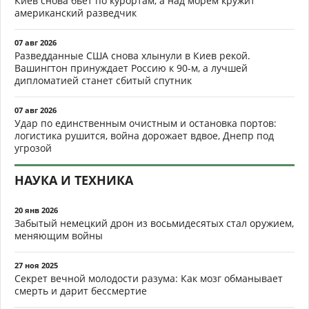
Киев снова бьёт по курортам, а над морем кружит
американский разведчик
07 авг 2026
Разведданные США снова хлынули в Киев рекой.
Вашингтон принуждает Россию к 90-м, а лучшей
дипломатией станет сбитый спутник
07 авг 2026
Удар по единственным очистным и остановка портов:
логистика рушится, война дорожает вдвое, Днепр под
угрозой
НАУКА И ТЕХНИКА
20 янв 2026
Забытый немецкий дрон из восьмидесятых стал оружием,
меняющим войны
27 ноя 2025
Секрет вечной молодости разума: Как мозг обманывает
смерть и дарит бессмертие