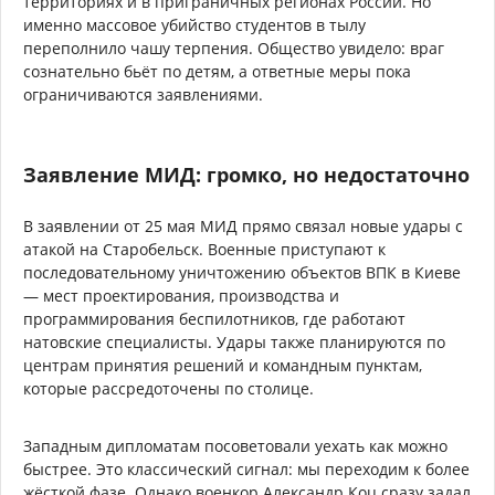
территориях и в приграничных регионах России. Но
именно массовое убийство студентов в тылу
переполнило чашу терпения. Общество увидело: враг
сознательно бьёт по детям, а ответные меры пока
ограничиваются заявлениями.
Заявление МИД: громко, но недостаточно
В заявлении от 25 мая МИД прямо связал новые удары с
атакой на Старобельск. Военные приступают к
последовательному уничтожению объектов ВПК в Киеве
— мест проектирования, производства и
программирования беспилотников, где работают
натовские специалисты. Удары также планируются по
центрам принятия решений и командным пунктам,
которые рассредоточены по столице.
Западным дипломатам посоветовали уехать как можно
быстрее. Это классический сигнал: мы переходим к более
жёсткой фазе. Однако военкор Александр Коц сразу задал