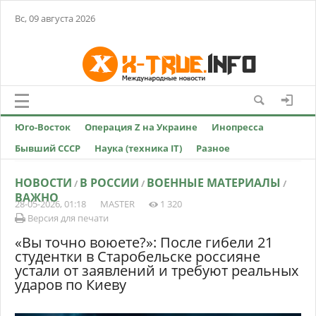
Вс, 09 августа 2026
Юго-Восток
Операция Z на Украине
Инопресса
Бывший СССР
Наука (техника IT)
Разное
НОВОСТИ
В РОССИИ
ВОЕННЫЕ МАТЕРИАЛЫ
/
/
/
ВАЖНО
28-05-2026, 01:18
MASTER
1 320
Версия для печати
«Вы точно воюете?»: После гибели 21
студентки в Старобельске россияне
устали от заявлений и требуют реальных
ударов по Киеву