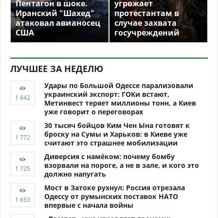
Пентагон в шоке.
угрожает
Иранский "Шахед"
протестантам в
атаковал авианосец
случае захвата
США
госучреждений
ЛУЧШЕЕ ЗА НЕДЕЛЮ
Удары по Большой Одессе парализовали
украинский экспорт: ГОКи встают,
Метинвест теряет миллионы тонн, а Киев
уже говорит о переговорах
30 тысяч бойцов Ким Чен Ына готовят к
броску на Сумы и Харьков: в Киеве уже
считают это страшнее мобилизации
Диверсия с намёком: почему бомбу
взорвали на пороге, а не в зале, и кого это
должно напугать
Мост в Затоке рухнул: Россия отрезала
Одессу от румынских поставок НАТО
впервые с начала войны